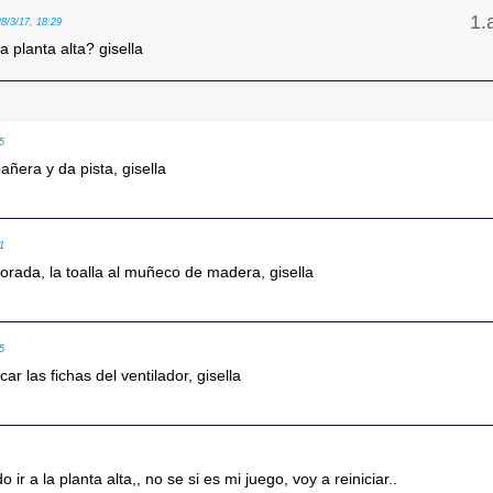
28/3/17, 18:29
la planta alta? gisella
35
añera y da pista, gisella
41
 dorada, la toalla al muñeco de madera, gisella
45
car las fichas del ventilador, gisella
 ir a la planta alta,, no se si es mi juego, voy a reiniciar..