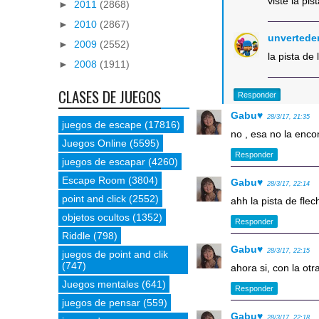
viste la pis
►
2011
(2868)
►
2010
(2867)
unvertede
►
2009
(2552)
la pista de 
►
2008
(1911)
CLASES DE JUEGOS
Responder
Gabu♥
28/3/17, 21:35
juegos de escape
(17816)
no , esa no la enco
Juegos Online
(5595)
Responder
juegos de escapar
(4260)
Escape Room
(3804)
Gabu♥
28/3/17, 22:14
point and click
(2552)
ahh la pista de flec
objetos ocultos
(1352)
Responder
Riddle
(798)
Gabu♥
28/3/17, 22:15
juegos de point and clik
(747)
ahora si, con la otra
Juegos mentales
(641)
Responder
juegos de pensar
(559)
Gabu♥
28/3/17, 22:18