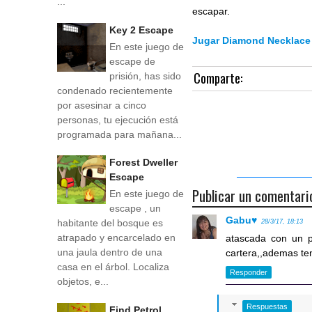
...
escapar.
Key 2 Escape
Jugar Diamond Necklace
En este juego de
escape de
Comparte:
prisión, has sido
condenado recientemente
por asesinar a cinco
personas, tu ejecución está
programada para mañana...
Forest Dweller
Escape
Publicar un comentari
En este juego de
escape , un
Gabu♥
habitante del bosque es
28/3/17, 18:13
atrapado y encarcelado en
atascada con un p
una jaula dentro de una
cartera,,ademas ten
casa en el árbol. Localiza
Responder
objetos, e...
Respuestas
Find Petrol