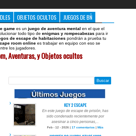
DDLES
OBJETOS OCULTOS
JUEGOS DE BÑ
e game
es un
juego de aventura mental
en el que el
olucionar todo tipo de
enigmas y rompecabezas
para ir
egos de escape de habitaciones
pondrán a prueba tu
cape room online
es trabajar en equipo con eso se
tre los jugadores.
m, Aventuras, y Objetos ocultos
KEY 2 ESCAPE
En este juego de escape de prisión, has
sido condenado recientemente por
asesinar a cinco personas,...
Feb - 12 - 2026 |
17 comentarios
|
Más