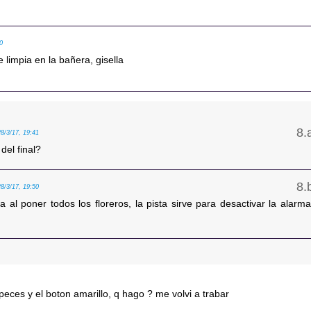
00
se limpia en la bañera, gisella
28/3/17, 19:41
del final?
28/3/17, 19:50
a al poner todos los floreros, la pista sirve para desactivar la alarma
s peces y el boton amarillo, q hago ? me volvi a trabar