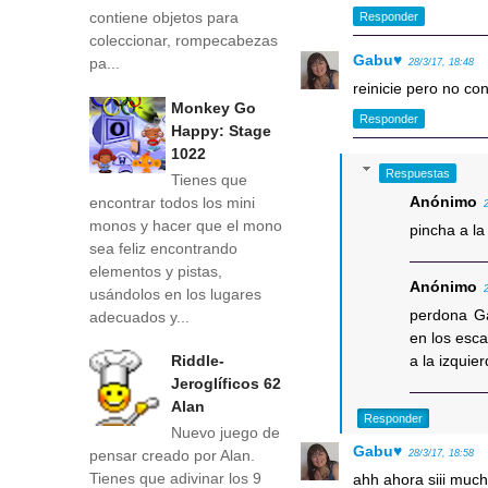
contiene objetos para
Responder
coleccionar, rompecabezas
Gabu♥
pa...
28/3/17, 18:48
reinicie pero no con
Monkey Go
Responder
Happy: Stage
1022
Respuestas
Tienes que
Anónimo
encontrar todos los mini
monos y hacer que el mono
pincha a la
sea feliz encontrando
elementos y pistas,
Anónimo
usándolos en los lugares
perdona G
adecuados y...
en los esc
a la izquie
Riddle-
Jeroglíficos 62
Alan
Responder
Nuevo juego de
Gabu♥
pensar creado por Alan.
28/3/17, 18:58
Tienes que adivinar los 9
ahh ahora siii much