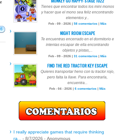
MONKEY GO HAPPY: STAGE 1022
te
Tienes que encontrar todos los mini monos
y hacer que el mono sea feliz encontrando
elementos y...
Feb - 09 - 2026 |
58 comentarios
|
Más
26
NIGHT ROOM ESCAPE
Te encuentras encerrado en el dormitorio e
intentas escapar de ella encontrando
objetos y pistas,...
Feb - 09 - 2026 |
31 comentarios
|
Más
FIND THE RED TRACTOR KEY ESCAPE
Quieres transportar heno con tu tractor rojo,
pero falta la llave. Para encontrarla,
encuentra...
Feb - 04 - 2026 |
6 comentarios
|
Más
I really appreciate games that require thinking
ra...
- 8/7/2026
- Anonymous