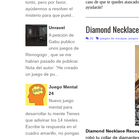
tonto, pero por favor,
caso de que te quedes atascado
ayudarán!
ayúdennos a resolver el
misterio para que pued...
----------------------------------
Diamond Necklace
Unravel
A petición de
26
juegos de escapar
,
juegos
Gabu publico
unos juegos de
Rinnogogo , que se me
habían pasado de publicar.
Nota del autor: "He creado
un juego de pu...
Juego Mental
24
Nuevo juego
mental para
desarrollar tu mente Tienes
que adivinar los 14 niveles .
Escribe la respuesta en el
Diamond Necklace Recov
cuadro amarillo, no pongas
robó tu collar de diamantes