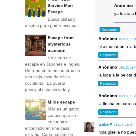
Service Man
Anónimo
Escape
ya fuiste a 
Busca pistas y
objetos para poder escapar.
Responder
Escape from
Anónimo
28/3/17, 18:
mysterious
el almohadon a la b
mansion
Responder
Un juego de
escape en Japonés e Inglés.
Anónimo
28/3/17, 18:
De repente te encuentras en
la lupa a la pelota
una vieja casa de estilo
occidental. La puerta
Responder
principal está cerrada y ...
Anónimo
28/3/17, 18:
Milos escape
la flecha es para sa
Milo es un gatito
Responder
curioso que se
encuentra
Gabu♥
28/3/17, 18:45
encerrado en una casa
hola gisella no puedo
extraña. Cada habitación