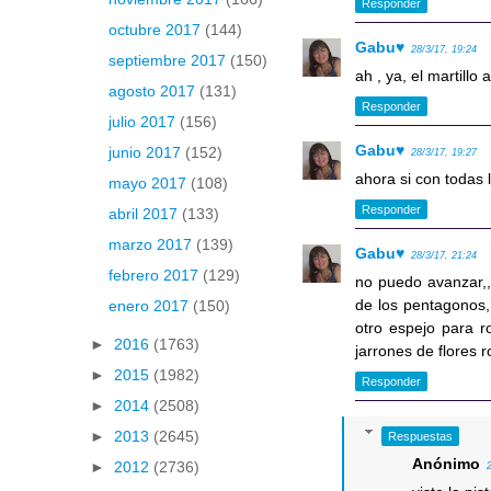
Responder
octubre 2017
(144)
Gabu♥
28/3/17, 19:24
septiembre 2017
(150)
ah , ya, el martillo
agosto 2017
(131)
Responder
julio 2017
(156)
Gabu♥
junio 2017
(152)
28/3/17, 19:27
ahora si con todas l
mayo 2017
(108)
Responder
abril 2017
(133)
marzo 2017
(139)
Gabu♥
28/3/17, 21:24
febrero 2017
(129)
no puedo avanzar,,
de los pentagonos,
enero 2017
(150)
otro espejo para r
►
2016
(1763)
jarrones de flores r
►
2015
(1982)
Responder
►
2014
(2508)
►
2013
(2645)
Respuestas
Anónimo
►
2012
(2736)