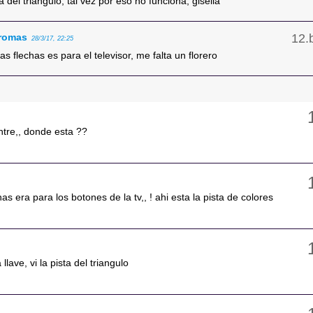
ta del triangulo, tal vez por eso no funciona, gisella
romas
28/3/17, 22:25
las flechas es para el televisor, me falta un florero
ntre,, donde esta ??
has era para los botones de la tv,, ! ahi esta la pista de colores
 llave, vi la pista del triangulo