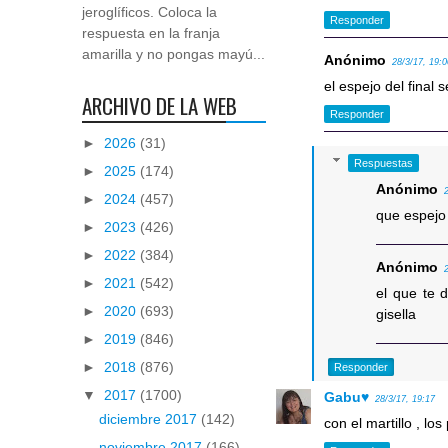
jeroglíficos. Coloca la
Responder
respuesta en la franja
amarilla y no pongas mayú...
Anónimo
28/3/17, 19:
el espejo del final 
ARCHIVO DE LA WEB
Responder
►
2026
(31)
Respuestas
►
2025
(174)
Anónimo
►
2024
(457)
que espejo 
►
2023
(426)
►
2022
(384)
Anónimo
►
2021
(542)
el que te d
►
2020
(693)
gisella
►
2019
(846)
►
2018
(876)
Responder
▼
2017
(1700)
Gabu♥
28/3/17, 19:17
diciembre 2017
(142)
con el martillo , lo
noviembre 2017
(166)