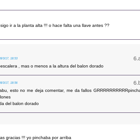
sigo ir a la planta alta !!! o hace falta una llave antes ??
28/3/17, 18:53
 escalera , mas o menos a la altura del balon dorado
28/3/17, 18:56
abu, esto no me deja comentar, me da fallos GRRRRRRRRRRpinch
alones
rda del balon dorado
as gracias !!! yo pinchaba por arriba