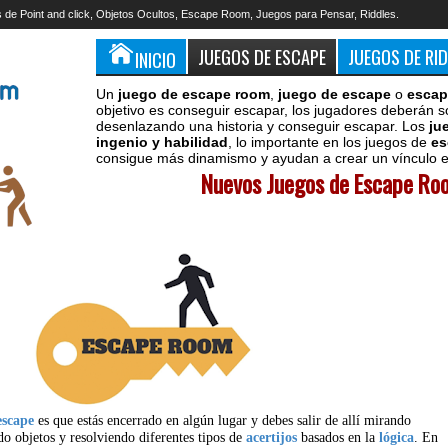
 de Point and click, Objetos Ocultos, Escape Room, Juegos para Pensar, Riddles.
JUEGOS DE ESCAPE
JUEGOS DE RI
INICIO
Un
juego de escape room
,
juego de escape
o
escap
objetivo es conseguir escapar, los jugadores deberán s
desenlazando una historia y conseguir escapar. Los
ju
ingenio y habilidad
, lo importante en los juegos de
es
consigue más dinamismo y ayudan a crear un vínculo en
Nuevos Juegos de Escape Roo
escape
es que estás encerrado en algún lugar y debes salir de allí mirando
do objetos y resolviendo diferentes tipos de
acertijos
basados en la
lógica
. En