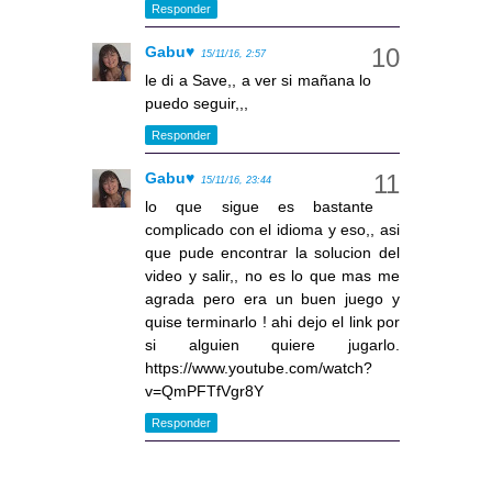
Responder
Gabu♥
15/11/16, 2:57
le di a Save,, a ver si mañana lo
puedo seguir,,,
Responder
Gabu♥
15/11/16, 23:44
lo que sigue es bastante
complicado con el idioma y eso,, asi
que pude encontrar la solucion del
video y salir,, no es lo que mas me
agrada pero era un buen juego y
quise terminarlo ! ahi dejo el link por
si alguien quiere jugarlo.
https://www.youtube.com/watch?
v=QmPFTfVgr8Y
Responder