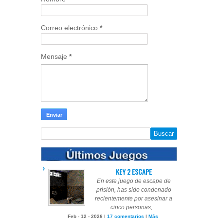
Correo electrónico
*
Mensaje
*
KEY 2 ESCAPE
En este juego de escape de
prisión, has sido condenado
recientemente por asesinar a
cinco personas,...
Feb - 12 - 2026 |
17 comentarios
|
Más