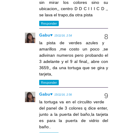
sin mirar los colores sino su
ubicacion,, centro D D C I I I C D ,,
se lava el trapo,da otra pista
Responder
Gabu♥
15/11/16, 2:54
la pista de verdes azules y
amarillos ,me costo un poco ,se
adivinan numeros pero probando el
3 adelante y el 9 al final,, abre con
3659,, da una tortuga que se gira y
tarjeta,
Responder
Gabu♥
15/11/16, 2:56
la tortuga va en el circulito verde
del panel de 3 colores q dice enter,
junto a la puerta del baño,la tarjeta
es para la puerta de vidrio del
baño..