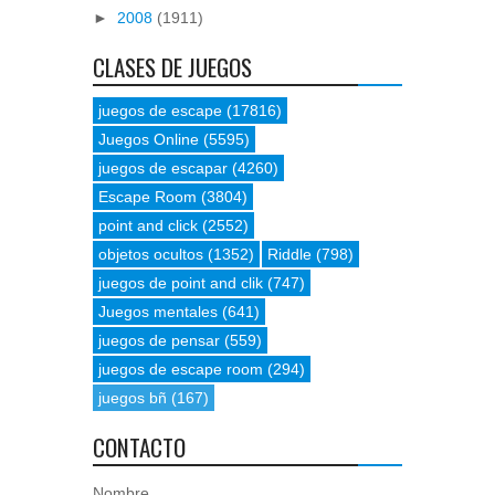
►
2008
(1911)
CLASES DE JUEGOS
juegos de escape
(17816)
Juegos Online
(5595)
juegos de escapar
(4260)
Escape Room
(3804)
point and click
(2552)
objetos ocultos
(1352)
Riddle
(798)
juegos de point and clik
(747)
Juegos mentales
(641)
juegos de pensar
(559)
juegos de escape room
(294)
juegos bñ
(167)
CONTACTO
Nombre