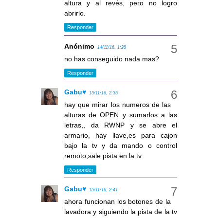
altura y al revés, pero no logro
abrirlo.
Responder
Anónimo
14/11/16, 1:28
no has conseguido nada mas?
Responder
Gabu♥
15/11/16, 2:35
hay que mirar los numeros de las
alturas de OPEN y sumarlos a las
letras,, da RWNP y se abre el
armario, hay llave,es para cajon
bajo la tv y da mando o control
remoto,sale pista en la tv
Responder
Gabu♥
15/11/16, 2:41
ahora funcionan los botones de la
lavadora y siguiendo la pista de la tv