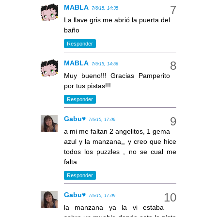
MABLA
7/6/15, 14:35
La llave gris me abrió la puerta del
baño
Responder
MABLA
7/6/15, 14:56
Muy bueno!!! Gracias Pamperito
por tus pistas!!!
Responder
Gabu♥
7/6/15, 17:06
a mi me faltan 2 angelitos, 1 gema
azul y la manzana,, y creo que hice
todos los puzzles , no se cual me
falta
Responder
Gabu♥
7/6/15, 17:09
la manzana ya la vi estaba