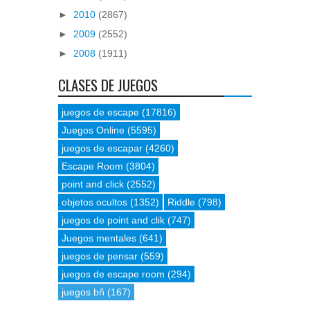
►
2010
(2867)
►
2009
(2552)
►
2008
(1911)
CLASES DE JUEGOS
juegos de escape
(17816)
Juegos Online
(5595)
juegos de escapar
(4260)
Escape Room
(3804)
point and click
(2552)
objetos ocultos
(1352)
Riddle
(798)
juegos de point and clik
(747)
Juegos mentales
(641)
juegos de pensar
(559)
juegos de escape room
(294)
juegos bñ
(167)