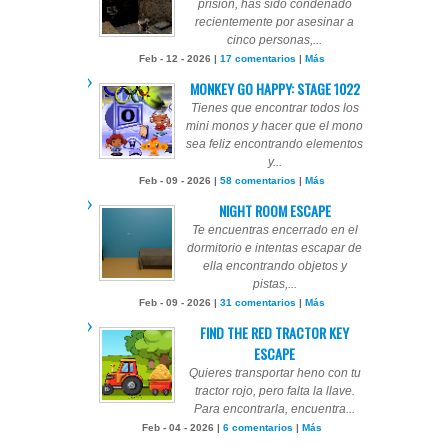
prisión, has sido condenado
recientemente por asesinar a
cinco personas,...
Feb - 12 - 2026 |
17 comentarios
|
Más
MONKEY GO HAPPY: STAGE 1022
Tienes que encontrar todos los
mini monos y hacer que el mono
sea feliz encontrando elementos
y...
Feb - 09 - 2026 |
58 comentarios
|
Más
NIGHT ROOM ESCAPE
Te encuentras encerrado en el
dormitorio e intentas escapar de
ella encontrando objetos y
pistas,...
Feb - 09 - 2026 |
31 comentarios
|
Más
FIND THE RED TRACTOR KEY
ESCAPE
Quieres transportar heno con tu
tractor rojo, pero falta la llave.
Para encontrarla, encuentra...
Feb - 04 - 2026 |
6 comentarios
|
Más