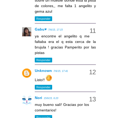
sobre un mueble donde esta la pista
de colores,, me falta 1 angelito y
gema azul
Responder
Gabu♥
7/6/15, 17:15
ya encontre el angelito q me
faltaba era el q esta cerca de la
brujula ! gracias Pamperito por las
pistas
Responder
Unknown
7/6/15, 17:41
Listo!!
Responder
Nori
15/6/15, 6:23
muy bueno salí! Gracias por los
comentarios!
Responder