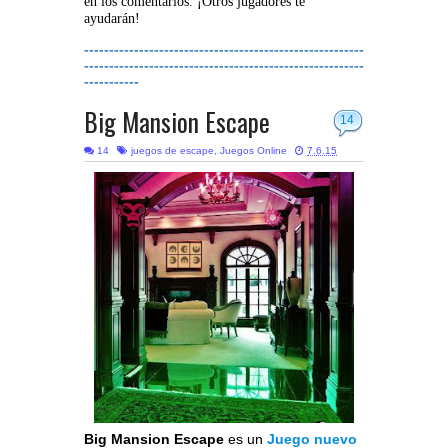
en los comentarios. ¡Otros jugadores te
ayudarán!
--------------------------------------------------------
--------------------------------------------------------
-----------
Big Mansion Escape
14
14
juegos de escape
,
Juegos Online
7.6.15
Big Mansion Escape
es un
Juego nuevo