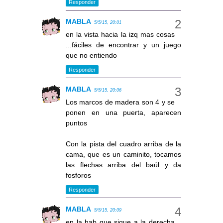
Responder
MABLA
5/5/15, 20:01
en la vista hacia la izq mas cosas
...fáciles de encontrar y un juego
que no entiendo
Responder
MABLA
5/5/15, 20:06
Los marcos de madera son 4 y se
ponen en una puerta, aparecen
puntos
Con la pista del cuadro arriba de la
cama, que es un caminito, tocamos
las flechas arriba del baúl y da
fosforos
Responder
MABLA
5/5/15, 20:09
en la hab que sigue a la derecha