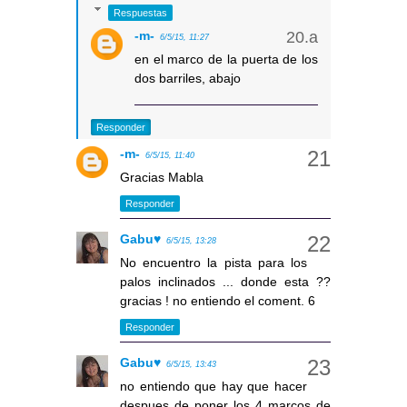
Respuestas
-m-
6/5/15, 11:27
en el marco de la puerta de los
dos barriles, abajo
Responder
-m-
6/5/15, 11:40
Gracias Mabla
Responder
Gabu♥
6/5/15, 13:28
No encuentro la pista para los
palos inclinados ... donde esta ??
gracias ! no entiendo el coment. 6
Responder
Gabu♥
6/5/15, 13:43
no entiendo que hay que hacer
despues de poner los 4 marcos de