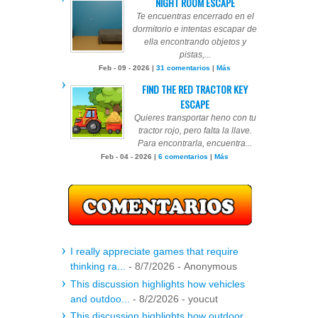
NIGHT ROOM ESCAPE
Te encuentras encerrado en el
dormitorio e intentas escapar de
ella encontrando objetos y
pistas,...
Feb - 09 - 2026 |
31 comentarios
|
Más
FIND THE RED TRACTOR KEY
ESCAPE
Quieres transportar heno con tu
tractor rojo, pero falta la llave.
Para encontrarla, encuentra...
Feb - 04 - 2026 |
6 comentarios
|
Más
I really appreciate games that require
thinking ra...
- 8/7/2026
- Anonymous
This discussion highlights how vehicles
and outdoo...
- 8/2/2026
- youcut
This discussion highlights how outdoor