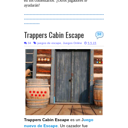
en los comentarios. ¡Otros jugadores te
ayudarán!
--------------------------------------------------------
--------------------------------------------------------
-----------
Trappers Cabin Escape
34
34
juegos de escape
,
Juegos Online
5.5.15
Trappers Cabin Escape
es un J
uego
nuevo de Escape
. Un cazador fue