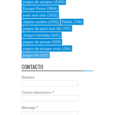
juegos de escapar
(4260)
Escape Room
(3804)
point and click
(2552)
objetos ocultos
(1352)
Riddle
(798)
juegos de point and clik
(747)
Juegos mentales
(641)
juegos de pensar
(559)
juegos de escape room
(294)
juegos bñ
(167)
CONTACTO
Nombre
Correo electrónico
*
Mensaje
*