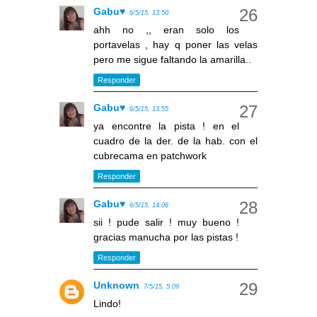
Gabu♥
6/5/15, 13:50
ahh no ,, eran solo los
portavelas , hay q poner las velas
pero me sigue faltando la amarilla..
Responder
Gabu♥
6/5/15, 13:55
ya encontre la pista ! en el
cuadro de la der. de la hab. con el
cubrecama en patchwork
Responder
Gabu♥
6/5/15, 14:06
sii ! pude salir ! muy bueno !
gracias manucha por las pistas !
Responder
Unknown
7/5/15, 5:09
Lindo!