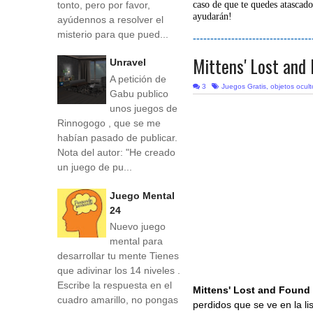
tonto, pero por favor,
caso de que te quedes atascado
ayudarán!
ayúdennos a resolver el
misterio para que pued...
----------------------------------
Mittens' Lost and
Unravel
A petición de
3
Juegos Gratis
,
objetos ocul
Gabu publico
unos juegos de
Rinnogogo , que se me
habían pasado de publicar.
Nota del autor: "He creado
un juego de pu...
Juego Mental
24
Nuevo juego
mental para
desarrollar tu mente Tienes
que adivinar los 14 niveles .
Escribe la respuesta en el
Mittens' Lost and Found
cuadro amarillo, no pongas
perdidos que se ve en la li