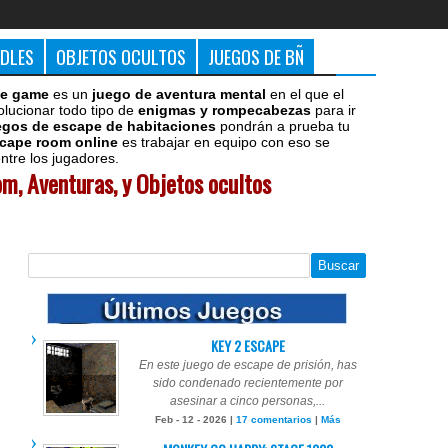
DDLES
OBJETOS OCULTOS
JUEGOS DE BÑ
e game
es un
juego de aventura mental
en el que el
olucionar todo tipo de
enigmas y rompecabezas
para ir
egos de escape de habitaciones
pondrán a prueba tu
cape room online
es trabajar en equipo con eso se
tre los jugadores.
m, Aventuras, y Objetos ocultos
KEY 2 ESCAPE
En este juego de escape de prisión, has
sido condenado recientemente por
asesinar a cinco personas,...
Feb - 12 - 2026 |
17 comentarios
|
Más