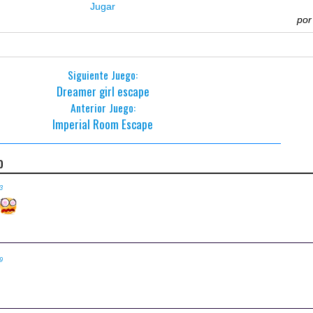
Jugar
po
Siguiente Juego:
Dreamer girl escape
Anterior Juego:
Imperial Room Escape
o
43
s
49