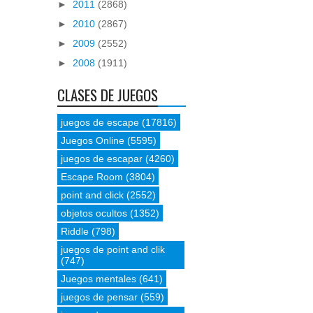
►
2011
(2868)
►
2010
(2867)
►
2009
(2552)
►
2008
(1911)
CLASES DE JUEGOS
juegos de escape
(17816)
Juegos Online
(5595)
juegos de escapar
(4260)
Escape Room
(3804)
point and click
(2552)
objetos ocultos
(1352)
Riddle
(798)
juegos de point and clik
(747)
Juegos mentales
(641)
juegos de pensar
(559)