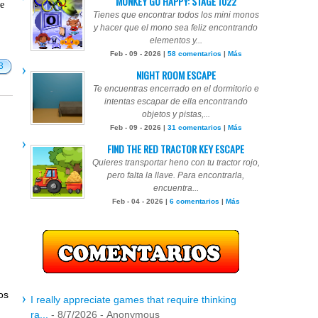
MONKEY GO HAPPY: STAGE 1022
te
Tienes que encontrar todos los mini monos
y hacer que el mono sea feliz encontrando
elementos y...
Feb - 09 - 2026 |
58 comentarios
|
Más
3
NIGHT ROOM ESCAPE
Te encuentras encerrado en el dormitorio e
intentas escapar de ella encontrando
objetos y pistas,...
Feb - 09 - 2026 |
31 comentarios
|
Más
FIND THE RED TRACTOR KEY ESCAPE
Quieres transportar heno con tu tractor rojo,
pero falta la llave. Para encontrarla,
encuentra...
Feb - 04 - 2026 |
6 comentarios
|
Más
os
I really appreciate games that require thinking
ra...
- 8/7/2026
- Anonymous