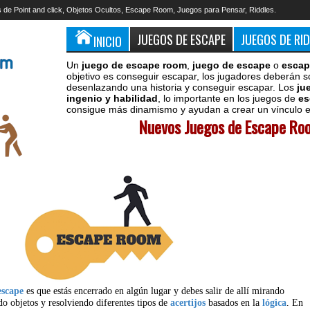
 de Point and click, Objetos Ocultos, Escape Room, Juegos para Pensar, Riddles.
JUEGOS DE ESCAPE
JUEGOS DE RI
INICIO
Un
juego de escape room
,
juego de escape
o
escap
objetivo es conseguir escapar, los jugadores deberán s
desenlazando una historia y conseguir escapar. Los
ju
ingenio y habilidad
, lo importante en los juegos de
es
consigue más dinamismo y ayudan a crear un vínculo en
Nuevos Juegos de Escape Roo
escape
es que estás encerrado en algún lugar y debes salir de allí mirando
do objetos y resolviendo diferentes tipos de
acertijos
basados en la
lógica
. En