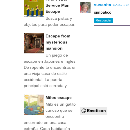
susanita
Service Man
25/5/15, 0:42
Escape
simpàtico
Busca pistas y
Responder
objetos para poder escapar.
Escape from
mysterious
mansion
Un juego de
escape en Japonés e Inglés.
De repente te encuentras en
una vieja casa de estilo
occidental. La puerta
principal está cerrada y ...
Milos escape
Milo es un gatito
curioso que se
Emoticon
encuentra
encerrado en una casa
extraña. Cada habitación