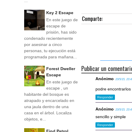
...
Key 2 Escape
Comparte:
En este juego de
escape de
prisión, has sido
condenado recientemente
por asesinar a cinco
personas, tu ejecución está
programada para mañana...
Publicar un comentari
Forest Dweller
Escape
Anónimo
23/5/15, 23:
En este juego de
escape , un
podre encontrarlo
habitante del bosque es
Responder
atrapado y encarcelado en
una jaula dentro de una
Anónimo
23/5/15, 23:
casa en el árbol. Localiza
sencillo y simple
objetos, e...
Responder
Find Petrol