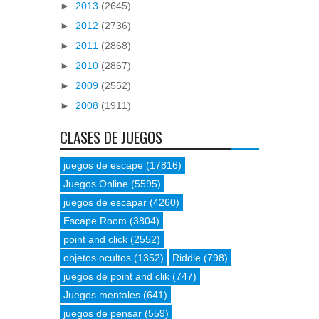
►
2013
(2645)
►
2012
(2736)
►
2011
(2868)
►
2010
(2867)
►
2009
(2552)
►
2008
(1911)
CLASES DE JUEGOS
juegos de escape
(17816)
Juegos Online
(5595)
juegos de escapar
(4260)
Escape Room
(3804)
point and click
(2552)
objetos ocultos
(1352)
Riddle
(798)
juegos de point and clik
(747)
Juegos mentales
(641)
juegos de pensar
(559)