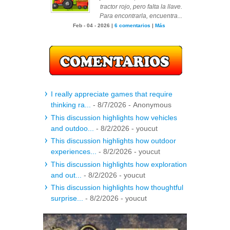
tractor rojo, pero falta la llave.
Para encontrarla, encuentra...
Feb - 04 - 2026 |
6 comentarios
|
Más
I really appreciate games that require
thinking ra...
- 8/7/2026
- Anonymous
This discussion highlights how vehicles
and outdoo...
- 8/2/2026
- youcut
This discussion highlights how outdoor
experiences...
- 8/2/2026
- youcut
This discussion highlights how exploration
and out...
- 8/2/2026
- youcut
This discussion highlights how thoughtful
surprise...
- 8/2/2026
- youcut