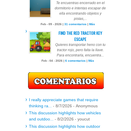
Te encuentras encerrado en el
dormitorio e intentas escapar de
ella encontrando objetos y
pistas,...
Feb - 09 - 2026 |
31 comentarios
|
Más
FIND THE RED TRACTOR KEY
ESCAPE
Quieres transportar heno con tu
tractor rojo, pero falta la llave.
Para encontrarla, encuentra...
Feb - 04 - 2026 |
6 comentarios
|
Más
I really appreciate games that require
thinking ra...
- 8/7/2026
- Anonymous
This discussion highlights how vehicles
and outdoo...
- 8/2/2026
- youcut
This discussion highlights how outdoor