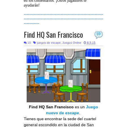
en los comentarios. ¡Otros jugadores te
ayudarán!
--------------------------------------------------------
--------------------------------------------------------
-----------
Find HQ San Francisco
10
10
juegos de escape
,
Juegos Online
8.5.15
Find HQ San Francisco
es un
Juego
nuevo de escape
.
Tienes que encontrar la sede del cuartel
general escondido en la ciudad de San