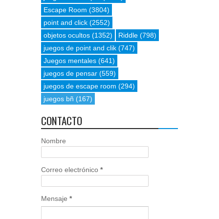
Escape Room
(3804)
point and click
(2552)
objetos ocultos
(1352)
Riddle
(798)
juegos de point and clik
(747)
Juegos mentales
(641)
juegos de pensar
(559)
juegos de escape room
(294)
juegos bñ
(167)
CONTACTO
Nombre
Correo electrónico
*
Mensaje
*