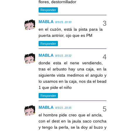
flores, destornillador
Responder
MABLA
8/5/15, 20:30
en el cuzón, está la pista para la
puerta antrior, ojo que es PM
Responder
MABLA
8/5/15, 20:32
donde esta el nene vendiendo,
tras el arbusto hay una caja, en la
siguiente vista medimos el angulo y
lo usamos en la caja, nos da el bead
1 que pide el niño
Responder
MABLA
8/5/15, 20:35
el hombre pide creo que el ancla,
con el dest en la jaula saco concha
y tengo la perla, se la doy al buzo y