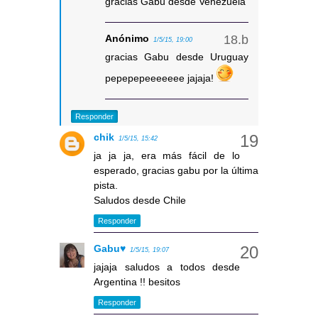
gracias Gabu desde Venezuela
Anónimo
1/5/15, 19:00
gracias Gabu desde Uruguay
pepepepeeeeeee jajaja!
Responder
chik
1/5/15, 15:42
ja ja ja, era más fácil de lo
esperado, gracias gabu por la última
pista.
Saludos desde Chile
Responder
Gabu♥
1/5/15, 19:07
jajaja saludos a todos desde
Argentina !! besitos
Responder