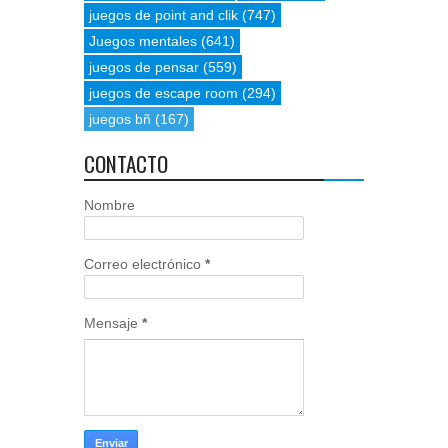
juegos de point and clik
(747)
Juegos mentales
(641)
juegos de pensar
(559)
juegos de escape room
(294)
juegos bñ
(167)
CONTACTO
Nombre
Correo electrónico
*
Mensaje
*