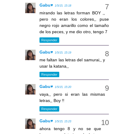
Gabu♥
1/5/15, 15:18
mirando las letras forman BOY ,,
pero no eran los colores,, puse
negro rojo amarillo como el tamaño
de los peces, y me dio otro, tengo 7
Responder
Gabu♥
1/5/15, 15:19
me faltan las letras del samurai,, y
usar la katana,,
Responder
Gabu♥
1/5/15, 15:20
vaya,, pero si eran las mismas
letras,, Boy !!
Responder
Gabu♥
1/5/15, 15:23
ahora tengo 8 y no se que