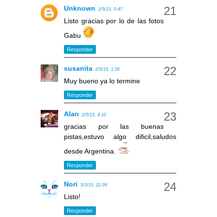
Unknown
2/5/15, 0:47
Listo gracias por lo de las fotos
Gabu
Responder
susanita
2/5/15, 1:26
Muy bueno ya lo termine
Responder
Alan
2/5/15, 4:10
gracias por las buenas
pistas,estuvo algo dificil,saludos
desde Argentina.
Responder
Nori
5/5/15, 21:09
Listo!
Responder