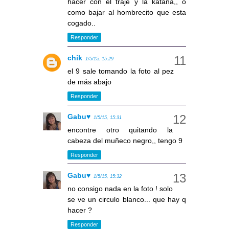
hacer con el traje y la katana,, o
como bajar al hombrecito que esta
cogado..
Responder
chik
1/5/15, 15:29
el 9 sale tomando la foto al pez
de más abajo
Responder
Gabu♥
1/5/15, 15:31
encontre otro quitando la
cabeza del muñeco negro,, tengo 9
Responder
Gabu♥
1/5/15, 15:32
no consigo nada en la foto ! solo
se ve un circulo blanco... que hay q
hacer ?
Responder