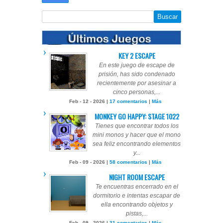
KEY 2 ESCAPE
En este juego de escape de
prisión, has sido condenado
recientemente por asesinar a
cinco personas,...
Feb - 12 - 2026 |
17 comentarios
|
Más
MONKEY GO HAPPY: STAGE 1022
Tienes que encontrar todos los
mini monos y hacer que el mono
sea feliz encontrando elementos
y...
Feb - 09 - 2026 |
58 comentarios
|
Más
NIGHT ROOM ESCAPE
Te encuentras encerrado en el
dormitorio e intentas escapar de
ella encontrando objetos y
pistas,...
Feb - 09 - 2026 |
31 comentarios
|
Más