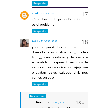
Responder
chik
1/5/15, 15:38
cómo tomar al que está arriba
es el problema
Responder
Gabu♥
1/5/15, 15:40
yaaa se puede hacer un video
divertido como dice ahi,, video
funny,, con youtube y la camara
encendida !! despues lo vestimos de
samurai ! estuvo divertido jajaja me
encantan estos saludos chik nos
vemos en otro !
Responder
Respuestas
Anónimo
1/5/15, 16:12