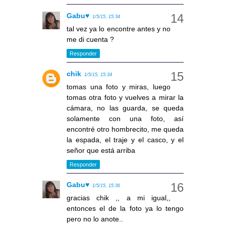
Gabu♥
1/5/15, 15:34
tal vez ya lo encontre antes y no
me di cuenta ?
Responder
chik
1/5/15, 15:34
tomas una foto y miras, luego
tomas otra foto y vuelves a mirar la
cámara, no las guarda, se queda
solamente con una foto, así
encontré otro hombrecito, me queda
la espada, el traje y el casco, y el
señor que está arriba
Responder
Gabu♥
1/5/15, 15:36
gracias chik ,, a mi igual,,
entonces el de la foto ya lo tengo
pero no lo anote..