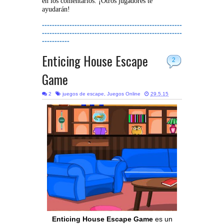
en los comentarios. ¡Otros jugadores te
ayudarán!
--------------------------------------------------------
--------------------------------------------------------
-----------
Enticing House Escape
2
Game
2
juegos de escape
,
Juegos Online
29.5.15
Enticing House Escape Game
es un