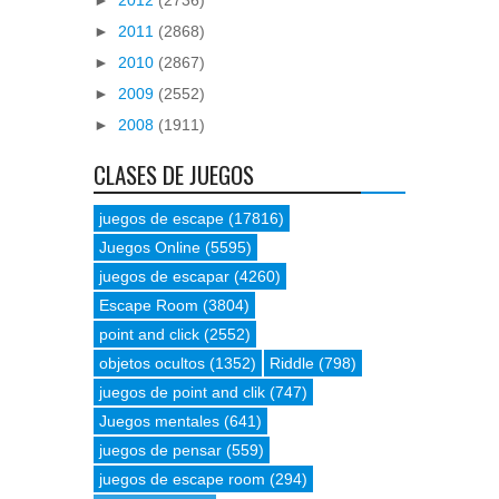
►
2011
(2868)
►
2010
(2867)
►
2009
(2552)
►
2008
(1911)
CLASES DE JUEGOS
juegos de escape
(17816)
Juegos Online
(5595)
juegos de escapar
(4260)
Escape Room
(3804)
point and click
(2552)
objetos ocultos
(1352)
Riddle
(798)
juegos de point and clik
(747)
Juegos mentales
(641)
juegos de pensar
(559)
juegos de escape room
(294)