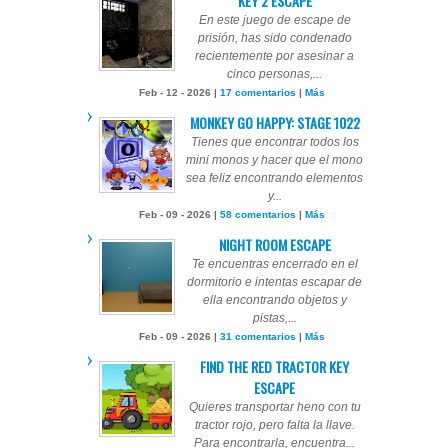
KEY 2 ESCAPE
En este juego de escape de
prisión, has sido condenado
recientemente por asesinar a
cinco personas,...
Feb - 12 - 2026 |
17 comentarios
|
Más
MONKEY GO HAPPY: STAGE 1022
Tienes que encontrar todos los
mini monos y hacer que el mono
sea feliz encontrando elementos
y...
Feb - 09 - 2026 |
58 comentarios
|
Más
NIGHT ROOM ESCAPE
Te encuentras encerrado en el
dormitorio e intentas escapar de
ella encontrando objetos y
pistas,...
Feb - 09 - 2026 |
31 comentarios
|
Más
FIND THE RED TRACTOR KEY
ESCAPE
Quieres transportar heno con tu
tractor rojo, pero falta la llave.
Para encontrarla, encuentra...