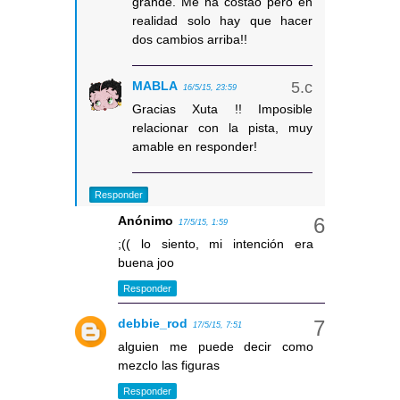
grande. Me ha costao pero en
realidad solo hay que hacer
dos cambios arriba!!
MABLA
16/5/15, 23:59
Gracias Xuta !! Imposible
relacionar con la pista, muy
amable en responder!
Responder
Anónimo
17/5/15, 1:59
;(( lo siento, mi intención era
buena joo
Responder
debbie_rod
17/5/15, 7:51
alguien me puede decir como
mezclo las figuras
Responder