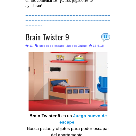
en los comentarios. ¡Otros jugadores te
ayudarán!
--------------------------------------------------------
--------------------------------------------------------
-----------
Brain Twister 9
11
11
juegos de escape
,
Juegos Online
16.5.15
Brain Twister 9
es un
Juego nuevo de
escape
.
Busca pistas y objetos para poder escapar
del apartamento.