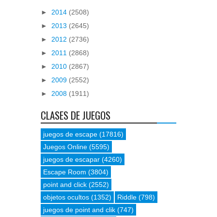
►
2014
(2508)
►
2013
(2645)
►
2012
(2736)
►
2011
(2868)
►
2010
(2867)
►
2009
(2552)
►
2008
(1911)
CLASES DE JUEGOS
juegos de escape
(17816)
Juegos Online
(5595)
juegos de escapar
(4260)
Escape Room
(3804)
point and click
(2552)
objetos ocultos
(1352)
Riddle
(798)
juegos de point and clik
(747)