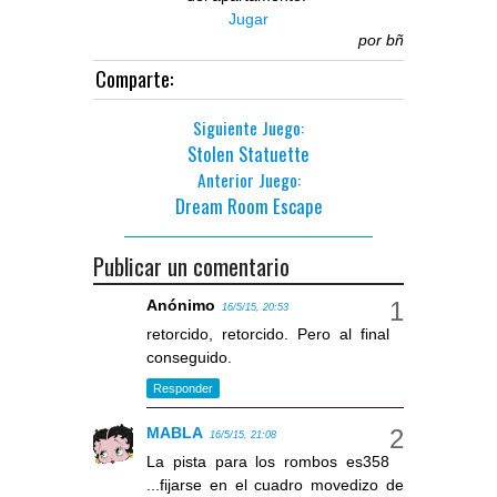
Jugar
por
bñ
Comparte:
Siguiente Juego:
Stolen Statuette
Anterior Juego:
Dream Room Escape
Publicar un comentario
Anónimo
16/5/15, 20:53
retorcido, retorcido. Pero al final
conseguido.
Responder
MABLA
16/5/15, 21:08
La pista para los rombos es358
...fijarse en el cuadro movedizo de