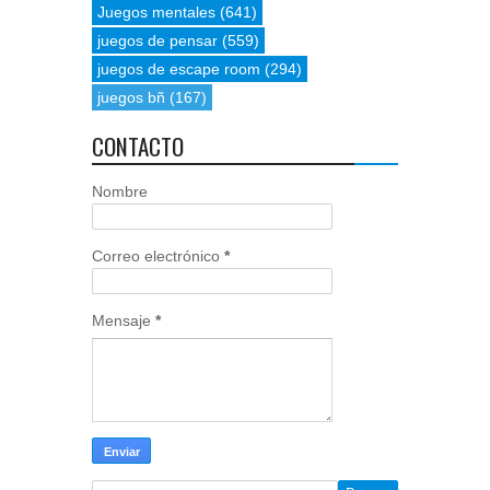
Juegos mentales
(641)
juegos de pensar
(559)
juegos de escape room
(294)
juegos bñ
(167)
CONTACTO
Nombre
Correo electrónico
*
Mensaje
*