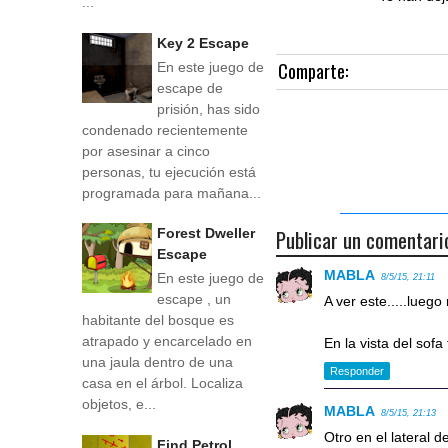
...
Key 2 Escape
Comparte:
En este juego de
escape de
prisión, has sido
condenado recientemente
por asesinar a cinco
personas, tu ejecución está
programada para mañana...
Publicar un comentari
Forest Dweller
Escape
MABLA
En este juego de
8/5/15, 21:11
escape , un
A ver este.....lue
habitante del bosque es
atrapado y encarcelado en
En la vista del sofa
una jaula dentro de una
Responder
casa en el árbol. Localiza
objetos, e...
MABLA
8/5/15, 21:13
Otro en el lateral d
Find Petrol