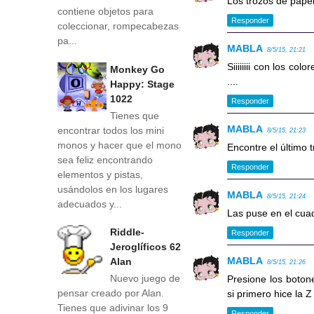
Los trozos de papel
contiene objetos para
Responder
coleccionar, rompecabezas
pa...
MABLA
8/5/15, 21:21
Siiiiiiii con los co
Monkey Go
....
Happy: Stage
1022
Responder
Tienes que
MABLA
encontrar todos los mini
8/5/15, 21:23
monos y hacer que el mono
Encontre el último 
sea feliz encontrando
Responder
elementos y pistas,
usándolos en los lugares
MABLA
8/5/15, 21:24
adecuados y...
Las puse en el cuad
Riddle-
Responder
Jeroglíficos 62
MABLA
Alan
8/5/15, 21:26
Nuevo juego de
Presione los botone
pensar creado por Alan.
si primero hice la Z
Tienes que adivinar los 9
Responder