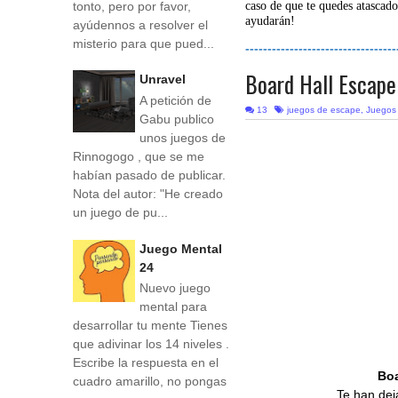
tonto, pero por favor,
caso de que te quedes atascado
ayudarán!
ayúdennos a resolver el
misterio para que pued...
----------------------------------
Board Hall Escape
Unravel
A petición de
13
juegos de escape
,
Juegos
Gabu publico
unos juegos de
Rinnogogo , que se me
habían pasado de publicar.
Nota del autor: "He creado
un juego de pu...
Juego Mental
24
Nuevo juego
mental para
desarrollar tu mente Tienes
que adivinar los 14 niveles .
Escribe la respuesta en el
Boa
cuadro amarillo, no pongas
Te han dej