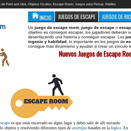
 de Point and click, Objetos Ocultos, Escape Room, Juegos para Pensar, Riddles.
JUEGOS DE ESCAPE
JUEGOS DE RI
INICIO
Un
juego de escape room
,
juego de escape
o
escap
objetivo es conseguir escapar, los jugadores deberán s
desenlazando una historia y conseguir escapar. Los
ju
ingenio y habilidad
, lo importante en los juegos de
es
consigue más dinamismo y ayudan a crear un vínculo en
Nuevos Juegos de Escape Roo
escape
es que estás encerrado en algún lugar y debes salir de allí mirando
do objetos y resolviendo diferentes tipos de
acertijos
basados en la
lógica
. En