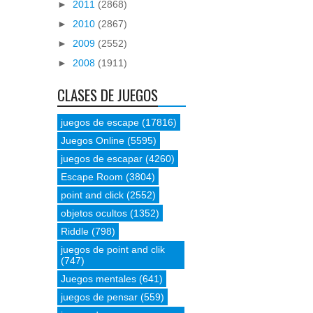
►
2011
(2868)
►
2010
(2867)
►
2009
(2552)
►
2008
(1911)
CLASES DE JUEGOS
juegos de escape
(17816)
Juegos Online
(5595)
juegos de escapar
(4260)
Escape Room
(3804)
point and click
(2552)
objetos ocultos
(1352)
Riddle
(798)
juegos de point and clik
(747)
Juegos mentales
(641)
juegos de pensar
(559)