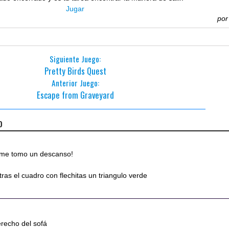
Jugar
po
Siguiente Juego:
Pretty Birds Quest
Anterior Juego:
Escape from Graveyard
o
go me tomo un descanso!
 tras el cuadro con flechitas un triangulo verde
erecho del sofá