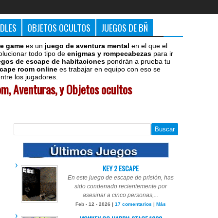
DDLES
OBJETOS OCULTOS
JUEGOS DE BÑ
e game
es un
juego de aventura mental
en el que el
olucionar todo tipo de
enigmas y rompecabezas
para ir
egos de escape de habitaciones
pondrán a prueba tu
cape room online
es trabajar en equipo con eso se
tre los jugadores.
m, Aventuras, y Objetos ocultos
KEY 2 ESCAPE
En este juego de escape de prisión, has
sido condenado recientemente por
asesinar a cinco personas,...
Feb - 12 - 2026 |
17 comentarios
|
Más