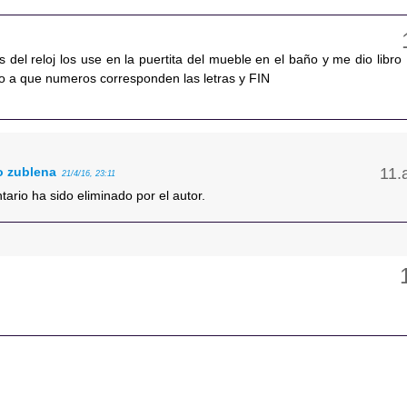
del reloj los use en la puertita del mueble en el baño y me dio libro
co a que numeros corresponden las letras y FIN
o zublena
21/4/16, 23:11
ario ha sido eliminado por el autor.