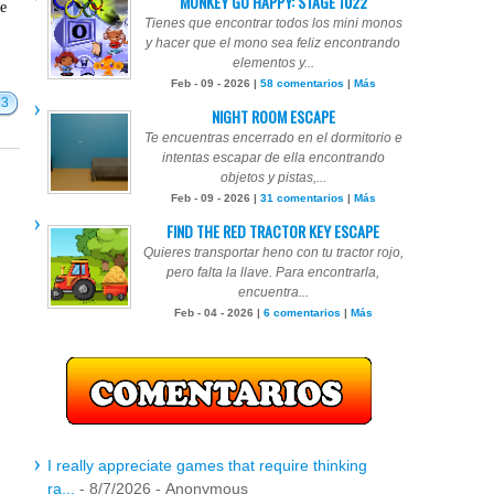
MONKEY GO HAPPY: STAGE 1022
te
Tienes que encontrar todos los mini monos
y hacer que el mono sea feliz encontrando
elementos y...
Feb - 09 - 2026 |
58 comentarios
|
Más
13
NIGHT ROOM ESCAPE
Te encuentras encerrado en el dormitorio e
intentas escapar de ella encontrando
objetos y pistas,...
Feb - 09 - 2026 |
31 comentarios
|
Más
FIND THE RED TRACTOR KEY ESCAPE
Quieres transportar heno con tu tractor rojo,
pero falta la llave. Para encontrarla,
encuentra...
Feb - 04 - 2026 |
6 comentarios
|
Más
I really appreciate games that require thinking
ra...
- 8/7/2026
- Anonymous