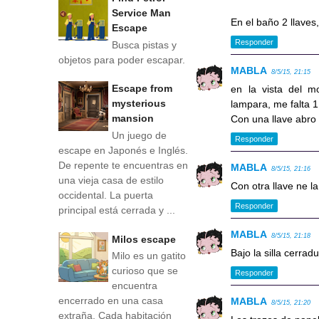
Service Man
En el baño 2 llaves
Escape
Responder
Busca pistas y
objetos para poder escapar.
MABLA
8/5/15, 21:15
Escape from
en la vista del m
mysterious
lampara, me falta 1
mansion
Con una llave abro 
Un juego de
Responder
escape en Japonés e Inglés.
De repente te encuentras en
MABLA
8/5/15, 21:16
una vieja casa de estilo
Con otra llave ne l
occidental. La puerta
Responder
principal está cerrada y ...
MABLA
8/5/15, 21:18
Milos escape
Bajo la silla cerrad
Milo es un gatito
curioso que se
Responder
encuentra
encerrado en una casa
MABLA
8/5/15, 21:20
extraña. Cada habitación