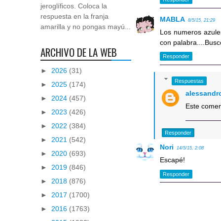
jeroglíficos. Coloca la
respuesta en la franja
MABLA
8/5/15, 21:29
amarilla y no pongas mayú...
Los numeros azules 
con palabra....Bus
ARCHIVO DE LA WEB
Responder
►
2026
(31)
Respuestas
►
2025
(174)
alessandr
►
2024
(457)
Este coment
►
2023
(426)
►
2022
(384)
Responder
►
2021
(542)
Nori
14/5/15, 2:08
►
2020
(693)
Escapé!
►
2019
(846)
Responder
►
2018
(876)
►
2017
(1700)
►
2016
(1763)