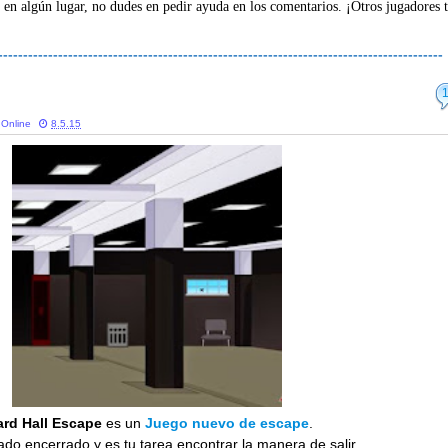
 en algún lugar, no dudes en pedir ayuda en los comentarios. ¡Otros jugadores 
-----------------------------------------------------------------------------------------
 Online
8.5.15
rd Hall Escape
es un
Juego nuevo de escape
.
ado encerrado y es tu tarea encontrar la manera de salir.