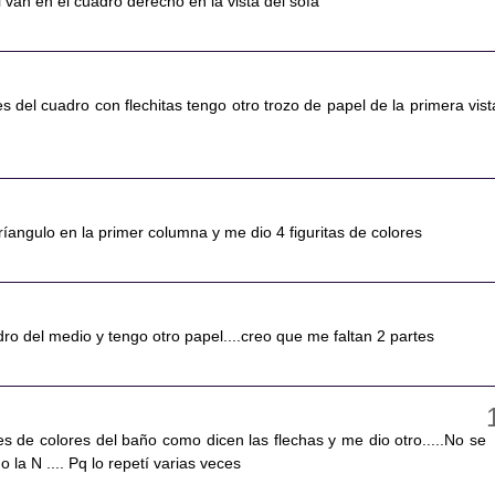
 van en el cuadro derecho en la vista del sofá
lores del cuadro con flechitas tengo otro trozo de papel de la primera vist
tríangulo en la primer columna y me dio 4 figuritas de colores
ro del medio y tengo otro papel....creo que me faltan 2 partes
s de colores del baño como dicen las flechas y me dio otro.....No se
 o la N .... Pq lo repetí varias veces