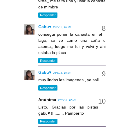
vista,, me falta una y usar la canasta
de mimbre
Responder
Gabu♥
25/5/15, 16:20
consegui poner la canasta en el
lago, se ve como una caña q
asoma,, luego me fui y volvi y ahi
estaba la placa
Responder
Gabu♥
25/5/15, 16:24
muy lindas las imagenes , ya sali
Responder
Anónimo
27/5/15, 12:03
Listo. Gracias por las pistas
gabu♥ !! ........ Pamperito
Responder