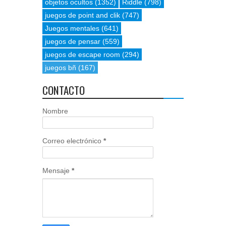
objetos ocultos
(1352)
Riddle
(798)
juegos de point and clik
(747)
Juegos mentales
(641)
juegos de pensar
(559)
juegos de escape room
(294)
juegos bñ
(167)
CONTACTO
Nombre
Correo electrónico
*
Mensaje
*