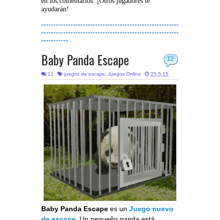
en los comentarios. ¡Otros jugadores te
ayudarán!
--------------------------------------------------------
--------------------------------------------------------
-----------
Baby Panda Escape
12
12
juegos de escape
,
Juegos Online
25.5.15
Baby Panda Escape
es un
Juego nuevo
de escape
. Un pequeño panda está