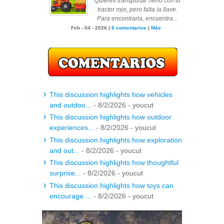
Quieres transportar heno con tu
tractor rojo, pero falta la llave.
Para encontrarla, encuentra...
Feb - 04 - 2026 |
6 comentarios
|
Más
This discussion highlights how vehicles
and outdoo...
- 8/2/2026
- youcut
This discussion highlights how outdoor
experiences...
- 8/2/2026
- youcut
This discussion highlights how exploration
and out...
- 8/2/2026
- youcut
This discussion highlights how thoughtful
surprise...
- 8/2/2026
- youcut
This discussion highlights how toys can
encourage ...
- 8/2/2026
- youcut