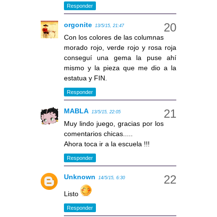
Responder
orgonite
13/5/15, 21:47
Con los colores de las columnas
morado rojo, verde rojo y rosa roja
conseguí una gema la puse ahí
mismo y la pieza que me dio a la
estatua y FIN.
Responder
MABLA
13/5/15, 22:05
Muy lindo juego, gracias por los
comentarios chicas.....
Ahora toca ir a la escuela !!!
Responder
Unknown
14/5/15, 6:30
Listo
Responder