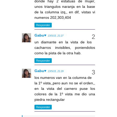
donde hay 2 estatuas de mujer,
unos triangulos naranja en la base
de la columna izq,, en dif, vistas vi
numeros 202,303,404
Responder
Gabu♥
13/5/15, 21:27
un diamante en la vista de los
cacharros invisibles, poniendolos
como la pista de la otra hab.
Responder
Gabu♥
13/5/15, 21:29
los numeros van en la columna de
la 1º vista,,pero aun no se el orden,,
en la vista del carnero puse los
colores de la 1º vista me dio una
piedra rectangular
Responder