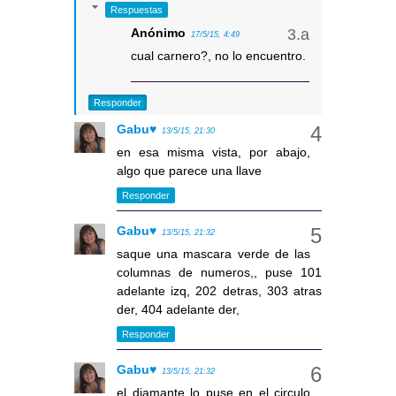
Respuestas
Anónimo
17/5/15, 4:49
cual carnero?, no lo encuentro.
Responder
Gabu♥
13/5/15, 21:30
en esa misma vista, por abajo,
algo que parece una llave
Responder
Gabu♥
13/5/15, 21:32
saque una mascara verde de las
columnas de numeros,, puse 101
adelante izq, 202 detras, 303 atras
der, 404 adelante der,
Responder
Gabu♥
13/5/15, 21:32
el diamante lo puse en el circulo