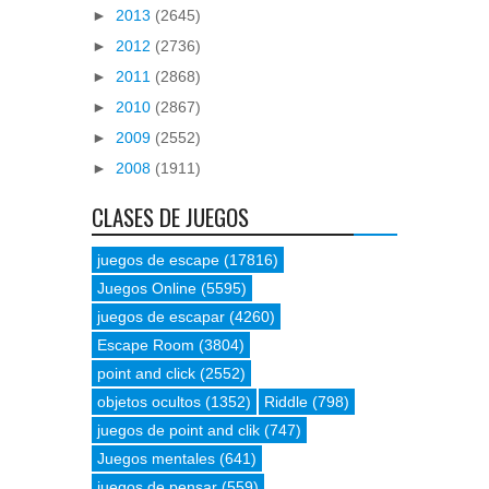
►
2013
(2645)
►
2012
(2736)
►
2011
(2868)
►
2010
(2867)
►
2009
(2552)
►
2008
(1911)
CLASES DE JUEGOS
juegos de escape
(17816)
Juegos Online
(5595)
juegos de escapar
(4260)
Escape Room
(3804)
point and click
(2552)
objetos ocultos
(1352)
Riddle
(798)
juegos de point and clik
(747)
Juegos mentales
(641)
juegos de pensar
(559)