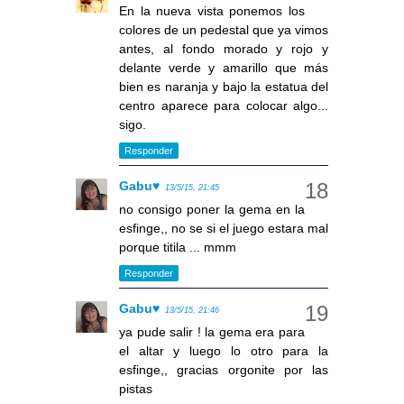
En la nueva vista ponemos los
colores de un pedestal que ya vimos
antes, al fondo morado y rojo y
delante verde y amarillo que más
bien es naranja y bajo la estatua del
centro aparece para colocar algo...
sigo.
Responder
Gabu♥
13/5/15, 21:45
no consigo poner la gema en la
esfinge,, no se si el juego estara mal
porque titila ... mmm
Responder
Gabu♥
13/5/15, 21:46
ya pude salir ! la gema era para
el altar y luego lo otro para la
esfinge,, gracias orgonite por las
pistas