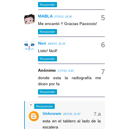
Responder
MABLA
27/5/15, 18:36
Me encantó !! Gracias Paoxoxis!
Responder
Nori
28/5/15, 22:18
Listo! fácil!
Responder
Anónimo
17/7/15, 4:43
donde esta la radiografía me
dicen por fa
Responder
Respuestas
Unknown
18/7/15, 21:47
esta en el tablero al lado de la
escalera