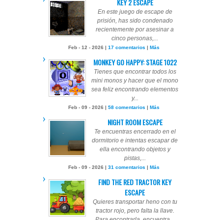
KEY 2 ESCAPE
En este juego de escape de
prisión, has sido condenado
recientemente por asesinar a
cinco personas,...
Feb - 12 - 2026 |
17 comentarios
|
Más
MONKEY GO HAPPY: STAGE 1022
Tienes que encontrar todos los
mini monos y hacer que el mono
sea feliz encontrando elementos
y...
Feb - 09 - 2026 |
58 comentarios
|
Más
NIGHT ROOM ESCAPE
Te encuentras encerrado en el
dormitorio e intentas escapar de
ella encontrando objetos y
pistas,...
Feb - 09 - 2026 |
31 comentarios
|
Más
FIND THE RED TRACTOR KEY
ESCAPE
Quieres transportar heno con tu
tractor rojo, pero falta la llave.
Para encontrarla, encuentra...