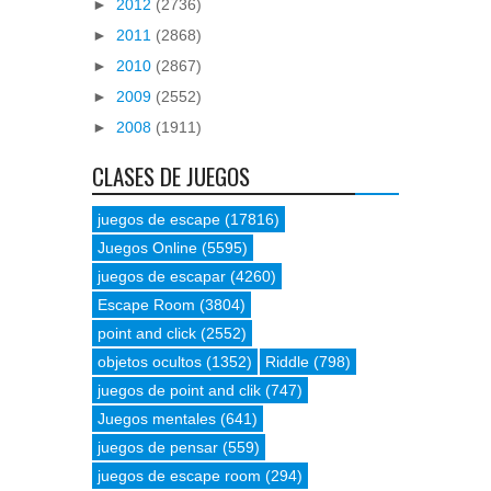
►
2012
(2736)
►
2011
(2868)
►
2010
(2867)
►
2009
(2552)
►
2008
(1911)
CLASES DE JUEGOS
juegos de escape
(17816)
Juegos Online
(5595)
juegos de escapar
(4260)
Escape Room
(3804)
point and click
(2552)
objetos ocultos
(1352)
Riddle
(798)
juegos de point and clik
(747)
Juegos mentales
(641)
juegos de pensar
(559)
juegos de escape room
(294)