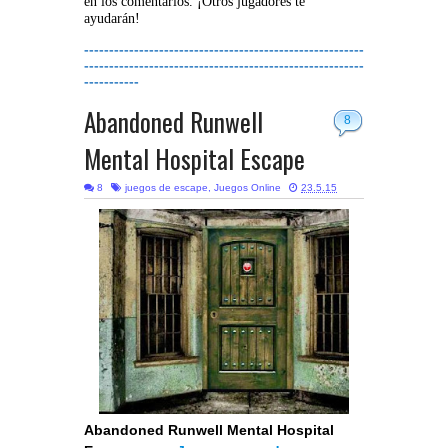
en los comentarios. ¡Otros jugadores te
ayudarán!
--------------------------------------------------------
--------------------------------------------------------
-----------
Abandoned Runwell
8
Mental Hospital Escape
8
juegos de escape
,
Juegos Online
23.5.15
Abandoned Runwell Mental Hospital