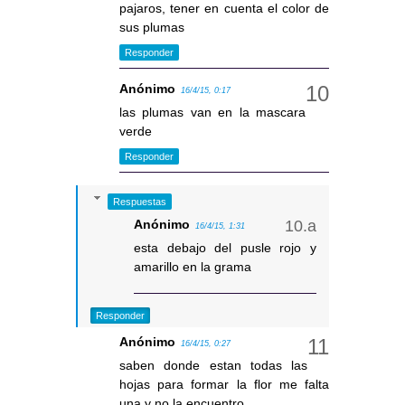
pajaros, tener en cuenta el color de
sus plumas
Responder
Anónimo
16/4/15, 0:17
las plumas van en la mascara
verde
Responder
Respuestas
Anónimo
16/4/15, 1:31
esta debajo del pusle rojo y
amarillo en la grama
Responder
Anónimo
16/4/15, 0:27
saben donde estan todas las
hojas para formar la flor me falta
una y no la encuentro