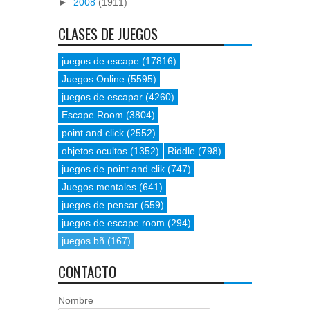
►
2008
(1911)
CLASES DE JUEGOS
juegos de escape
(17816)
Juegos Online
(5595)
juegos de escapar
(4260)
Escape Room
(3804)
point and click
(2552)
objetos ocultos
(1352)
Riddle
(798)
juegos de point and clik
(747)
Juegos mentales
(641)
juegos de pensar
(559)
juegos de escape room
(294)
juegos bñ
(167)
CONTACTO
Nombre