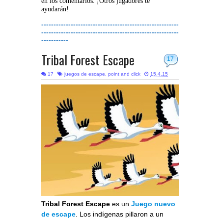
en los comentarios. ¡Otros jugadores te
ayudarán!
--------------------------------------------------------
--------------------------------------------------------
-----------
Tribal Forest Escape
17
17
juegos de escape
,
point and click
15.4.15
Tribal Forest Escape
es un
Juego nuevo
de escape
. Los indígenas pillaron a un