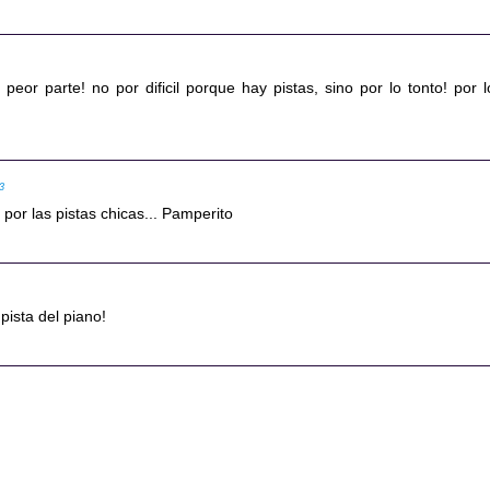
a peor parte! no por dificil porque hay pistas, sino por lo tonto! por l
23
 por las pistas chicas... Pamperito
 pista del piano!