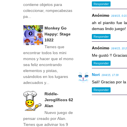
Responder
contiene objetos para
coleccionar, rompecabezas
Anónimo
pa...
16/4/15, 0:21
ah el pianito fue l
Monkey Go
demas lindo juego!
Happy: Stage
Responder
1022
Tienes que
Anónimo
16/4/15, 10:
encontrar todos los mini
Me gustó !! Gracias
monos y hacer que el mono
Responder
sea feliz encontrando
elementos y pistas,
Nori
19/4/15, 17:39
usándolos en los lugares
Salí! Gracias por la
adecuados y...
Responder
Riddle-
Jeroglíficos 62
Alan
Nuevo juego de
pensar creado por Alan.
Tienes que adivinar los 9