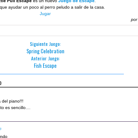
ttle Puli Escape
es un nuevo
Juego de Escape
.
que ayudar un poco al perro peludo a salir de la casa.
Jugar
po
Siguiente Juego:
Spring Celebration
Anterior Juego:
Fish Escape
o
 del piano!!!
o es sencillo....
03
endo