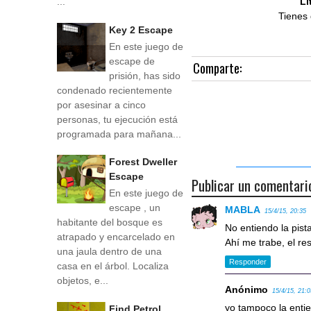
Li
...
Tienes 
Key 2 Escape
En este juego de
escape de
Comparte:
prisión, has sido
condenado recientemente
por asesinar a cinco
personas, tu ejecución está
programada para mañana...
Forest Dweller
Escape
Publicar un comentari
En este juego de
escape , un
MABLA
15/4/15, 20:35
habitante del bosque es
No entiendo la pista
atrapado y encarcelado en
Ahí me trabe, el rest
una jaula dentro de una
Responder
casa en el árbol. Localiza
objetos, e...
Anónimo
15/4/15, 21:
yo tampoco la enti
Find Petrol