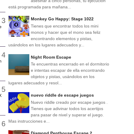
asesinar a cinco personas, tu ejecución
está programada para mañana...
Monkey Go Happy: Stage 1022
Tienes que encontrar todos los mini
e
monos y hacer que el mono sea feliz
encontrando elementos y pistas,
usándolos en los lugares adecuados y...
Night Room Escape
n
Te encuentras encerrado en el dormitorio
e intentas escapar de ella encontrando
objetos y pistas, usándolos en los
lugares adecuados y resol...
nuevo riddle de escape juegos
X
Nuevo riddle creado por escape juegos .
Tienes que adivinar todos los acertijos
para pasar de nivel y superar el juego.
Mas instrucciones e...
Diamond Penthouse Escape 2