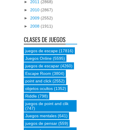
►
2011
(2868)
►
2010
(2867)
►
2009
(2552)
►
2008
(1911)
CLASES DE JUEGOS
juegos de escape
(17816)
Juegos Online
(5595)
juegos de escapar
(4260)
Escape Room
(3804)
point and click
(2552)
objetos ocultos
(1352)
Riddle
(798)
juegos de point and clik
(747)
Juegos mentales
(641)
juegos de pensar
(559)