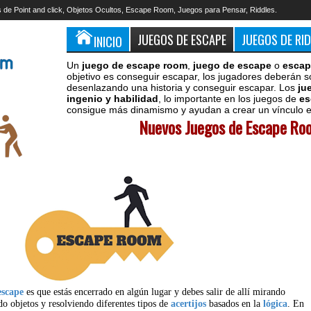
 de Point and click, Objetos Ocultos, Escape Room, Juegos para Pensar, Riddles.
JUEGOS DE ESCAPE
JUEGOS DE RI
INICIO
Un
juego de escape room
,
juego de escape
o
escap
objetivo es conseguir escapar, los jugadores deberán s
desenlazando una historia y conseguir escapar. Los
ju
ingenio y habilidad
, lo importante en los juegos de
es
consigue más dinamismo y ayudan a crear un vínculo en
Nuevos Juegos de Escape Roo
escape
es que estás encerrado en algún lugar y debes salir de allí mirando
do objetos y resolviendo diferentes tipos de
acertijos
basados en la
lógica
. En