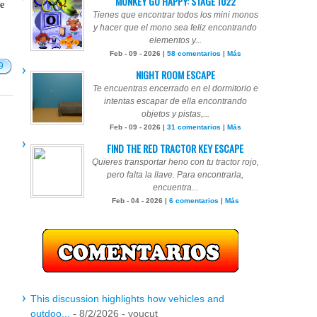
MONKEY GO HAPPY: STAGE 1022
te
Tienes que encontrar todos los mini monos
y hacer que el mono sea feliz encontrando
elementos y...
Feb - 09 - 2026 |
58 comentarios
|
Más
9
NIGHT ROOM ESCAPE
Te encuentras encerrado en el dormitorio e
intentas escapar de ella encontrando
objetos y pistas,...
Feb - 09 - 2026 |
31 comentarios
|
Más
FIND THE RED TRACTOR KEY ESCAPE
Quieres transportar heno con tu tractor rojo,
pero falta la llave. Para encontrarla,
encuentra...
Feb - 04 - 2026 |
6 comentarios
|
Más
This discussion highlights how vehicles and
outdoo...
- 8/2/2026
- youcut