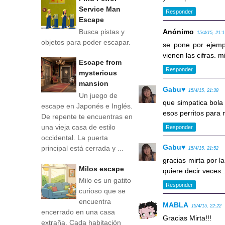
Service Man
Responder
Escape
Busca pistas y
Anónimo
15/4/15, 21:
objetos para poder escapar.
se pone por ejemp
vienen las cifras. m
Escape from
Responder
mysterious
mansion
Gabu♥
15/4/15, 21:38
Un juego de
que simpatica bola
escape en Japonés e Inglés.
esos perritos para n
De repente te encuentras en
una vieja casa de estilo
Responder
occidental. La puerta
Gabu♥
principal está cerrada y ...
15/4/15, 21:52
gracias mirta por l
Milos escape
quiere decir veces.
Milo es un gatito
Responder
curioso que se
encuentra
MABLA
15/4/15, 22:22
encerrado en una casa
Gracias Mirta!!!
extraña. Cada habitación