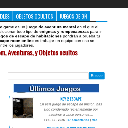
DDLES
OBJETOS OCULTOS
JUEGOS DE BÑ
e game
es un
juego de aventura mental
en el que el
olucionar todo tipo de
enigmas y rompecabezas
para ir
egos de escape de habitaciones
pondrán a prueba tu
cape room online
es trabajar en equipo con eso se
tre los jugadores.
m, Aventuras, y Objetos ocultos
KEY 2 ESCAPE
En este juego de escape de prisión, has
sido condenado recientemente por
asesinar a cinco personas,...
Feb - 12 - 2026 |
17 comentarios
|
Más