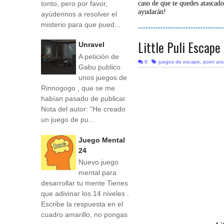
tonto, pero por favor,
caso de que te quedes atascado
ayudarán!
ayúdennos a resolver el
misterio para que pued...
----------------------------------
Little Puli Escape
Unravel
A petición de
9
juegos de escape
,
point and
Gabu publico
unos juegos de
Rinnogogo , que se me
habían pasado de publicar.
Nota del autor: "He creado
un juego de pu...
Juego Mental
24
Nuevo juego
mental para
desarrollar tu mente Tienes
que adivinar los 14 niveles .
Escribe la respuesta en el
cuadro amarillo, no pongas