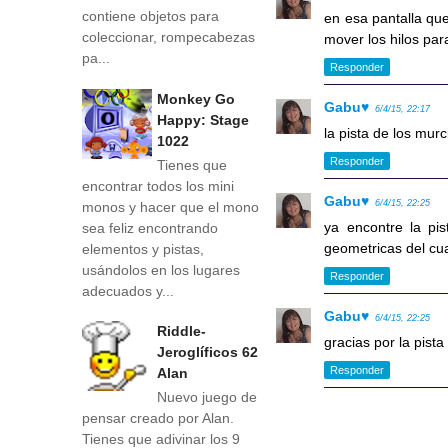
contiene objetos para
en esa pantalla que
coleccionar, rompecabezas
mover los hilos par
pa...
Responder
Monkey Go
Gabu♥
6/4/15, 22:17
Happy: Stage
la pista de los murc
1022
Responder
Tienes que
encontrar todos los mini
Gabu♥
6/4/15, 22:25
monos y hacer que el mono
ya encontre la pi
sea feliz encontrando
geometricas del cu
elementos y pistas,
usándolos en los lugares
Responder
adecuados y...
Gabu♥
6/4/15, 22:25
Riddle-
gracias por la pista 
Jeroglíficos 62
Responder
Alan
Nuevo juego de
pensar creado por Alan.
Tienes que adivinar los 9