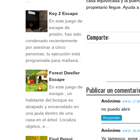
casa equivocada y la puert
...
propietario llegue. Ayuda a 
Key 2 Escape
En este juego de
escape de
prisión, has sido
Comparte:
condenado recientemente
por asesinar a cinco
personas, tu ejecución está
programada para mañana...
Forest Dweller
Escape
En este juego de
Publicar un comentari
escape , un
habitante del bosque es
Anónimo
6/4/15, 17:58
atrapado y encarcelado en
no puedo abrir
una jaula dentro de una
Responder
casa en el árbol. Localiza
objetos, e...
Anónimo
6/4/15, 18:16
Yo tampoco: pone ¿
Find Petrol