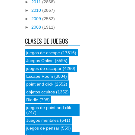
►
2011
(2868)
►
2010
(2867)
►
2009
(2552)
►
2008
(1911)
CLASES DE JUEGOS
juegos de escape
(17816)
Juegos Online
(5595)
juegos de escapar
(4260)
Escape Room
(3804)
point and click
(2552)
objetos ocultos
(1352)
Riddle
(798)
juegos de point and clik
(747)
Juegos mentales
(641)
juegos de pensar
(559)