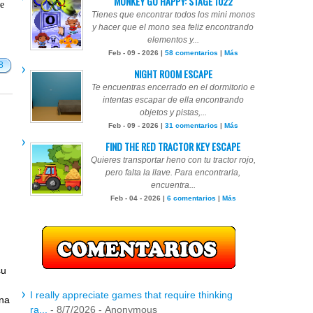
MONKEY GO HAPPY: STAGE 1022
te
Tienes que encontrar todos los mini monos
y hacer que el mono sea feliz encontrando
elementos y...
Feb - 09 - 2026 |
58 comentarios
|
Más
8
NIGHT ROOM ESCAPE
Te encuentras encerrado en el dormitorio e
intentas escapar de ella encontrando
objetos y pistas,...
Feb - 09 - 2026 |
31 comentarios
|
Más
FIND THE RED TRACTOR KEY ESCAPE
Quieres transportar heno con tu tractor rojo,
pero falta la llave. Para encontrarla,
encuentra...
Feb - 04 - 2026 |
6 comentarios
|
Más
su
I really appreciate games that require thinking
una
ra...
- 8/7/2026
- Anonymous