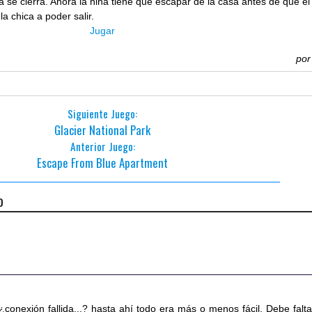
a se cierra. Ahora la niña tiene que escapar de la casa antes de que el
la chica a poder salir.
Jugar
po
Siguiente Juego:
Glacier National Park
Anterior Juego:
Escape From Blue Apartment
o
conexión fallida...? hasta ahí todo era más o menos fácil. Debe falta