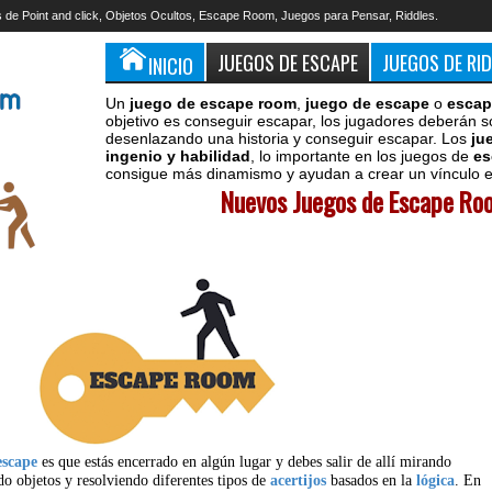
 de Point and click, Objetos Ocultos, Escape Room, Juegos para Pensar, Riddles.
JUEGOS DE ESCAPE
JUEGOS DE RI
INICIO
Un
juego de escape room
,
juego de escape
o
escap
objetivo es conseguir escapar, los jugadores deberán s
desenlazando una historia y conseguir escapar. Los
ju
ingenio y habilidad
, lo importante en los juegos de
es
consigue más dinamismo y ayudan a crear un vínculo en
Nuevos Juegos de Escape Roo
escape
es que estás encerrado en algún lugar y debes salir de allí mirando
do objetos y resolviendo diferentes tipos de
acertijos
basados en la
lógica
. En