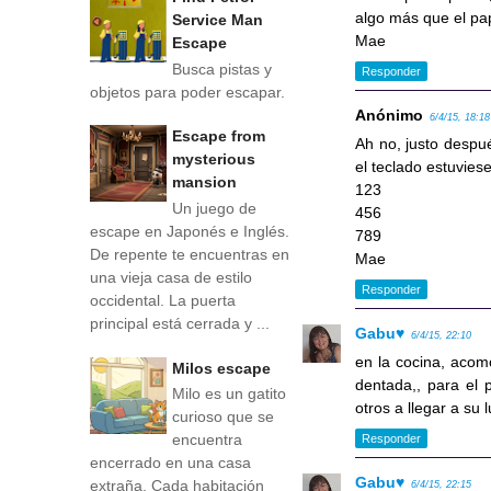
algo más que el pap
Service Man
Mae
Escape
Busca pistas y
Responder
objetos para poder escapar.
Anónimo
6/4/15, 18:18
Escape from
Ah no, justo despué
mysterious
el teclado estuviese
mansion
123
Un juego de
456
escape en Japonés e Inglés.
789
De repente te encuentras en
Mae
una vieja casa de estilo
Responder
occidental. La puerta
principal está cerrada y ...
Gabu♥
6/4/15, 22:10
en la cocina, acom
Milos escape
dentada,, para el 
Milo es un gatito
otros a llegar a su l
curioso que se
encuentra
Responder
encerrado en una casa
Gabu♥
extraña. Cada habitación
6/4/15, 22:15