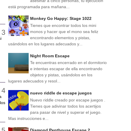
asesinar a cinco personas, tu ejecución
está programada para mañana...
Monkey Go Happy: Stage 1022
Tienes que encontrar todos los mini
monos y hacer que el mono sea feliz
encontrando elementos y pistas,
i
usándolos en los lugares adecuados y...
Night Room Escape
Te encuentras encerrado en el dormitorio
e intentas escapar de ella encontrando
objetos y pistas, usándolos en los
lugares adecuados y resol...
nuevo riddle de escape juegos
a
Nuevo riddle creado por escape juegos .
los
Tienes que adivinar todos los acertijos
para pasar de nivel y superar el juego.
Mas instrucciones e...
Diamond Penthouse Escape 2