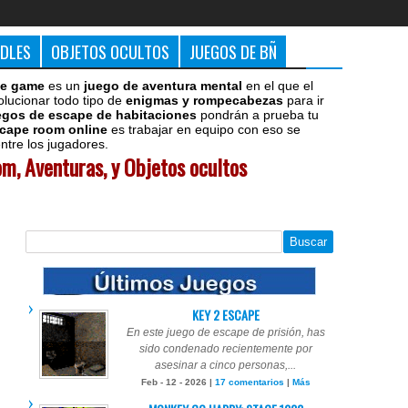
DDLES
OBJETOS OCULTOS
JUEGOS DE BÑ
e game
es un
juego de aventura mental
en el que el
olucionar todo tipo de
enigmas y rompecabezas
para ir
egos de escape de habitaciones
pondrán a prueba tu
cape room online
es trabajar en equipo con eso se
tre los jugadores.
m, Aventuras, y Objetos ocultos
KEY 2 ESCAPE
En este juego de escape de prisión, has
sido condenado recientemente por
asesinar a cinco personas,...
Feb - 12 - 2026 |
17 comentarios
|
Más