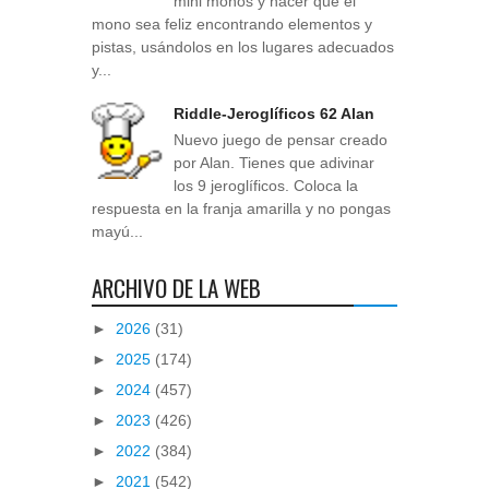
mini monos y hacer que el
mono sea feliz encontrando elementos y
pistas, usándolos en los lugares adecuados
y...
Riddle-Jeroglíficos 62 Alan
Nuevo juego de pensar creado
por Alan. Tienes que adivinar
los 9 jeroglíficos. Coloca la
respuesta en la franja amarilla y no pongas
mayú...
ARCHIVO DE LA WEB
►
2026
(31)
►
2025
(174)
►
2024
(457)
►
2023
(426)
►
2022
(384)
►
2021
(542)