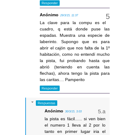
Responder
Anónimo
29/3/15, 11:37
La clave para la compu es el
cuadro, q está donde puse las
espadas. Muestra una especie de
laberinto. Supongo que es para
abrir el cajón que nos falta de la 1º
habitación, como no entendí mucho
la pista, fui probando hasta que
abrió (teniendo en cuenta las
flechas), ahora tengo la pista para
las caritas.... Pamperito
Responder
Respuestas
Anónimo
30/3/15, 3:03
la pista es fácil...... si ven bien
el numero 1 lleva al 2 por lo
tanto en primer lugar iria el