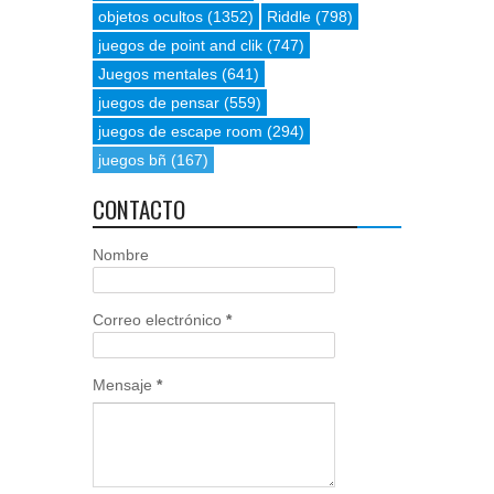
objetos ocultos
(1352)
Riddle
(798)
juegos de point and clik
(747)
Juegos mentales
(641)
juegos de pensar
(559)
juegos de escape room
(294)
juegos bñ
(167)
CONTACTO
Nombre
Correo electrónico
*
Mensaje
*