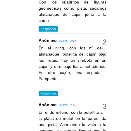
Con los cuadritos de figuras
geométricas como pista, sacamos
almanaque del cajón junto a la
cama.
Responder
Anónimo
29/3/15, 11:19
En el living, con los nº del
almanaque, botellita del cajón bajo
las frutas. Hay un símbolo en un
cajón y otro bajo los almohadones.
En otro cajón, una espada.....
Pamperito
Responder
Anónimo
29/3/15, 11:25
En el dormitorio, con la botelllita a
la placa de metal en la pared, da
una pista. Acercando la vista a la
ventana, se puede limpiar con la