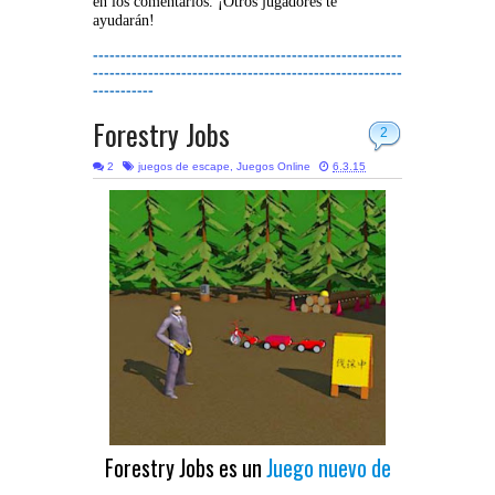
en los comentarios. ¡Otros jugadores te
ayudarán!
--------------------------------------------------------
--------------------------------------------------------
-----------
Forestry Jobs
2
2
juegos de escape
,
Juegos Online
6.3.15
Forestry Jobs es un
Juego nuevo de