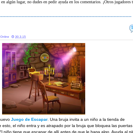
 en algún lugar, no dudes en pedir ayuda en los comentarios. ¡Otros jugadores 
-----------------------------------------------------------------------------------------
 Online
30.3.15
nuevo
Juego de Escapar
. Una bruja invita a un niño a la tienda de
 esto, el niño entra y es atrapado por la bruja que bloquea las puertas
l niño tiene que escapar de allí antes de que le haga algo. Ayuda al n