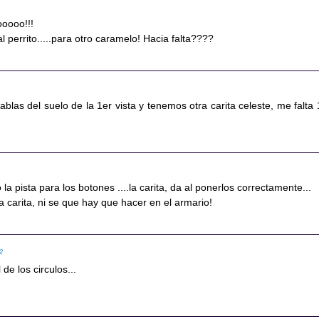
oooo!!!
l perrito.....para otro caramelo! Hacia falta????
tablas del suelo de la 1er vista y tenemos otra carita celeste, me falta 
 la pista para los botones ....la carita, da al ponerlos correctamente...
a carita, ni se que hay que hacer en el armario!
02
de los circulos...