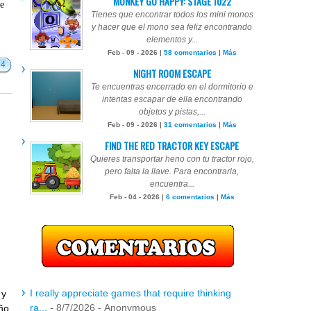
MONKEY GO HAPPY: STAGE 1022
te
Tienes que encontrar todos los mini monos
y hacer que el mono sea feliz encontrando
elementos y...
Feb - 09 - 2026 |
58 comentarios
|
Más
14
NIGHT ROOM ESCAPE
Te encuentras encerrado en el dormitorio e
intentas escapar de ella encontrando
objetos y pistas,...
Feb - 09 - 2026 |
31 comentarios
|
Más
FIND THE RED TRACTOR KEY ESCAPE
Quieres transportar heno con tu tractor rojo,
pero falta la llave. Para encontrarla,
encuentra...
Feb - 04 - 2026 |
6 comentarios
|
Más
I really appreciate games that require thinking
 y
ra...
- 8/7/2026
- Anonymous
iño