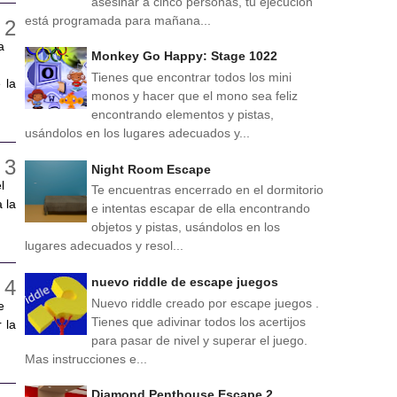
asesinar a cinco personas, tu ejecución
está programada para mañana...
a
Monkey Go Happy: Stage 1022
Tienes que encontrar todos los mini
 la
monos y hacer que el mono sea feliz
encontrando elementos y pistas,
usándolos en los lugares adecuados y...
Night Room Escape
l
Te encuentras encerrado en el dormitorio
 la
e intentas escapar de ella encontrando
objetos y pistas, usándolos en los
lugares adecuados y resol...
nuevo riddle de escape juegos
Nuevo riddle creado por escape juegos .
e
Tienes que adivinar todos los acertijos
 la
para pasar de nivel y superar el juego.
Mas instrucciones e...
Diamond Penthouse Escape 2