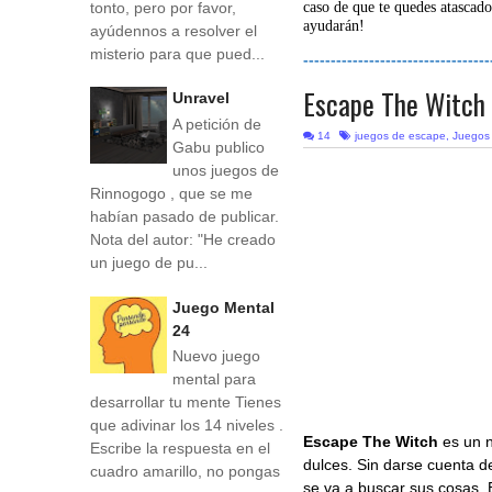
tonto, pero por favor,
caso de que te quedes atascado
ayudarán!
ayúdennos a resolver el
misterio para que pued...
----------------------------------
Escape The Witch
Unravel
A petición de
14
juegos de escape
,
Juegos
Gabu publico
unos juegos de
Rinnogogo , que se me
habían pasado de publicar.
Nota del autor: "He creado
un juego de pu...
Juego Mental
24
Nuevo juego
mental para
desarrollar tu mente Tienes
que adivinar los 14 niveles .
Escape The Witch
es un 
Escribe la respuesta en el
dulces. Sin darse cuenta de
cuadro amarillo, no pongas
se va a buscar sus cosas. E