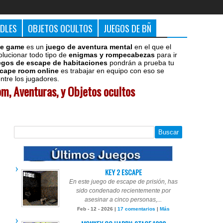
DDLES
OBJETOS OCULTOS
JUEGOS DE BÑ
e game
es un
juego de aventura mental
en el que el
olucionar todo tipo de
enigmas y rompecabezas
para ir
egos de escape de habitaciones
pondrán a prueba tu
cape room online
es trabajar en equipo con eso se
tre los jugadores.
m, Aventuras, y Objetos ocultos
KEY 2 ESCAPE
En este juego de escape de prisión, has
sido condenado recientemente por
asesinar a cinco personas,...
Feb - 12 - 2026 |
17 comentarios
|
Más