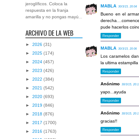
jeroglíficos. Coloca la
MABLA
30/3/15, 20:04
respuesta en la franja
Bueno en el armari
amarilla y no pongas mayú...
derecha....comence 
pude hacerlos coinc
ARCHIVO DE LA WEB
Responder
►
2026
(31)
MABLA
30/3/15, 20:06
►
2025
(174)
Los caramelos dan e
►
2024
(457)
la ultima estampill
►
2023
(426)
Responder
►
2022
(384)
Anónimo
30/3/15, 20:
►
2021
(542)
yapo...ayuda
►
2020
(693)
Responder
►
2019
(846)
Anónimo
►
2018
(876)
30/3/15, 20:
gracias!!
►
2017
(1700)
Responder
►
2016
(1763)