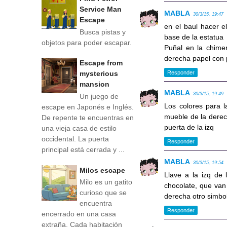
Service Man
MABLA
30/3/15, 19:47
Escape
en el baul hacer e
Busca pistas y
base de la estatua
objetos para poder escapar.
Puñal en la chimen
derecha papel con 
Escape from
Responder
mysterious
mansion
MABLA
30/3/15, 19:49
Un juego de
Los colores para la
escape en Japonés e Inglés.
mueble de la derech
De repente te encuentras en
puerta de la izq
una vieja casa de estilo
occidental. La puerta
Responder
principal está cerrada y ...
MABLA
30/3/15, 19:54
Milos escape
Llave a la izq de 
Milo es un gatito
chocolate, que van e
curioso que se
derecha otro simbol
encuentra
Responder
encerrado en una casa
extraña. Cada habitación