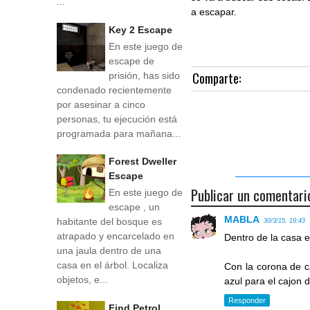
...
a escapar.
Key 2 Escape
En este juego de
escape de
Comparte:
prisión, has sido
condenado recientemente
por asesinar a cinco
personas, tu ejecución está
programada para mañana...
Forest Dweller
Escape
Publicar un comentari
En este juego de
escape , un
MABLA
habitante del bosque es
30/3/15, 19:43
atrapado y encarcelado en
Dentro de la casa 
una jaula dentro de una
casa en el árbol. Localiza
Con la corona de c
objetos, e...
azul para el cajon 
Responder
Find Petrol