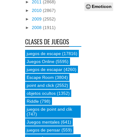
►
2011
(2868)
Emoticon
►
2010
(2867)
►
2009
(2552)
►
2008
(1911)
CLASES DE JUEGOS
juegos de escape
(17816)
Juegos Online
(5595)
juegos de escapar
(4260)
Escape Room
(3804)
point and click
(2552)
objetos ocultos
(1352)
Riddle
(798)
juegos de point and clik
(747)
Juegos mentales
(641)
juegos de pensar
(559)