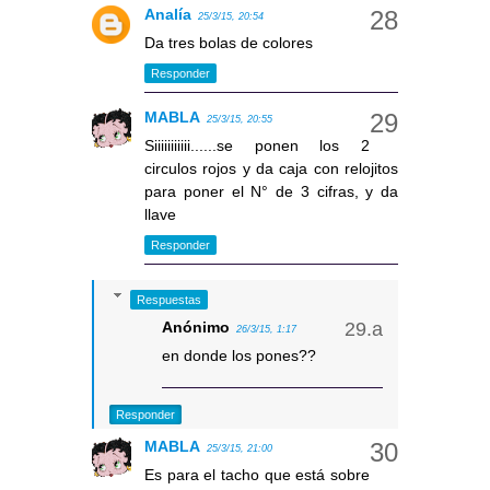
Analía
25/3/15, 20:54
Da tres bolas de colores
Responder
MABLA
25/3/15, 20:55
Siiiiiiiiiii......se ponen los 2
circulos rojos y da caja con relojitos
para poner el N° de 3 cifras, y da
llave
Responder
Respuestas
Anónimo
26/3/15, 1:17
en donde los pones??
Responder
MABLA
25/3/15, 21:00
Es para el tacho que está sobre