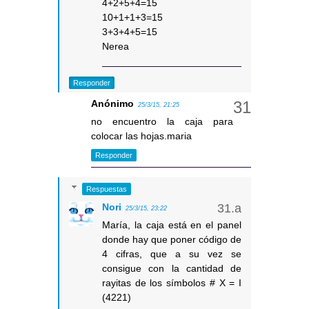
4+2+5+4=15
10+1+1+3=15
3+3+4+5=15
Nerea
Responder
Anónimo
25/3/15, 21:25
no encuentro la caja para
colocar las hojas.maria
Responder
Respuestas
Nori
25/3/15, 23:22
María, la caja está en el panel
donde hay que poner código de
4 cifras, que a su vez se
consigue con la cantidad de
rayitas de los símbolos # X = I
(4221)