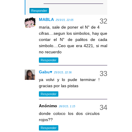
Responder
MABLA
25/3/15, 22:05
maria, sale de poner el N° de 4
cifras....segun los simbolos, hay que
contar el N° de palitos de cada
simbolo....Ceo que era 4221, si mal
no recuerdo
Responder
Gabu♥
25/3/15, 22:36
ya volvi y lo pude terminar !
gracias por las pistas
Responder
Anónimo
26/3/15, 1:15
donde coloco los dos circulos
rojos??
Responder