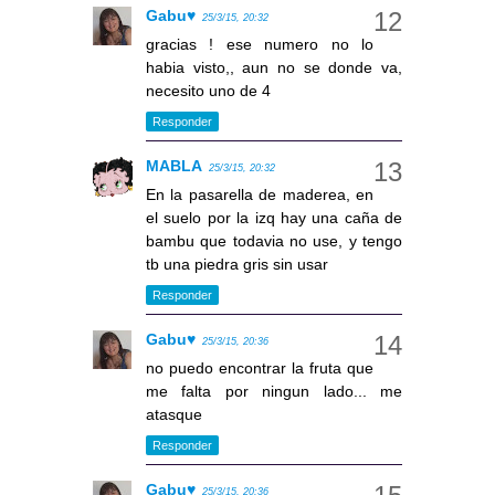
Gabu♥
25/3/15, 20:32
gracias ! ese numero no lo
habia visto,, aun no se donde va,
necesito uno de 4
Responder
MABLA
25/3/15, 20:32
En la pasarella de maderea, en
el suelo por la izq hay una caña de
bambu que todavia no use, y tengo
tb una piedra gris sin usar
Responder
Gabu♥
25/3/15, 20:36
no puedo encontrar la fruta que
me falta por ningun lado... me
atasque
Responder
Gabu♥
25/3/15, 20:36