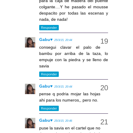
para la caja de madera del puente
colgante....Y he pasado el mousse
despacito por todas las escenas y
nada, de nada!
Responder
Gabu♥
25/3/15, 20:44
consegui clavar el palo de
bambu por arriba de la taza, lo
empuje con la piedra y se lleno de
savia
Responder
Gabu♥
25/3/15, 20:44
pense q podria mojar las hojas
ahi para los numeros,, pero no.
Responder
Gabu♥
25/3/15, 20:46
puse la savia en el cartel que no