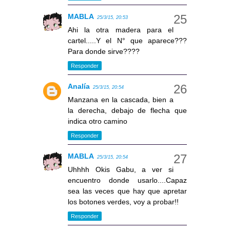
MABLA
25/3/15, 20:53
Ahi la otra madera para el
cartel.....Y el N° que aparece???
Para donde sirve????
Responder
Analía
25/3/15, 20:54
Manzana en la cascada, bien a
la derecha, debajo de flecha que
indica otro camino
Responder
MABLA
25/3/15, 20:54
Uhhhh Okis Gabu, a ver si
encuentro donde usarlo....Capaz
sea las veces que hay que apretar
los botones verdes, voy a probar!!
Responder