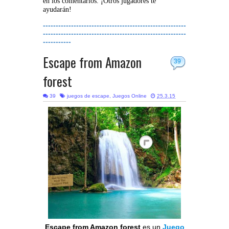
en los comentarios. ¡Otros jugadores te
ayudarán!
--------------------------------------------------------
--------------------------------------------------------
-----------
Escape from Amazon
39
forest
39
juegos de escape
,
Juegos Online
25.3.15
Escape from Amazon forest
es un
Juego