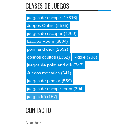
CLASES DE JUEGOS
juegos de escape
(17816)
Juegos Online
(5595)
juegos de escapar
(4260)
Escape Room
(3804)
point and click
(2552)
objetos ocultos
(1352)
Riddle
(798)
juegos de point and clik
(747)
Juegos mentales
(641)
juegos de pensar
(559)
juegos de escape room
(294)
juegos bñ
(167)
CONTACTO
Nombre