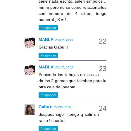
tiene nada escrito, salen simbolos ,,
mmm pero no se como relacionarlos
con numero de 4 cifras, tengo
numeral , X = 1
Responder
MABLA
25/3/15, 20:49
Gracias Gabu!!!
Responder
MABLA
25/3/15, 20:52
Poniendo las 4 hojas en la caja
da las 2 gemas que faltaban para la
otra caja del puente!
Responder
Gabu♥
25/3/15, 20:52
despues sigo ! tengo q salir un
ratito ! suerte !
Responder