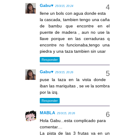
Gabu♥
25/3/15, 20:24
llene un bols con agua donde esta
la cascada, tambien tengo una caña
de bambu que encontre en el
puente de madera , aun no use la
llave porque en las cerraduras q
encontre no funcionaba,tengo una
piedra y una taza tambien sin usar
Responder
Gabu♥
25/3/15, 20:26
puse la taza en la vista donde
iban las mariquitas , se ve la sombra
por la izq.
Responder
MABLA
25/3/15, 20:26
Hola Gabu...esta complicado para
comentar....
La pista de las 3 frutas va en un