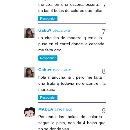
tronco....en una escena oscura... y
da las 3 bolas de colores que faltan
Responder
Gabu♥
25/3/15, 20:28
un circulito de madera q tenia lo
puse en el cartel donde la cascada,
me falta otro
Responder
Gabu♥
25/3/15, 20:29
hola manucha, si , pero me falta
una fruta q todavia no encontre,, la
manzana
Responder
MABLA
25/3/15, 20:29
Poniendo las bolas de colores
segun la pista, nos da 4 hojas que
no se donde van...