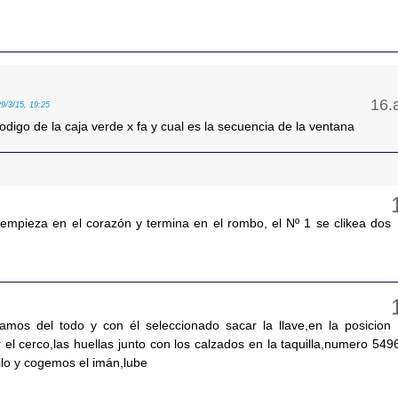
29/3/15, 19:25
codigo de la caja verde x fa y cual es la secuencia de la ventana
 empieza en el corazón y termina en el rombo, el Nº 1 se clikea dos
gamos del todo y con él seleccionado sacar la llave,en la posicion
l cerco,las huellas junto con los calzados en la taquilla,numero 5496
hilo y cogemos el imán,lube