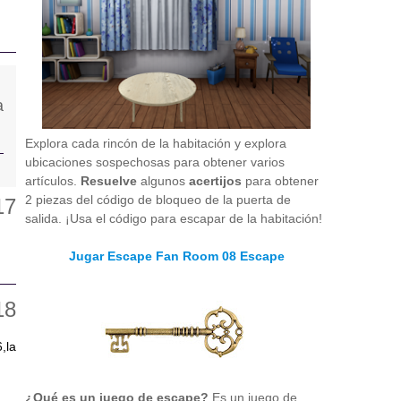
Explora cada rincón de la habitación y explora
ubicaciones sospechosas para obtener varios
artículos.
Resuelve
algunos
acertijos
para obtener
2 piezas del código de bloqueo de la puerta de
salida. ¡Usa el código para escapar de la habitación!
Jugar Escape Fan Room 08 Escape
,la
¿Qué es un juego de escape?
Es un juego de