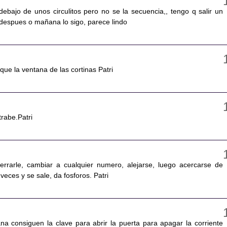
debajo de unos circulitos pero no se la secuencia,, tengo q salir un
 ! despues o mañana lo sigo, parece lindo
que la ventana de las cortinas Patri
rabe.Patri
errarle, cambiar a cualquier numero, alejarse, luego acercarse de
veces y se sale, da fosforos. Patri
na consiguen la clave para abrir la puerta para apagar la corriente