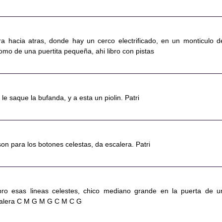
era hacia atras, donde hay un cerco electrificado, en un monticulo d
omo de una puertita pequeña, ahi libro con pistas
le saque la bufanda, y a esta un piolin. Patri
 son para los botones celestas, da escalera. Patri
libro esas lineas celestes, chico mediano grande en la puerta de u
calera C M G M G C M C G