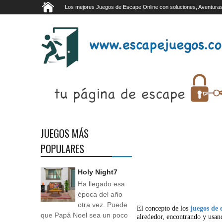
Los mejores Juegos de Escape Online con soluciones, Aventuras
JUEGOS MÁS
POPULARES
Holy Night7
Ha llegado esa
época del año
otra vez. Puede
El concepto de los
juegos de 
que Papá Noel sea un poco
alrededor, encontrando y usan