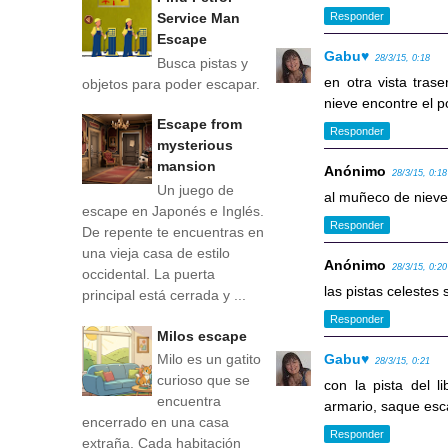
Service Man
Responder
Escape
Gabu♥
28/3/15, 0:18
Busca pistas y
en otra vista tras
objetos para poder escapar.
nieve encontre el p
Escape from
Responder
mysterious
mansion
Anónimo
28/3/15, 0:18
Un juego de
al muñeco de nieve 
escape en Japonés e Inglés.
Responder
De repente te encuentras en
una vieja casa de estilo
Anónimo
28/3/15, 0:20
occidental. La puerta
las pistas celestes
principal está cerrada y ...
Responder
Milos escape
Gabu♥
Milo es un gatito
28/3/15, 0:21
curioso que se
con la pista del 
encuentra
armario, saque es
encerrado en una casa
Responder
extraña. Cada habitación