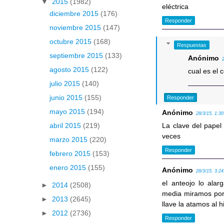
▼
2015
(1982)
eléctrica
diciembre 2015
(176)
Responder
noviembre 2015
(147)
octubre 2015
(168)
Respuestas
septiembre 2015
(133)
Anónimo
agosto 2015
(122)
cual es el 
julio 2015
(140)
junio 2015
(155)
Responder
mayo 2015
(194)
Anónimo
28/3/15, 1:30
La clave del papel
abril 2015
(219)
veces
marzo 2015
(220)
Responder
febrero 2015
(153)
enero 2015
(155)
Anónimo
28/3/15, 3:24
el anteojo lo alar
►
2014
(2508)
media miramos por e
►
2013
(2645)
llave la atamos al 
►
2012
(2736)
Responder