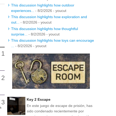
This discussion highlights how outdoor
experiences...
- 8/2/2026
- youcut
This discussion highlights how exploration and
out...
- 8/2/2026
- youcut
This discussion highlights how thoughtful
surprise...
- 8/2/2026
- youcut
This discussion highlights how toys can encourage
...
- 8/2/2026
- youcut
Key 2 Escape
En este juego de escape de prisión, has
n
sido condenado recientemente por