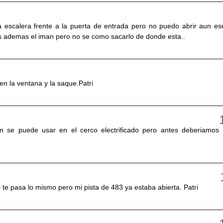
la escalera frente a la puerta de entrada pero no puedo abrir aun es
s ademas el iman pero no se como sacarlo de donde esta..
 en la ventana y la saque.Patri
en se puede usar en el cerco electrificado pero antes deberiamos
 te pasa lo mismo pero mi pista de 483 ya estaba abierta. Patri