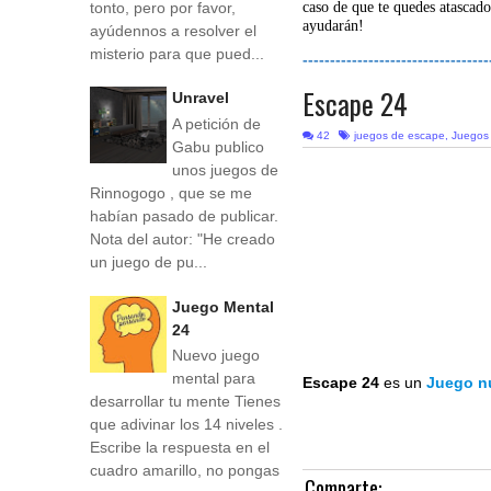
tonto, pero por favor,
caso de que te quedes atascado
ayudarán!
ayúdennos a resolver el
misterio para que pued...
----------------------------------
Escape 24
Unravel
A petición de
42
juegos de escape
,
Juegos
Gabu publico
unos juegos de
Rinnogogo , que se me
habían pasado de publicar.
Nota del autor: "He creado
un juego de pu...
Juego Mental
24
Nuevo juego
mental para
Escape 24
es un
Juego n
desarrollar tu mente Tienes
que adivinar los 14 niveles .
Escribe la respuesta en el
cuadro amarillo, no pongas
Comparte: