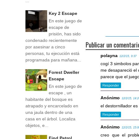
...
Key 2 Escape
En este juego de
escape de
prisión, has sido
condenado recientemente
Publicar un comentari
por asesinar a cinco
personas, tu ejecución está
polayna
12/2/15, 9:37
programada para mañana...
cogí 3 simbolos par
me desapareció el 
Forest Dweller
parece que el juego
Escape
Responder
En este juego de
escape , un
Anónimo
12/2/15, 14:
habitante del bosque es
el destornillador es
atrapado y encarcelado en
una jaula dentro de una
Responder
casa en el árbol. Localiza
objetos, e...
Anónimo
12/2/15, 15:
creo que el prob
Find Petrol