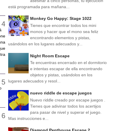
asesinar a cinco personas, tu ejecución
está programada para mañana...
Monkey Go Happy: Stage 1022
Tienes que encontrar todos los mini
á
monos y hacer que el mono sea feliz
one
encontrando elementos y pistas,
una
usándolos en los lugares adecuados y...
que
tra
Night Room Escape
Te encuentras encerrado en el dormitorio
e intentas escapar de ella encontrando
objetos y pistas, usándolos en los
lugares adecuados y resol...
o
nuevo riddle de escape juegos
Nuevo riddle creado por escape juegos .
Tienes que adivinar todos los acertijos
para pasar de nivel y superar el juego.
Mas instrucciones e...
Diamond Penthouse Escape 2