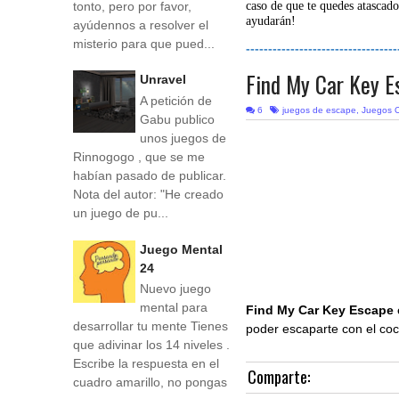
tonto, pero por favor,
caso de que te quedes atascado
ayudarán!
ayúdennos a resolver el
misterio para que pued...
----------------------------------
Find My Car Key E
Unravel
A petición de
6
juegos de escape
,
Juegos O
Gabu publico
unos juegos de
Rinnogogo , que se me
habían pasado de publicar.
Nota del autor: "He creado
un juego de pu...
Juego Mental
24
Nuevo juego
mental para
Find My Car Key Escape
desarrollar tu mente Tienes
poder escaparte con el co
que adivinar los 14 niveles .
Escribe la respuesta en el
Comparte:
cuadro amarillo, no pongas