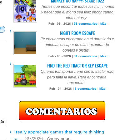
MONKEY GO HAPPY: STAGE 1022
te
Tienes que encontrar todos los mini monos
y hacer que el mono sea feliz encontrando
elementos y...
Feb - 09 - 2026 |
58 comentarios
|
Más
6
NIGHT ROOM ESCAPE
Te encuentras encerrado en el dormitorio e
intentas escapar de ella encontrando
objetos y pistas,...
Feb - 09 - 2026 |
31 comentarios
|
Más
FIND THE RED TRACTOR KEY ESCAPE
Quieres transportar heno con tu tractor rojo,
pero falta la llave. Para encontrarla,
encuentra...
Feb - 04 - 2026 |
6 comentarios
|
Más
r
bñ
I really appreciate games that require thinking
ra...
- 8/7/2026
- Anonymous