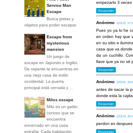
empezarlo 3 veces l
Service Man
Responder
Escape
Busca pistas y
Anónimo
12/2/15, 17:
objetos para poder escapar.
Pues yo ya lo he c
en orden hay que vo
Escape from
en su sitio e ilumi
mysterious
casa que va donde 
mansion
da un cuchillo. Con
Un juego de
llave que ya no sé 
escape en Japonés e Inglés.
De repente te encuentras en
Responder
una vieja casa de estilo
occidental. La puerta
Anónimo
12/2/15, 18:
principal está cerrada y ...
antes de sacar la pa
donde esta la cajita
Milos escape
Responder
Milo es un gatito
curioso que se
Anónimo
12/2/15, 18:
encuentra
perdon es despues d
encerrado en una casa
extraña. Cada habitación
Responder