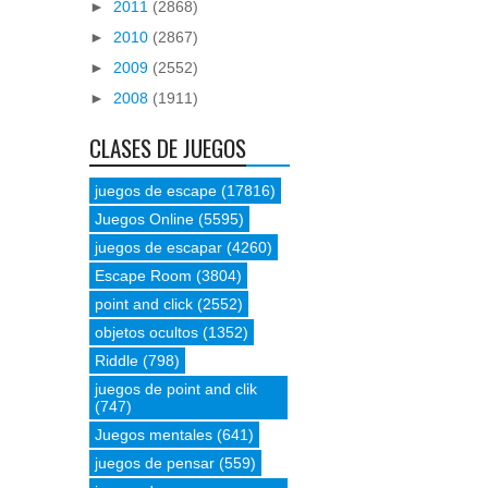
►
2011
(2868)
►
2010
(2867)
►
2009
(2552)
►
2008
(1911)
CLASES DE JUEGOS
juegos de escape
(17816)
Juegos Online
(5595)
juegos de escapar
(4260)
Escape Room
(3804)
point and click
(2552)
objetos ocultos
(1352)
Riddle
(798)
juegos de point and clik
(747)
Juegos mentales
(641)
juegos de pensar
(559)