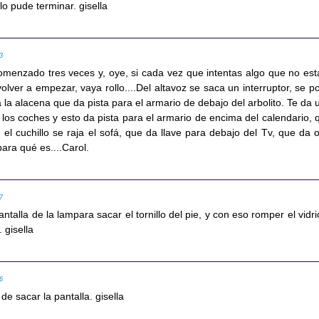
o pude terminar. gisella
33
omenzado tres veces y, oye, si cada vez que intentas algo que no est
lver a empezar, vaya rollo....Del altavoz se saca un interruptor, se p
na la alacena que da pista para el armario de debajo del arbolito. Te da 
los coches y esto da pista para el armario de encima del calendario, 
 el cuchillo se raja el sofá, que da llave para debajo del Tv, que da o
para qué es....Carol.
07
ntalla de la lampara sacar el tornillo del pie, y con eso romper el vidri
. gisella
16
e sacar la pantalla. gisella