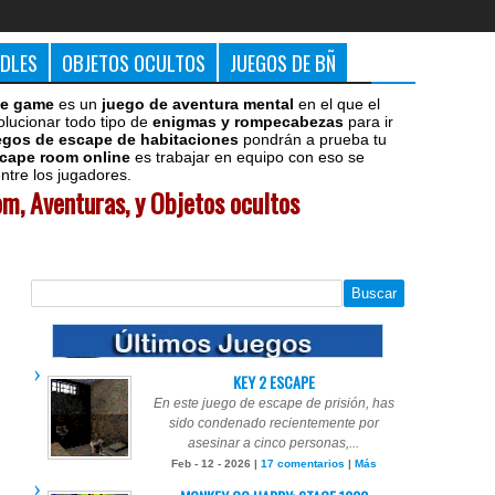
DDLES
OBJETOS OCULTOS
JUEGOS DE BÑ
e game
es un
juego de aventura mental
en el que el
olucionar todo tipo de
enigmas y rompecabezas
para ir
egos de escape de habitaciones
pondrán a prueba tu
cape room online
es trabajar en equipo con eso se
tre los jugadores.
m, Aventuras, y Objetos ocultos
KEY 2 ESCAPE
En este juego de escape de prisión, has
sido condenado recientemente por
asesinar a cinco personas,...
Feb - 12 - 2026 |
17 comentarios
|
Más