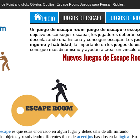
 de Point and click, Objetos Ocultos, Escape Room, Juegos para Pensar, Riddles.
JUEGOS DE ESCAPE
JUEGOS DE RI
INICIO
Un
juego de escape room
,
juego de escape
o
escap
objetivo es conseguir escapar, los jugadores deberán s
desenlazando una historia y conseguir escapar. Los
ju
ingenio y habilidad
, lo importante en los juegos de
es
consigue más dinamismo y ayudan a crear un vínculo en
Nuevos Juegos de Escape Roo
escape
es que estás encerrado en algún lugar y debes salir de allí mirando
do objetos y resolviendo diferentes tipos de
acertijos
basados en la
lógica
. En