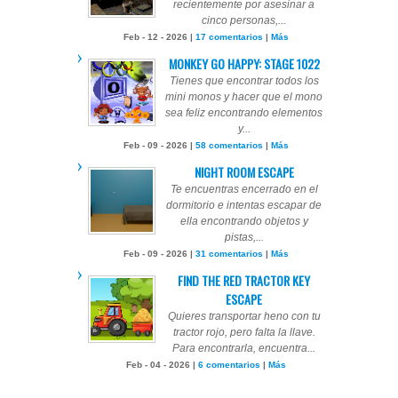
recientemente por asesinar a
cinco personas,...
Feb - 12 - 2026 |
17 comentarios
|
Más
MONKEY GO HAPPY: STAGE 1022
Tienes que encontrar todos los
mini monos y hacer que el mono
sea feliz encontrando elementos
y...
Feb - 09 - 2026 |
58 comentarios
|
Más
NIGHT ROOM ESCAPE
Te encuentras encerrado en el
dormitorio e intentas escapar de
ella encontrando objetos y
pistas,...
Feb - 09 - 2026 |
31 comentarios
|
Más
FIND THE RED TRACTOR KEY
ESCAPE
Quieres transportar heno con tu
tractor rojo, pero falta la llave.
Para encontrarla, encuentra...
Feb - 04 - 2026 |
6 comentarios
|
Más