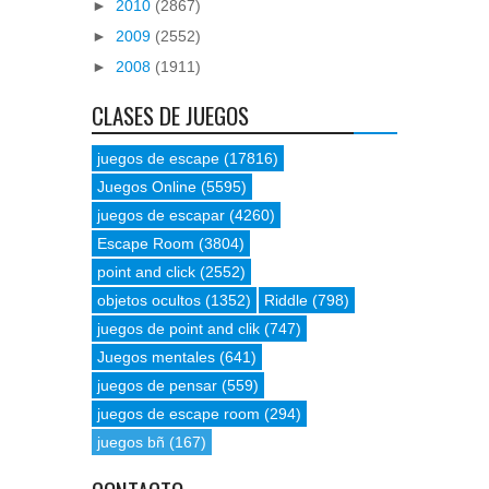
►
2010
(2867)
►
2009
(2552)
►
2008
(1911)
CLASES DE JUEGOS
juegos de escape
(17816)
Juegos Online
(5595)
juegos de escapar
(4260)
Escape Room
(3804)
point and click
(2552)
objetos ocultos
(1352)
Riddle
(798)
juegos de point and clik
(747)
Juegos mentales
(641)
juegos de pensar
(559)
juegos de escape room
(294)
juegos bñ
(167)