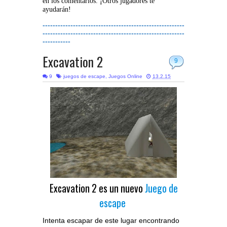
en los comentarios. ¡Otros jugadores te
ayudarán!
--------------------------------------------------------
--------------------------------------------------------
-----------
Excavation 2
9
9
juegos de escape
,
Juegos Online
13.2.15
Excavation 2 es un nuevo
Juego de
escape
Intenta escapar de este lugar encontrando