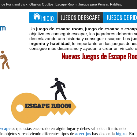
 de Point and click, Objetos Ocultos, Escape Room, Juegos para Pensar, Riddles.
JUEGOS DE ESCAPE
JUEGOS DE RI
INICIO
Un
juego de escape room
,
juego de escape
o
escap
objetivo es conseguir escapar, los jugadores deberán s
desenlazando una historia y conseguir escapar. Los
ju
ingenio y habilidad
, lo importante en los juegos de
es
consigue más dinamismo y ayudan a crear un vínculo en
Nuevos Juegos de Escape Roo
escape
es que estás encerrado en algún lugar y debes salir de allí mirando
do objetos y resolviendo diferentes tipos de
acertijos
basados en la
lógica
. En