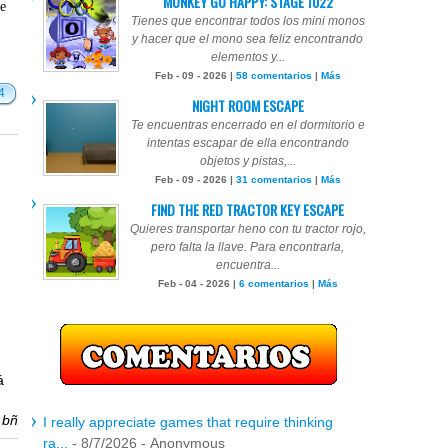
MONKEY GO HAPPY: STAGE 1022
te
Tienes que encontrar todos los mini monos
y hacer que el mono sea feliz encontrando
elementos y...
Feb - 09 - 2026 |
58 comentarios
|
Más
4
NIGHT ROOM ESCAPE
Te encuentras encerrado en el dormitorio e
intentas escapar de ella encontrando
objetos y pistas,...
Feb - 09 - 2026 |
31 comentarios
|
Más
FIND THE RED TRACTOR KEY ESCAPE
Quieres transportar heno con tu tractor rojo,
pero falta la llave. Para encontrarla,
encuentra...
Feb - 04 - 2026 |
6 comentarios
|
Más
á
r
bñ
I really appreciate games that require thinking
ra...
- 8/7/2026
- Anonymous