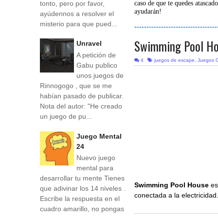
tonto, pero por favor,
caso de que te quedes atascado
ayudarán!
ayúdennos a resolver el
misterio para que pued...
----------------------------------
Swimming Pool H
Unravel
A petición de
4
juegos de escape
,
Juegos O
Gabu publico
unos juegos de
Rinnogogo , que se me
habían pasado de publicar.
Nota del autor: "He creado
un juego de pu...
Juego Mental
24
Nuevo juego
mental para
desarrollar tu mente Tienes
Swimming Pool House
es
que adivinar los 14 niveles .
conectada a la electricidad
Escribe la respuesta en el
cuadro amarillo, no pongas