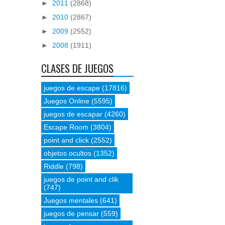
►
2011
(2868)
►
2010
(2867)
►
2009
(2552)
►
2008
(1911)
CLASES DE JUEGOS
juegos de escape
(17816)
Juegos Online
(5595)
juegos de escapar
(4260)
Escape Room
(3804)
point and click
(2552)
objetos ocultos
(1352)
Riddle
(798)
juegos de point and clik
(747)
Juegos mentales
(641)
juegos de pensar
(559)