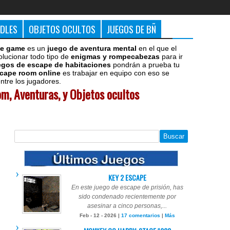
DDLES
OBJETOS OCULTOS
JUEGOS DE BÑ
e game
es un
juego de aventura mental
en el que el
olucionar todo tipo de
enigmas y rompecabezas
para ir
egos de escape de habitaciones
pondrán a prueba tu
cape room online
es trabajar en equipo con eso se
tre los jugadores.
m, Aventuras, y Objetos ocultos
KEY 2 ESCAPE
En este juego de escape de prisión, has
sido condenado recientemente por
asesinar a cinco personas,...
Feb - 12 - 2026 |
17 comentarios
|
Más