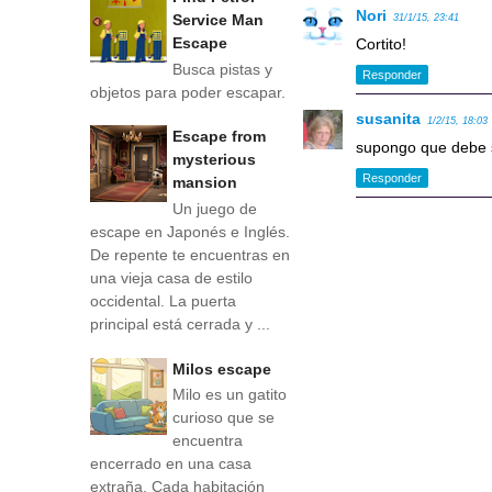
Nori
Service Man
31/1/15, 23:41
Escape
Cortito!
Busca pistas y
Responder
objetos para poder escapar.
susanita
1/2/15, 18:03
Escape from
supongo que debe s
mysterious
Responder
mansion
Un juego de
escape en Japonés e Inglés.
De repente te encuentras en
una vieja casa de estilo
occidental. La puerta
principal está cerrada y ...
Milos escape
Milo es un gatito
curioso que se
encuentra
encerrado en una casa
extraña. Cada habitación