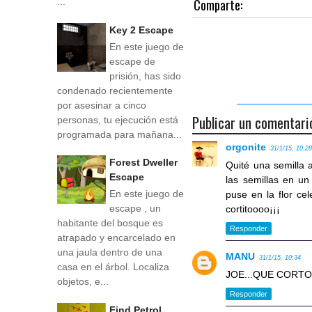
Comparte:
...
Key 2 Escape
En este juego de
escape de
prisión, has sido
condenado recientemente
por asesinar a cinco
Publicar un comentari
personas, tu ejecución está
programada para mañana...
orgonite
31/1/15, 10:2
Forest Dweller
Quité una semilla a
Escape
las semillas en un
En este juego de
puse en la flor ce
escape , un
cortitoooo¡¡¡
habitante del bosque es
Responder
atrapado y encarcelado en
una jaula dentro de una
MANU
31/1/15, 10:34
casa en el árbol. Localiza
JOE...QUE CORTO
objetos, e...
Responder
Find Petrol