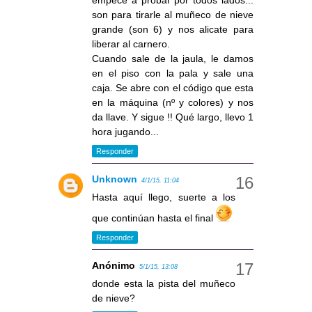
empecé a probar por todos lados...
son para tirarle al muñeco de nieve
grande (son 6) y nos alicate para
liberar al carnero.
Cuando sale de la jaula, le damos
en el piso con la pala y sale una
caja. Se abre con el código que esta
en la máquina (nº y colores) y nos
da llave. Y sigue !! Qué largo, llevo 1
hora jugando...
Responder
Unknown
4/1/15, 11:04
Hasta aquí llego, suerte a los
que continúan hasta el final
Responder
Anónimo
5/1/15, 13:08
donde esta la pista del muñeco
de nieve?