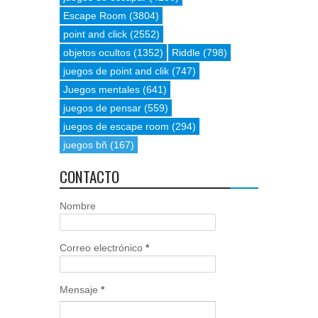
Escape Room
(3804)
point and click
(2552)
objetos ocultos
(1352)
Riddle
(798)
juegos de point and clik
(747)
Juegos mentales
(641)
juegos de pensar
(559)
juegos de escape room
(294)
juegos bñ
(167)
CONTACTO
Nombre
Correo electrónico
*
Mensaje
*