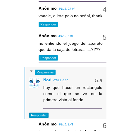
Anónimo
3/1/15, 23:44
vaaale, dijiste palo no señal, thank
Responder
Anónimo
4/1/15, 0:01
no entiendo el juego del aparato
que da la caja de letras........????
Responder
Respuestas
Nori
4/1/15, 0:07
hay que hacer un rectángulo
como el que se ve en la
primera vista al fondo
Responder
Anónimo
4/1/15, 1:43