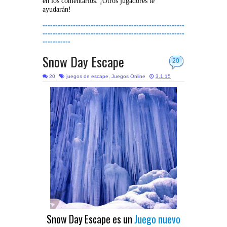
en los comentarios. ¡Otros jugadores te
ayudarán!
--------------------------------------------------------
--------------------------------------------------------
-----------
Snow Day Escape
20
20
juegos de escape
,
Juegos Online
3.1.15
Snow Day Escape es un
Juego nuevo