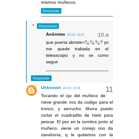
mismos muñecos.
Responder
Respuestas
Anónimo
5/1/15, 14:21
que puerta abriste=?¿?¿?¿? yo
me quede trabada en el
telesscopio y no se como
seguir
Responder
Unknown
4/1/15, 10:38
Tocando el ojo del muñeco de
nieve grande nos da codigo para el
tronco, y serrucho. Ahora puedo
cortar el cuadradito de hielo para
pescar. El pez en la sombra junto al
muñeco, viene un conejo nos da
zanahoria, q le quitamos con la