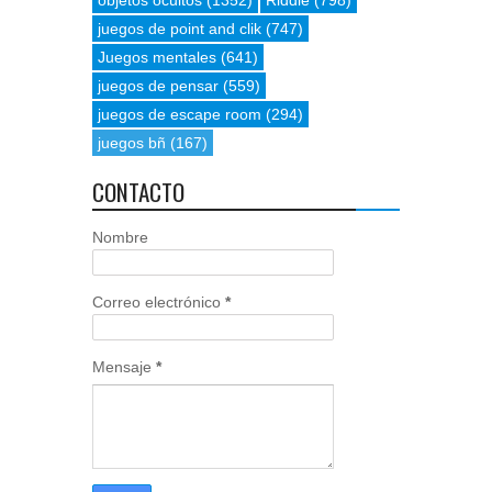
objetos ocultos
(1352)
Riddle
(798)
juegos de point and clik
(747)
Juegos mentales
(641)
juegos de pensar
(559)
juegos de escape room
(294)
juegos bñ
(167)
CONTACTO
Nombre
Correo electrónico
*
Mensaje
*