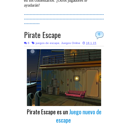
en los comentarios. ¡Otros jugadores te
ayudarán!
--------------------------------------------------------
--------------------------------------------------------
-----------
Pirate Escape
6
6
juegos de escape
,
Juegos Online
18.1.15
Pirate Escape es un
Juego nuevo de
escape