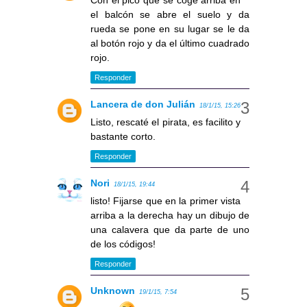
Con el pico que se coge arriba en
el balcón se abre el suelo y da
rueda se pone en su lugar se le da
al botón rojo y da el último cuadrado
rojo.
Responder
Lancera de don Julián
18/1/15, 15:26
Listo, rescaté el pirata, es facilito y
bastante corto.
Responder
Nori
18/1/15, 19:44
listo! Fijarse que en la primer vista
arriba a la derecha hay un dibujo de
una calavera que da parte de uno
de los códigos!
Responder
Unknown
19/1/15, 7:54