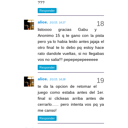
???
Responder
alice.
2/1/15, 14:27
listoooo gracias Gabu y
Anonimo 15 q te gano con la pista
pero ya lo habia leido antes jajaja el
otro final te lo debo pq estoy hace
rato dandole vueltas, si no llegabas
vos no salia!!! pepepepepeeeeee
Responder
alice.
2/1/15, 14:28
te da la opcion de retomar el
juego como estaba antes del 1er.
final si clickeas arriba antes de
cerrarlo...... pero intenta vos pq ya
me canso!
Responder