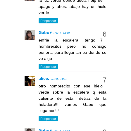
la luz verde donde decia help de
apago y ahora abajo hay un hielo
verde.
Responder
Gabu♥
2/1/15, 14:10
enfrie la escalera, tengo 7
hombrecitos pero no consigo
ponerla para llegar arriba donde se
ve algo
Responder
alice.
2/1/15, 14:11
otro hombrecito con ese hielo
verde sobre la escalera q esta
caliente de estar detras de la
heladera!!! vamos Gabu que
llegamos!!!
Responder
Gabu♥