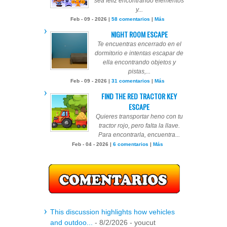
sea feliz encontrando elementos
y...
Feb - 09 - 2026 |
58 comentarios
|
Más
NIGHT ROOM ESCAPE
Te encuentras encerrado en el
dormitorio e intentas escapar de
ella encontrando objetos y
pistas,...
Feb - 09 - 2026 |
31 comentarios
|
Más
FIND THE RED TRACTOR KEY
ESCAPE
Quieres transportar heno con tu
tractor rojo, pero falta la llave.
Para encontrarla, encuentra...
Feb - 04 - 2026 |
6 comentarios
|
Más
This discussion highlights how vehicles
and outdoo...
- 8/2/2026
- youcut