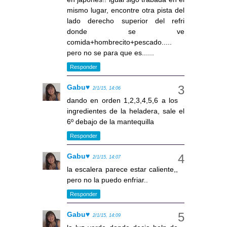
mismo lugar, encontre otra pista del
lado derecho superior del refri
donde se ve
comida+hombrecito+pescado.....
pero no se para que es......
Responder
Gabu♥
2/1/15, 14:06
dando en orden 1,2,3,4,5,6 a los
ingredientes de la heladera, sale el
6º debajo de la mantequilla
Responder
Gabu♥
2/1/15, 14:07
la escalera parece estar caliente,,
pero no la puedo enfriar..
Responder
Gabu♥
2/1/15, 14:09