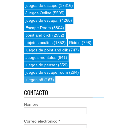
juegos de escape
(17816)
Juegos Online
(5595)
juegos de escapar
(4260)
Escape Room
(3804)
point and click
(2552)
objetos ocultos
(1352)
Riddle
(798)
juegos de point and clik
(747)
Juegos mentales
(641)
juegos de pensar
(559)
juegos de escape room
(294)
juegos bñ
(167)
CONTACTO
Nombre
Correo electrónico
*