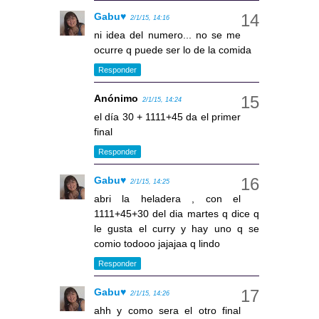
Gabu♥
2/1/15, 14:16
ni idea del numero... no se me
ocurre q puede ser lo de la comida
Responder
Anónimo
2/1/15, 14:24
el día 30 + 1111+45 da el primer
final
Responder
Gabu♥
2/1/15, 14:25
abri la heladera , con el
1111+45+30 del dia martes q dice q
le gusta el curry y hay uno q se
comio todooo jajajaa q lindo
Responder
Gabu♥
2/1/15, 14:26
ahh y como sera el otro final