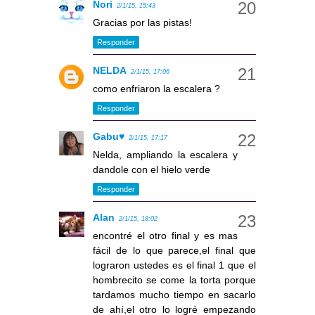
Nori
2/1/15, 15:43
Gracias por las pistas!
Responder
NELDA
2/1/15, 17:06
como enfriaron la escalera ?
Responder
Gabu♥
2/1/15, 17:17
Nelda, ampliando la escalera y
dandole con el hielo verde
Responder
Alan
2/1/15, 18:02
encontré el otro final y es mas
fácil de lo que parece,el final que
lograron ustedes es el final 1 que el
hombrecito se come la torta porque
tardamos mucho tiempo en sacarlo
de ahí,el otro lo logré empezando