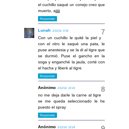
el cuchillo saqué un conejo creo que
muerto, ajjjjj
Responder
Lunah
2/12/14, 9:34
Con un cuchillo le quité la piel y
con el otro le saqué una pata, le
puse anestesia y se la di al tigre que
se durmió. Puse el gancho en la
soga y enganché la jaula, corté con
el hacha y liberé al tigre.
Responder
Anónimo
2/12/14, 10:16
no me deja darle la carne al tigre
se me queda seleccionado le he
puesto el spray
Responder
Anónimo
2/12/14, 10:24