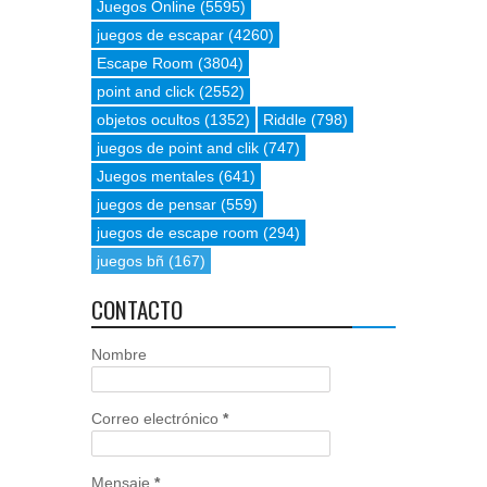
Juegos Online
(5595)
juegos de escapar
(4260)
Escape Room
(3804)
point and click
(2552)
objetos ocultos
(1352)
Riddle
(798)
juegos de point and clik
(747)
Juegos mentales
(641)
juegos de pensar
(559)
juegos de escape room
(294)
juegos bñ
(167)
CONTACTO
Nombre
Correo electrónico
*
Mensaje
*