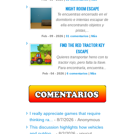
NIGHT ROOM ESCAPE
Te encuentras encerrado en el
dormitorio e intentas escapar de
ella encontrando objetos y
pistas,...
Feb - 09 - 2026 |
31 comentarios
|
Más
FIND THE RED TRACTOR KEY
ESCAPE
Quieres transportar heno con tu
tractor rojo, pero falta la llave.
Para encontrarla, encuentra...
Feb - 04 - 2026 |
6 comentarios
|
Más
I really appreciate games that require
thinking ra...
- 8/7/2026
- Anonymous
This discussion highlights how vehicles
and outdoo...
- 8/2/2026
- youcut