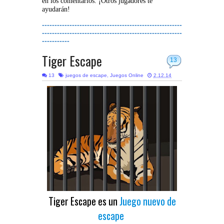
en los comentarios. ¡Otros jugadores te
ayudarán!
--------------------------------------------------------
--------------------------------------------------------
-----------
Tiger Escape
13
13
juegos de escape
,
Juegos Online
2.12.14
Tiger Escape es un
Juego nuevo de
escape