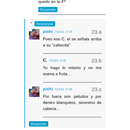
quedo en la 4?
Responder
Respuestas
pichi
7/12/14, 17:33
Pues eso C. el se señala arriba
a su "cabecita"
C.
7/12/14, 17:41
Yu hago lo mismo y no me
suena a fruta...
pichi
7/12/14, 17:49
Por fuera son peludos y por
dentro blanquitos, sinonimo de
cabeza...
Responder