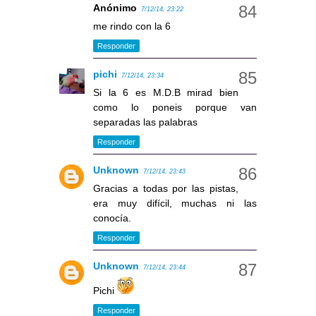
Anónimo
7/12/14, 23:22
me rindo con la 6
Responder
pichi
7/12/14, 23:34
Si la 6 es M.D.B mirad bien
como lo poneis porque van
separadas las palabras
Responder
Unknown
7/12/14, 23:43
Gracias a todas por las pistas,
era muy difícil, muchas ni las
conocía.
Responder
Unknown
7/12/14, 23:44
Pichi
Responder