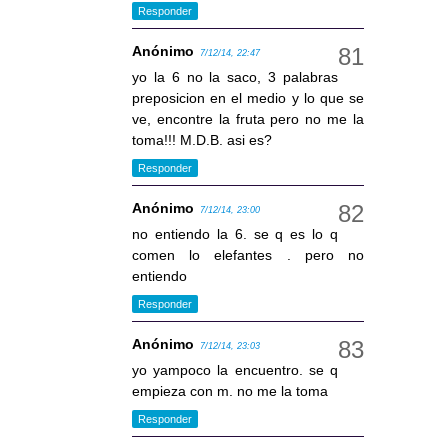
Responder
Anónimo
7/12/14, 22:47
yo la 6 no la saco, 3 palabras
preposicion en el medio y lo que se
ve, encontre la fruta pero no me la
toma!!! M.D.B. asi es?
Responder
Anónimo
7/12/14, 23:00
no entiendo la 6. se q es lo q
comen lo elefantes . pero no
entiendo
Responder
Anónimo
7/12/14, 23:03
yo yampoco la encuentro. se q
empieza con m. no me la toma
Responder