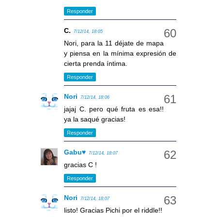
Responder
C.
7/12/14, 18:05
Nori, para la 11 déjate de mapa
y piensa en la mínima expresión de
cierta prenda íntima.
Responder
Nori
7/12/14, 18:06
jajaj C. pero qué fruta es esa!!
ya la saqué gracias!
Responder
Gabu♥
7/12/14, 18:07
gracias C !
Responder
Nori
7/12/14, 18:07
listo! Gracias Pichi por el riddle!!