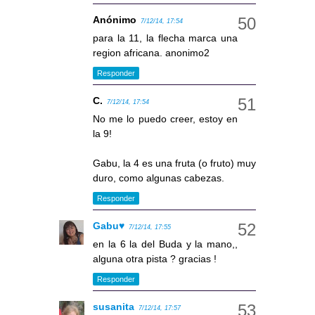
Anónimo
7/12/14, 17:54
para la 11, la flecha marca una
region africana. anonimo2
Responder
C.
7/12/14, 17:54
No me lo puedo creer, estoy en
la 9!
Gabu, la 4 es una fruta (o fruto) muy
duro, como algunas cabezas.
Responder
Gabu♥
7/12/14, 17:55
en la 6 la del Buda y la mano,,
alguna otra pista ? gracias !
Responder
susanita
7/12/14, 17:57