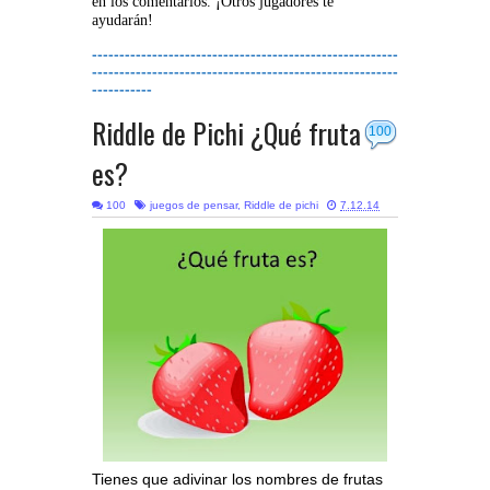
en los comentarios. ¡Otros jugadores te
ayudarán!
--------------------------------------------------------
--------------------------------------------------------
-----------
Riddle de Pichi ¿Qué fruta
100
es?
100
juegos de pensar
,
Riddle de pichi
7.12.14
Tienes que adivinar los nombres de frutas