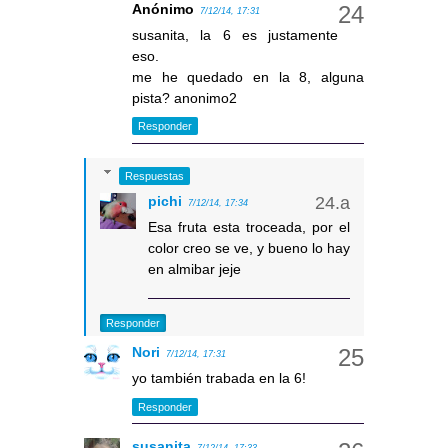
Anónimo
7/12/14, 17:31
susanita, la 6 es justamente
eso.
me he quedado en la 8, alguna
pista? anonimo2
Responder
Respuestas
pichi
7/12/14, 17:34
Esa fruta esta troceada, por el
color creo se ve, y bueno lo hay
en almibar jeje
Responder
Nori
7/12/14, 17:31
yo también trabada en la 6!
Responder
susanita