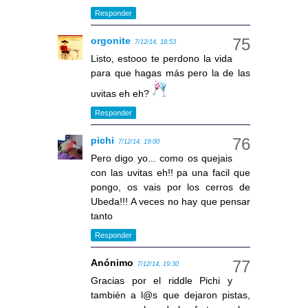
Responder
orgonite
7/12/14, 18:53
Listo, estooo te perdono la vida
para que hagas más pero la de las
uvitas eh eh?
Responder
pichi
7/12/14, 19:00
Pero digo yo... como os quejais
con las uvitas eh!! pa una facil que
pongo, os vais por los cerros de
Ubeda!!! A veces no hay que pensar
tanto
Responder
Anónimo
7/12/14, 19:30
Gracias por el riddle Pichi y
también a l@s que dejaron pistas,