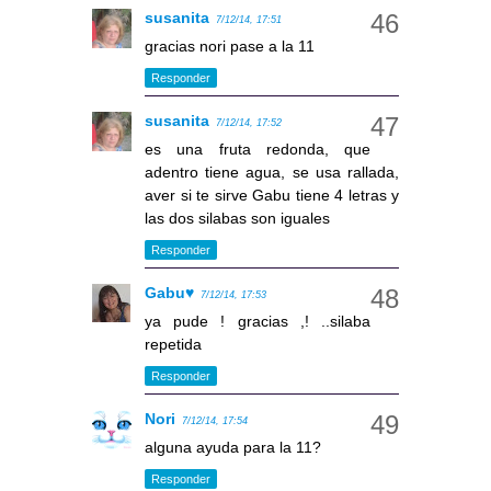
susanita
7/12/14, 17:51
gracias nori pase a la 11
Responder
susanita
7/12/14, 17:52
es una fruta redonda, que
adentro tiene agua, se usa rallada,
aver si te sirve Gabu tiene 4 letras y
las dos silabas son iguales
Responder
Gabu♥
7/12/14, 17:53
ya pude ! gracias ,! ..silaba
repetida
Responder
Nori
7/12/14, 17:54
alguna ayuda para la 11?
Responder