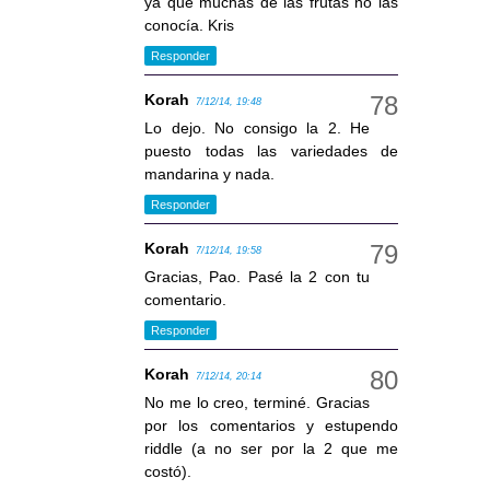
ya que muchas de las frutas no las
conocía. Kris
Responder
Korah
7/12/14, 19:48
Lo dejo. No consigo la 2. He
puesto todas las variedades de
mandarina y nada.
Responder
Korah
7/12/14, 19:58
Gracias, Pao. Pasé la 2 con tu
comentario.
Responder
Korah
7/12/14, 20:14
No me lo creo, terminé. Gracias
por los comentarios y estupendo
riddle (a no ser por la 2 que me
costó).