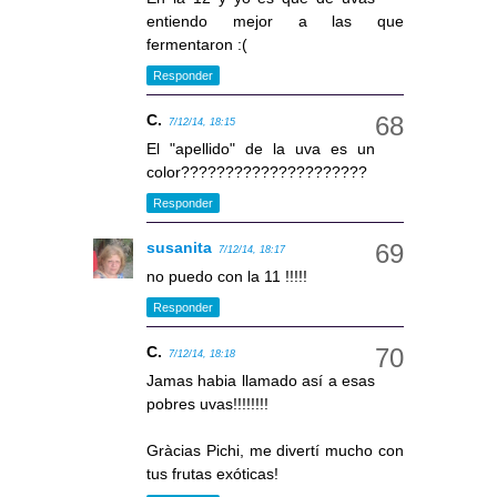
entiendo mejor a las que
fermentaron :(
Responder
C.
7/12/14, 18:15
El "apellido" de la uva es un
color?????????????????????
Responder
susanita
7/12/14, 18:17
no puedo con la 11 !!!!!
Responder
C.
7/12/14, 18:18
Jamas habia llamado así a esas
pobres uvas!!!!!!!!
Gràcias Pichi, me divertí mucho con
tus frutas exóticas!