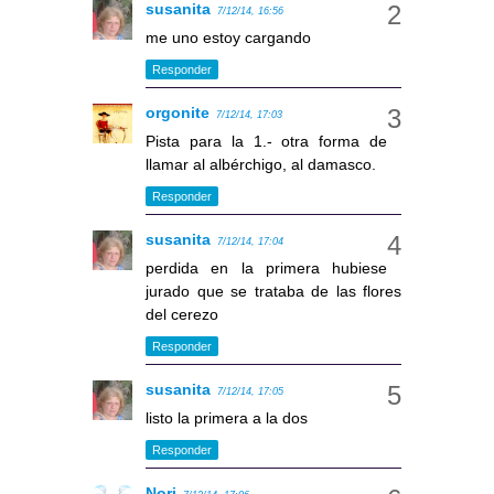
susanita
7/12/14, 16:56
me uno estoy cargando
Responder
orgonite
7/12/14, 17:03
Pista para la 1.- otra forma de
llamar al albérchigo, al damasco.
Responder
susanita
7/12/14, 17:04
perdida en la primera hubiese
jurado que se trataba de las flores
del cerezo
Responder
susanita
7/12/14, 17:05
listo la primera a la dos
Responder
Nori