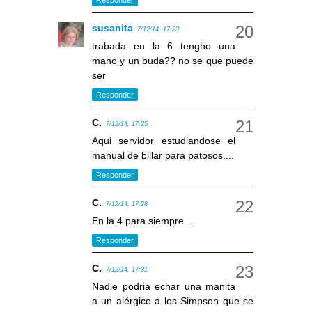
susanita
7/12/14, 17:23
trabada en la 6 tengho una
mano y un buda?? no se que puede
ser
Responder
C.
7/12/14, 17:25
Aqui servidor estudiandose el
manual de billar para patosos....
Responder
C.
7/12/14, 17:28
En la 4 para siempre...
Responder
C.
7/12/14, 17:31
Nadie podria echar una manita
a un alérgico a los Simpson que se