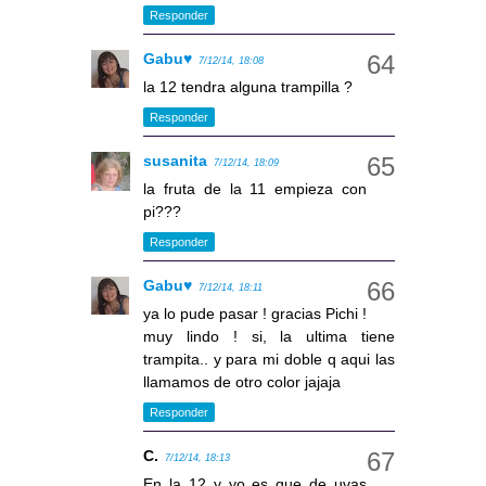
Responder
Gabu♥
7/12/14, 18:08
la 12 tendra alguna trampilla ?
Responder
susanita
7/12/14, 18:09
la fruta de la 11 empieza con
pi???
Responder
Gabu♥
7/12/14, 18:11
ya lo pude pasar ! gracias Pichi !
muy lindo ! si, la ultima tiene
trampita.. y para mi doble q aqui las
llamamos de otro color jajaja
Responder
C.
7/12/14, 18:13
En la 12 y yo es que de uvas