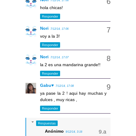
7/12/14, 17:06
hola chicas!
Responder
Nori
7/12/14, 17:06
voy a la 3!
Responder
Nori
7/12/14, 17:07
la 2 es una mandarina grande!!
Responder
Gabu♥
7/12/14, 17:08
ya pase la 2 ! aqui hay muchas y
dulces , muy ricas ,
Responder
Respuestas
Anónimo
9/12/14, 3:16