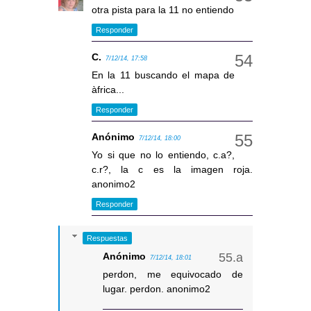
otra pista para la 11 no entiendo
Responder
C.
7/12/14, 17:58
En la 11 buscando el mapa de
àfrica...
Responder
Anónimo
7/12/14, 18:00
Yo si que no lo entiendo, c.a?,
c.r?, la c es la imagen roja.
anonimo2
Responder
Respuestas
Anónimo
7/12/14, 18:01
perdon, me equivocado de
lugar. perdon. anonimo2