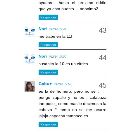
ayudas... hasta el proximo riddle
que ya esta puesto.... anonimo2
Responder
Nori
7/12/14, 17:49
me trabé en la 11!
Responder
Nori
7/12/14, 17:50
susanita la 10 es un cítrico
Responder
Gabu♥
7/12/14, 17:50
es la de homero, pero no se ,
pongo zapallo y no es , calabaza
tampoco,, como mas le decimos a la
cabeza ? mmm no se me ocurre
jajaja capocha tampoco es
Responder