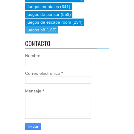
Juegos mentales
(641)
juegos de pensar
(559)
juegos de escape room
(294)
juegos bñ
(167)
CONTACTO
Nombre
Correo electrónico
*
Mensaje
*