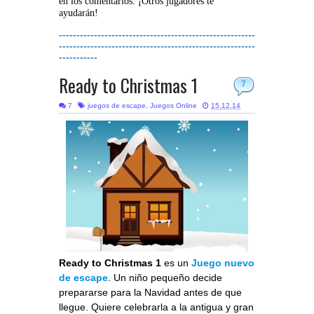
en los comentarios. ¡Otros jugadores te
ayudarán!
--------------------------------------------------------
--------------------------------------------------------
-----------
Ready to Christmas 1
7
7
juegos de escape
,
Juegos Online
15.12.14
Ready to Christmas 1
es un
Juego nuevo
de escape
. Un niño pequeño decide
prepararse para la Navidad antes de que
llegue. Quiere celebrarla a la antigua y gran