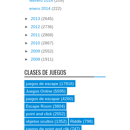
febrero 2014
(209)
enero 2014
(222)
►
2013
(2645)
►
2012
(2736)
►
2011
(2868)
►
2010
(2867)
►
2009
(2552)
►
2008
(1911)
CLASES DE JUEGOS
juegos de escape
(17816)
Juegos Online
(5595)
juegos de escapar
(4260)
Escape Room
(3804)
point and click
(2552)
objetos ocultos
(1352)
Riddle
(798)
juegos de point and clik
(747)