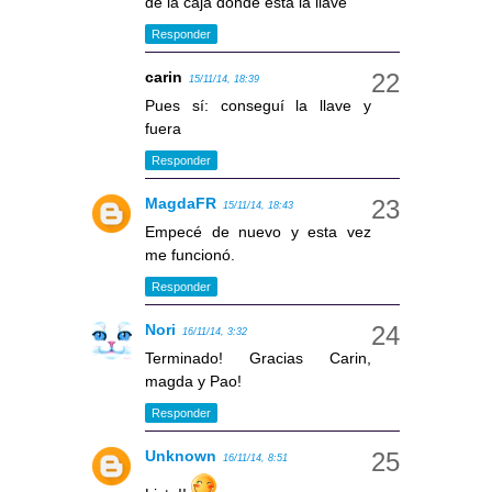
de la caja donde está la llave
Responder
carin
15/11/14, 18:39
Pues sí: conseguí la llave y
fuera
Responder
MagdaFR
15/11/14, 18:43
Empecé de nuevo y esta vez
me funcionó.
Responder
Nori
16/11/14, 3:32
Terminado! Gracias Carin,
magda y Pao!
Responder
Unknown
16/11/14, 8:51