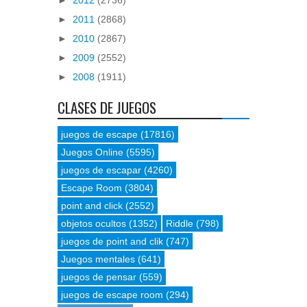
►
2011
(2868)
►
2010
(2867)
►
2009
(2552)
►
2008
(1911)
CLASES DE JUEGOS
juegos de escape
(17816)
Juegos Online
(5595)
juegos de escapar
(4260)
Escape Room
(3804)
point and click
(2552)
objetos ocultos
(1352)
Riddle
(798)
juegos de point and clik
(747)
Juegos mentales
(641)
juegos de pensar
(559)
juegos de escape room
(294)