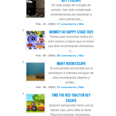
KEY 2 ESCAPE
En este juego de escape de
prisión, has sido condenado
recientemente por asesinar a
cinco personas,...
Feb - 12 - 2026 |
17 comentarios
|
Más
MONKEY GO HAPPY: STAGE 1022
Tienes que encontrar todos los
mini monos y hacer que el mono
sea feliz encontrando elementos
y...
Feb - 09 - 2026 |
58 comentarios
|
Más
NIGHT ROOM ESCAPE
Te encuentras encerrado en el
dormitorio e intentas escapar de
ella encontrando objetos y
pistas,...
Feb - 09 - 2026 |
31 comentarios
|
Más
FIND THE RED TRACTOR KEY
ESCAPE
Quieres transportar heno con tu
tractor rojo, pero falta la llave.
Para encontrarla, encuentra...