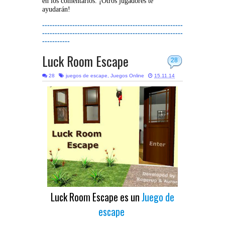
en los comentarios. ¡Otros jugadores te
ayudarán!
--------------------------------------------------------
--------------------------------------------------------
-----------
Luck Room Escape
28
28
juegos de escape
,
Juegos Online
15.11.14
Luck Room Escape es un
Juego de
escape