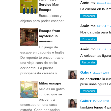
Anónimo
25/11/14, 11:
Service Man
La cuerda en la la
Escape
Busca pistas y
Responder
objetos para poder escapar.
Anónimo
25/11/14, 11:
Escape from
Nos da pista para l
mysterious
Responder
mansion
Un juego de
Anónimo
25/11/14, 11:
escape en Japonés e Inglés.
Al colocar las figur
De repente te encuentras en
una vieja casa de estilo
Responder
occidental. La puerta
Gabu♥
principal está cerrada y ...
25/11/14, 12:53
no encuentro la cue
Milos escape
puse unas figuras 
Milo es un gatito
Responder
curioso que se
encuentra
Gabu♥
25/11/14, 12:56
encerrado en una casa
tambien tengo 4 pa
extraña. Cada habitación