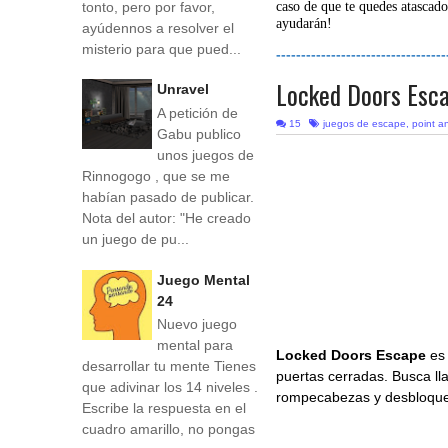
tonto, pero por favor,
caso de que te quedes atascado
ayudarán!
ayúdennos a resolver el
misterio para que pued...
----------------------------------
Locked Doors Esca
Unravel
A petición de
15
juegos de escape
,
point an
Gabu publico
unos juegos de
Rinnogogo , que se me
habían pasado de publicar.
Nota del autor: "He creado
un juego de pu...
Juego Mental
24
Nuevo juego
mental para
Locked Doors Escape
es
desarrollar tu mente Tienes
puertas cerradas. Busca lla
que adivinar los 14 niveles .
rompecabezas y desbloquear
Escribe la respuesta en el
cuadro amarillo, no pongas