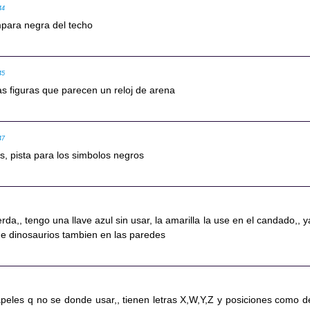
44
mpara negra del techo
45
as figuras que parecen un reloj de arena
47
as, pista para los simbolos negros
rda,, tengo una llave azul sin usar, la amarilla la use en el candado,, y
de dinosaurios tambien en las paredes
peles q no se donde usar,, tienen letras X,W,Y,Z y posiciones como d