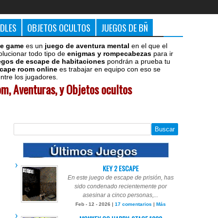
DDLES
OBJETOS OCULTOS
JUEGOS DE BÑ
e game
es un
juego de aventura mental
en el que el
olucionar todo tipo de
enigmas y rompecabezas
para ir
egos de escape de habitaciones
pondrán a prueba tu
cape room online
es trabajar en equipo con eso se
tre los jugadores.
m, Aventuras, y Objetos ocultos
KEY 2 ESCAPE
En este juego de escape de prisión, has
sido condenado recientemente por
asesinar a cinco personas,...
Feb - 12 - 2026 |
17 comentarios
|
Más