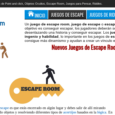
 de Point and click, Objetos Ocultos, Escape Room, Juegos para Pensar, Riddles.
JUEGOS DE ESCAPE
JUEGOS DE RI
INICIO
Un
juego de escape room
,
juego de escape
o
escap
objetivo es conseguir escapar, los jugadores deberán s
desenlazando una historia y conseguir escapar. Los
ju
ingenio y habilidad
, lo importante en los juegos de
es
consigue más dinamismo y ayudan a crear un vínculo en
Nuevos Juegos de Escape Roo
escape
es que estás encerrado en algún lugar y debes salir de allí mirando
do objetos y resolviendo diferentes tipos de
acertijos
basados en la
lógica
. En