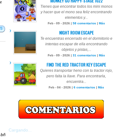
MONKEY GO HAPPY: STAGE 1022
te
Tienes que encontrar todos los mini monos
y hacer que el mono sea feliz encontrando
elementos y...
Feb - 09 - 2026 |
58 comentarios
|
Más
15
NIGHT ROOM ESCAPE
Te encuentras encerrado en el dormitorio e
intentas escapar de ella encontrando
objetos y pistas,...
Feb - 09 - 2026 |
31 comentarios
|
Más
FIND THE RED TRACTOR KEY ESCAPE
Quieres transportar heno con tu tractor rojo,
pero falta la llave. Para encontrarla,
encuentra...
Feb - 04 - 2026 |
6 comentarios
|
Más
Cargando...
r
bñ