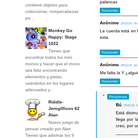
palancas
contiene objetos para
Responder
coleccionar, rompecabezas
pa...
Anónimo
25/11/14, 14:
Monkey Go
La cuerda está en 
Happy: Stage
esta.
1022
Tienes que
Responder
encontrar todos los mini
monos y hacer que el mono
Anónimo
25/11/14, 14:
sea feliz encontrando
Me falta la Y ¿alg
elementos y pistas,
Responder
usándolos en los lugares
adecuados y...
Respuestas
Riddle-
Bú
25/11/14, 
Jeroglíficos 62
Está disimu
Alan
llega por l
Nuevo juego de
creo, por u
pensar creado por Alan.
Tienes que adivinar los 9