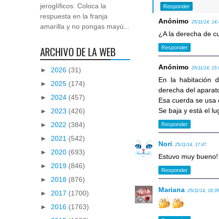
jeroglíficos. Coloca la
Responder
respuesta en la franja
Anónimo
25/11/14, 14:
amarilla y no pongas mayú...
¿A la derecha de cu
ARCHIVO DE LA WEB
Responder
Anónimo
25/11/14, 15:
►
2026
(31)
En la habitación d
►
2025
(174)
derecha del aparato
►
2024
(457)
Esa cuerda se usa e
Se baja y está el l
►
2023
(426)
►
2022
(384)
Responder
►
2021
(542)
Nori
25/11/14, 17:47
►
2020
(693)
Estuvo muy bueno! 
►
2019
(846)
Responder
►
2018
(876)
Mariana
25/11/14, 18:3
►
2017
(1700)
►
2016
(1763)