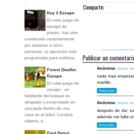
...
Comparte:
Key 2 Escape
En este juego de
escape de
prisión, has sido
condenado recientemente
por asesinar a cinco
personas, tu ejecución está
Publicar un comentari
programada para mañana...
Anónimo
25/11/14, 9:4
Forest Dweller
nada mas empezar l
Escape
martillo
En este juego de
escape , un
Responder
habitante del bosque es
atrapado y encarcelado en
Anónimo
25/11/14, 10:
una jaula dentro de una
después de dar vue
casa en el árbol. Localiza
además me falta un
objetos, e...
Responder
Find Petrol