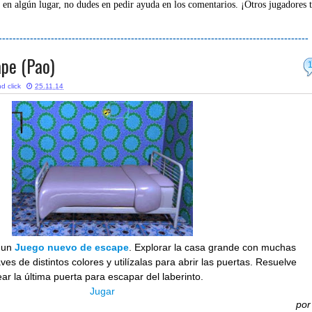
 en algún lugar, no dudes en pedir ayuda en los comentarios. ¡Otros jugadores 
-----------------------------------------------------------------------------------------
pe (Pao)
d click
25.11.14
 un
Juego nuevo de escape
. Explorar la casa grande con muchas
ves de distintos colores y utilízalas para abrir las puertas. Resuelve
 la última puerta para escapar del laberinto.
Jugar
po