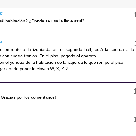
47
ál habitación? ¿Dónde se usa la llave azul?
02
e enfrente a la izquierda en el segundo hall, está la cuerda a la
 con cuatro franjas. En el piso, pegado al aparato.
n el yunque de la habitación de la izqierda lo que rompe el piso.
ugar donde poner la claves W, X, Y, Z.
Gracias por los comentarios!
9