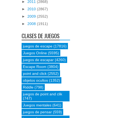
►
2011
(2868)
►
2010
(2867)
►
2009
(2552)
►
2008
(1911)
CLASES DE JUEGOS
juegos de escape
(17816)
Juegos Online
(5595)
juegos de escapar
(4260)
Escape Room
(3804)
point and click
(2552)
objetos ocultos
(1352)
Riddle
(798)
juegos de point and clik
(747)
Juegos mentales
(641)
juegos de pensar
(559)