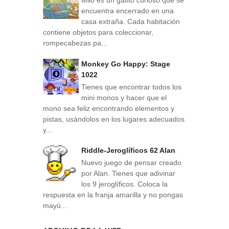
Milo es un gatito curioso que se
encuentra encerrado en una
casa extraña. Cada habitación
contiene objetos para coleccionar,
rompecabezas pa...
Monkey Go Happy: Stage
1022
Tienes que encontrar todos los
mini monos y hacer que el
mono sea feliz encontrando elementos y
pistas, usándolos en los lugares adecuados
y...
Riddle-Jeroglíficos 62 Alan
Nuevo juego de pensar creado
por Alan. Tienes que adivinar
los 9 jeroglíficos. Coloca la
respuesta en la franja amarilla y no pongas
mayú...