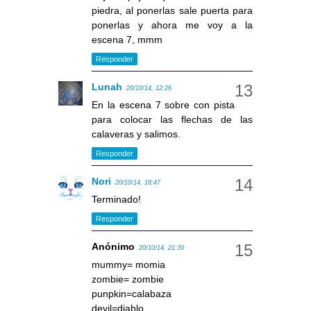
piedra, al ponerlas sale puerta para
ponerlas y ahora me voy a la
escena 7, mmm
Responder
Lunah
20/10/14, 12:26
En la escena 7 sobre con pista
para colocar las flechas de las
calaveras y salimos.
Responder
Nori
20/10/14, 18:47
Terminado!
Responder
Anónimo
20/10/14, 21:39
mummy= momia
zombie= zombie
punpkin=calabaza
devil=diablo