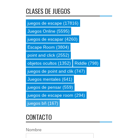
CLASES DE JUEGOS
juegos de escape
(17816)
Juegos Online
(5595)
juegos de escapar
(4260)
Escape Room
(3804)
point and click
(2552)
objetos ocultos
(1352)
Riddle
(798)
juegos de point and clik
(747)
Juegos mentales
(641)
juegos de pensar
(559)
juegos de escape room
(294)
juegos bñ
(167)
CONTACTO
Nombre