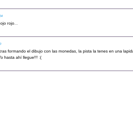
:04
jo rojo...
40
ntras formando el dibujo con las monedas, la pista la tenes en una lapid
o hasta ahí llegue!!! :(