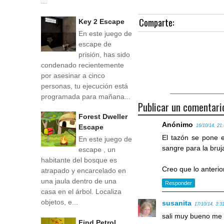
...
Comparte:
Key 2 Escape
En este juego de
escape de
prisión, has sido
condenado recientemente
por asesinar a cinco
personas, tu ejecución está
programada para mañana...
Publicar un comentari
Forest Dweller
Anónimo
16/10/14, 21
Escape
El tazón se pone 
En este juego de
sangre para la bruj
escape , un
habitante del bosque es
Creo que lo anterio
atrapado y encarcelado en
una jaula dentro de una
Responder
casa en el árbol. Localiza
objetos, e...
susanita
17/10/14, 3:3
sali muy bueno me 
Find Petrol