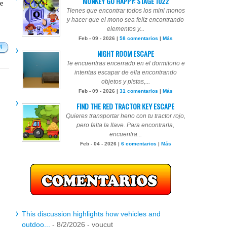
MONKEY GO HAPPY: STAGE 1022
te
Tienes que encontrar todos los mini monos
y hacer que el mono sea feliz encontrando
elementos y...
Feb - 09 - 2026 |
58 comentarios
|
Más
4
NIGHT ROOM ESCAPE
Te encuentras encerrado en el dormitorio e
intentas escapar de ella encontrando
objetos y pistas,...
Feb - 09 - 2026 |
31 comentarios
|
Más
FIND THE RED TRACTOR KEY ESCAPE
Quieres transportar heno con tu tractor rojo,
pero falta la llave. Para encontrarla,
encuentra...
Feb - 04 - 2026 |
6 comentarios
|
Más
This discussion highlights how vehicles and
outdoo...
- 8/2/2026
- youcut