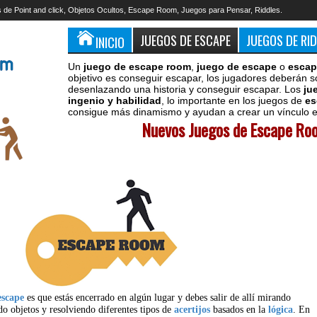
 de Point and click, Objetos Ocultos, Escape Room, Juegos para Pensar, Riddles.
JUEGOS DE ESCAPE
JUEGOS DE RI
INICIO
Un
juego de escape room
,
juego de escape
o
escap
objetivo es conseguir escapar, los jugadores deberán s
desenlazando una historia y conseguir escapar. Los
ju
ingenio y habilidad
, lo importante en los juegos de
es
consigue más dinamismo y ayudan a crear un vínculo en
Nuevos Juegos de Escape Roo
escape
es que estás encerrado en algún lugar y debes salir de allí mirando
do objetos y resolviendo diferentes tipos de
acertijos
basados en la
lógica
. En