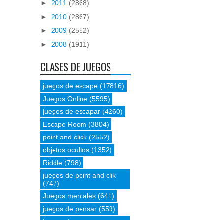
►
2011
(2868)
►
2010
(2867)
►
2009
(2552)
►
2008
(1911)
CLASES DE JUEGOS
juegos de escape
(17816)
Juegos Online
(5595)
juegos de escapar
(4260)
Escape Room
(3804)
point and click
(2552)
objetos ocultos
(1352)
Riddle
(798)
juegos de point and clik
(747)
Juegos mentales
(641)
juegos de pensar
(559)