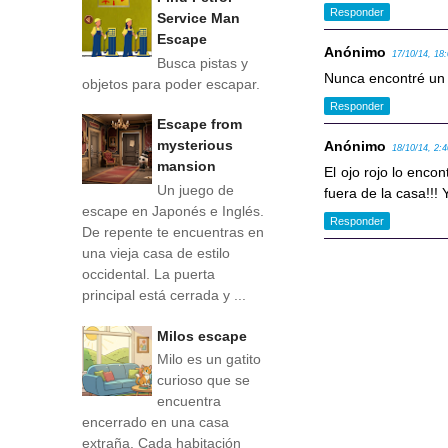
Responder
Service Man
Escape
Anónimo
17/10/14, 18
Busca pistas y
Nunca encontré un o
objetos para poder escapar.
Responder
Escape from
mysterious
Anónimo
18/10/14, 2:
mansion
El ojo rojo lo enco
Un juego de
fuera de la casa!!! Y
escape en Japonés e Inglés.
Responder
De repente te encuentras en
una vieja casa de estilo
occidental. La puerta
principal está cerrada y ...
Milos escape
Milo es un gatito
curioso que se
encuentra
encerrado en una casa
extraña. Cada habitación