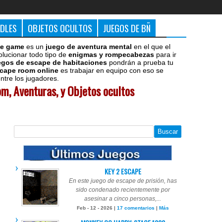
DDLES
OBJETOS OCULTOS
JUEGOS DE BÑ
e game
es un
juego de aventura mental
en el que el
olucionar todo tipo de
enigmas y rompecabezas
para ir
egos de escape de habitaciones
pondrán a prueba tu
cape room online
es trabajar en equipo con eso se
tre los jugadores.
m, Aventuras, y Objetos ocultos
KEY 2 ESCAPE
En este juego de escape de prisión, has
sido condenado recientemente por
asesinar a cinco personas,...
Feb - 12 - 2026 |
17 comentarios
|
Más