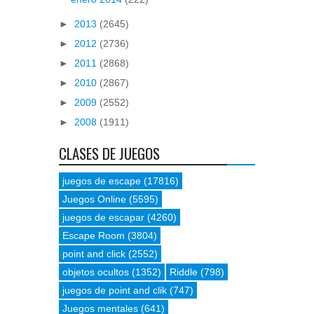
►
2013
(2645)
►
2012
(2736)
►
2011
(2868)
►
2010
(2867)
►
2009
(2552)
►
2008
(1911)
CLASES DE JUEGOS
juegos de escape
(17816)
Juegos Online
(5595)
juegos de escapar
(4260)
Escape Room
(3804)
point and click
(2552)
objetos ocultos
(1352)
Riddle
(798)
juegos de point and clik
(747)
Juegos mentales
(641)