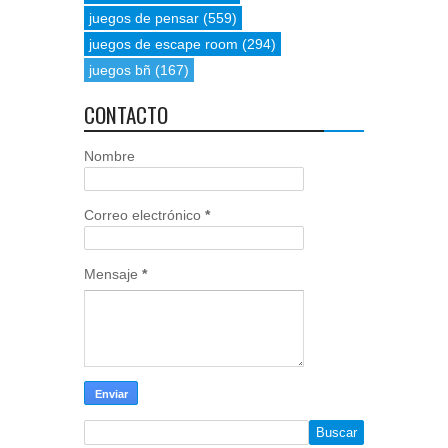
juegos de pensar
(559)
juegos de escape room
(294)
juegos bñ
(167)
CONTACTO
Nombre
Correo electrónico
*
Mensaje
*