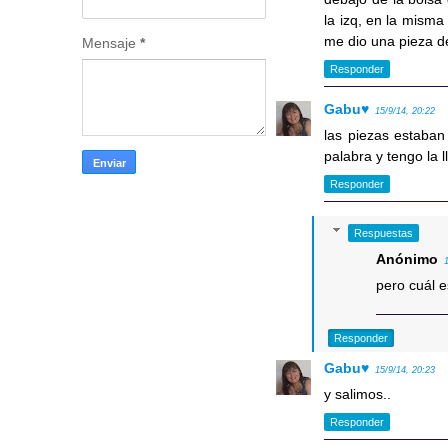
la izq, en la misma
me dio una pieza d
Mensaje
*
Responder
Gabu♥
15/9/14, 20:22
las piezas estaban
palabra y tengo la 
Responder
Respuestas
Anónimo
pero cuál e
Responder
Gabu♥
15/9/14, 20:23
y salimos..
Responder