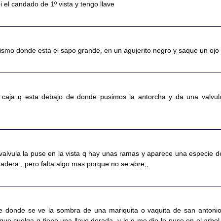
i el candado de 1º vista y tengo llave
mismo donde esta el sapo grande, en un agujerito negro y saque un ojo
la caja q esta debajo de donde pusimos la antorcha y da una valvul
a valvula la puse en la vista q hay unas ramas y aparece una especie d
adera , pero falta algo mas porque no se abre,,
se donde se ve la sombra de una mariquita o vaquita de san antonio
que cuelga q tiene una llave dorada, y lo q me dio lo puse en el arbol