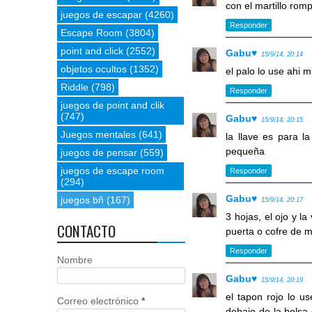
con el martillo romp
juegos de escapar
(4260)
Responder
Escape Room
(3804)
point and click
(2552)
Gabu♥
15/9/14, 20:14
objetos ocultos
(1352)
el palo lo use ahi 
Riddle
(798)
Responder
juegos de point and clik
(747)
Gabu♥
15/9/14, 20:15
Juegos mentales
(641)
la llave es para 
pequeña
juegos de pensar
(559)
juegos de escape room
Responder
(294)
Gabu♥
juegos bñ
(167)
15/9/14, 20:17
3 hojas, el ojo y l
CONTACTO
puerta o cofre de m
Responder
Nombre
Gabu♥
15/9/14, 20:19
el tapon rojo lo u
Correo electrónico
*
debajo de la bolsa 