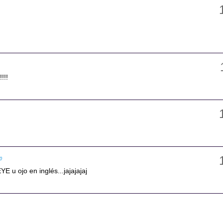
!
!!!
40
YE u ojo en inglés...jajajajaj