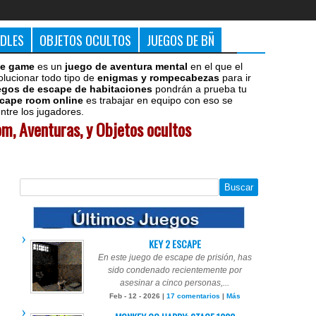
DDLES
OBJETOS OCULTOS
JUEGOS DE BÑ
e game
es un
juego de aventura mental
en el que el
olucionar todo tipo de
enigmas y rompecabezas
para ir
egos de escape de habitaciones
pondrán a prueba tu
cape room online
es trabajar en equipo con eso se
tre los jugadores.
m, Aventuras, y Objetos ocultos
KEY 2 ESCAPE
En este juego de escape de prisión, has
sido condenado recientemente por
asesinar a cinco personas,...
Feb - 12 - 2026 |
17 comentarios
|
Más