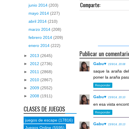
Comparte:
junio 2014
(203)
mayo 2014
(227)
abril 2014
(210)
marzo 2014
(208)
febrero 2014
(209)
enero 2014
(222)
Publicar un comentari
►
2013
(2645)
►
2012
(2736)
Gabu♥
15/9/14, 20:08
saque la araña del
►
2011
(2868)
poner la araña pas
►
2010
(2867)
Responder
►
2009
(2552)
►
2008
(1911)
Gabu♥
15/9/14, 20:10
en esa vista encont
CLASES DE JUEGOS
Responder
juegos de escape
(17816)
Gabu♥
15/9/14, 20:13
Juegos Online
(5595)