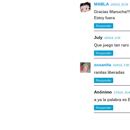
MABLA
15/9/14, 20:39
Gracias Manucha!!
Estoy fuera
Responder
July
16/9/14, 2:39
Que juego tan raro !
Responder
susanita
16/9/14, 3:38
ranitas liberadas
Responder
Anónimo
17/9/14, 16:
a ya la palabra es E
Responder