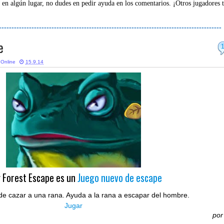
 en algún lugar, no dudes en pedir ayuda en los comentarios. ¡Otros jugadores 
-----------------------------------------------------------------------------------------
e
 Online
15.9.14
 Forest Escape es un
Juego nuevo de escape
de cazar a una rana. Ayuda a la rana a escapar del hombre.
Jugar
po