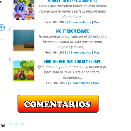
MONKEY GO HAPPY: STAGE 1022
te
Tienes que encontrar todos los mini monos
y hacer que el mono sea feliz encontrando
elementos y...
Feb - 09 - 2026 |
58 comentarios
|
Más
14
NIGHT ROOM ESCAPE
Te encuentras encerrado en el dormitorio e
intentas escapar de ella encontrando
objetos y pistas,...
Feb - 09 - 2026 |
31 comentarios
|
Más
FIND THE RED TRACTOR KEY ESCAPE
Quieres transportar heno con tu tractor rojo,
pero falta la llave. Para encontrarla,
encuentra...
Feb - 04 - 2026 |
6 comentarios
|
Más
Cargando...
r
bñ