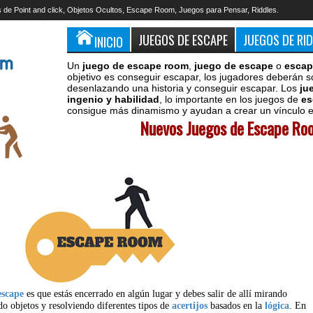
 de Point and click, Objetos Ocultos, Escape Room, Juegos para Pensar, Riddles.
JUEGOS DE ESCAPE
JUEGOS DE RI
INICIO
Un
juego de escape room
,
juego de escape
o
escap
objetivo es conseguir escapar, los jugadores deberán s
desenlazando una historia y conseguir escapar. Los
ju
ingenio y habilidad
, lo importante en los juegos de
es
consigue más dinamismo y ayudan a crear un vínculo en
Nuevos Juegos de Escape Roo
escape
es que estás encerrado en algún lugar y debes salir de allí mirando
do objetos y resolviendo diferentes tipos de
acertijos
basados en la
lógica
. En