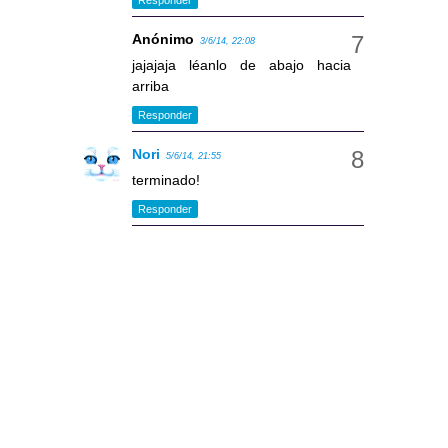
Anónimo
3/6/14, 22:08
jajajaja léanlo de abajo hacia
arriba
Responder
Nori
5/6/14, 21:55
terminado!
Responder