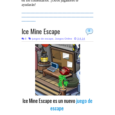
en los comentarios. ¡Otros jugadores te
ayudarán!
--------------------------------------------------------
--------------------------------------------------------
-----------
Ice Mine Escape
8
8
juegos de escape
,
Juegos Online
3.6.14
Ice Mine Escape es un nuevo
juego de
escape