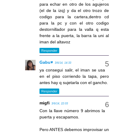
para echar en otro de los agujeros
(el de la izq) y da el otro trozo de
codigo para la cartera,dentro cd
para la pc y con el otro codigo
destornillador para la valla q esta
frente a la puerta, la barra la uni al
iman del altavoz
Responder
Gabu♥
3/6/14, 14:33
ya consegui salir, el iman se usa
en el piso corriendo la tapa, pero
antes hay q sujetarla con el gancho.
Responder
migfi
3/6/14, 22:03
Con la llave número 9 abrimos la
puerta y escapamos.
Pero ANTES debemos improvisar un