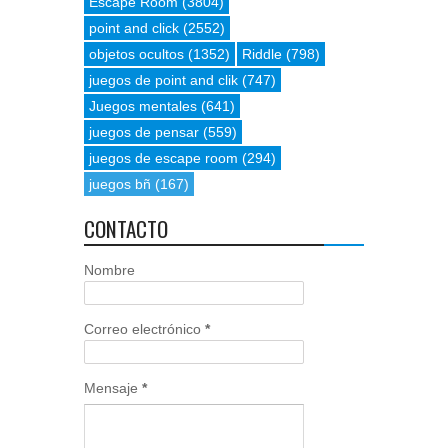
Escape Room
(3804)
point and click
(2552)
objetos ocultos
(1352)
Riddle
(798)
juegos de point and clik
(747)
Juegos mentales
(641)
juegos de pensar
(559)
juegos de escape room
(294)
juegos bñ
(167)
CONTACTO
Nombre
Correo electrónico
*
Mensaje
*