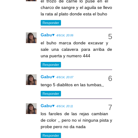
el trozo de carne lo puse en el
charco de sangre y el aguila se llevo
la rata al plato donde esta el buho
Responder
Gabu♥
4/6/14, 20:06
el buho marca donde excavar y
sale una calavera para arriba de
una puerta y numero 444
Responder
Gabu♥
4/6/14, 20:07
tengo 5 diablitos en las tumbas,,
Responder
Gabu♥
4/6/14, 20:11
los faroles de las rejas cambian
de color ,, pero no vi ninguna pista y
probe pero no da nada
Responder