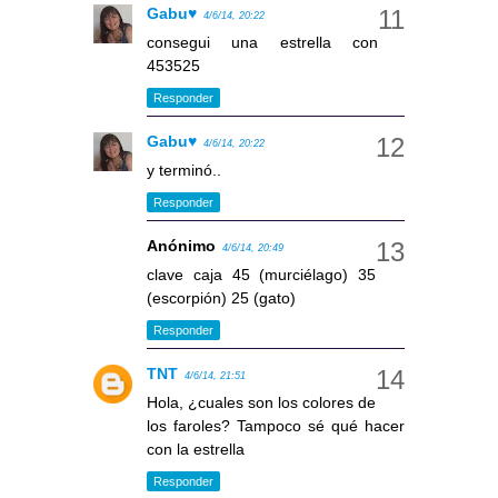
Gabu♥
4/6/14, 20:22
consegui una estrella con
453525
Responder
Gabu♥
4/6/14, 20:22
y terminó..
Responder
Anónimo
4/6/14, 20:49
clave caja 45 (murciélago) 35
(escorpión) 25 (gato)
Responder
TNT
4/6/14, 21:51
Hola, ¿cuales son los colores de
los faroles? Tampoco sé qué hacer
con la estrella
Responder