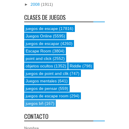
►
2008
(1911)
CLASES DE JUEGOS
juegos de escape
(17816)
Juegos Online
(5595)
juegos de escapar
(4260)
Escape Room
(3804)
point and click
(2552)
objetos ocultos
(1352)
Riddle
(798)
juegos de point and clik
(747)
Juegos mentales
(641)
juegos de pensar
(559)
juegos de escape room
(294)
juegos bñ
(167)
CONTACTO
Nombre