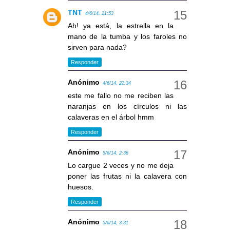
TNT
4/6/14, 21:53
Ah! ya está, la estrella en la
mano de la tumba y los faroles no
sirven para nada?
Responder
Anónimo
4/6/14, 22:34
este me fallo no me reciben las
naranjas en los círculos ni las
calaveras en el árbol hmm
Responder
Anónimo
5/6/14, 2:36
Lo cargue 2 veces y no me deja
poner las frutas ni la calavera con
huesos.
Responder
Anónimo
5/6/14, 3:31