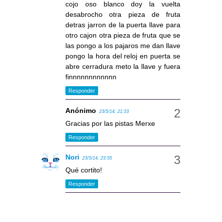
cojo oso blanco doy la vuelta
desabrocho otra pieza de fruta
detras jarron de la puerta llave para
otro cajon otra pieza de fruta que se
las pongo a los pajaros me dan llave
pongo la hora del reloj en puerta se
abre cerradura meto la llave y fuera
finnnnnnnnnnnn
Responder
Anónimo
23/5/14, 21:53
Gracias por las pistas Merxe
Responder
Nori
23/5/14, 23:55
Qué cortito!
Responder