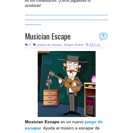
en los comentarios. ¡Otros jugadores te
ayudarán!
--------------------------------------------------------
--------------------------------------------------------
-----------
Musician Escape
3
3
juegos de escape
,
Juegos Online
23.5.14
Musician Escape
es un nuevo
juego de
escapar
. Ayuda al músico a escapar de