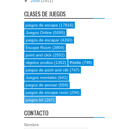
►
2008
(1911)
CLASES DE JUEGOS
juegos de escape
(17816)
Juegos Online
(5595)
juegos de escapar
(4260)
Escape Room
(3804)
point and click
(2552)
objetos ocultos
(1352)
Riddle
(798)
juegos de point and clik
(747)
Juegos mentales
(641)
juegos de pensar
(559)
juegos de escape room
(294)
juegos bñ
(167)
CONTACTO
Nombre