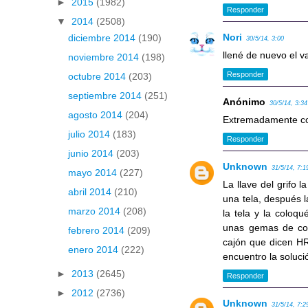
►
2015
(1982)
Responder
▼
2014
(2508)
Nori
diciembre 2014
(190)
30/5/14, 3:00
llené de nuevo el 
noviembre 2014
(198)
Responder
octubre 2014
(203)
septiembre 2014
(251)
Anónimo
30/5/14, 3:34
agosto 2014
(204)
Extremadamente com
julio 2014
(183)
Responder
junio 2014
(203)
Unknown
31/5/14, 7:1
mayo 2014
(227)
La llave del grifo l
abril 2014
(210)
una tela, después l
marzo 2014
(208)
la tela y la coloq
unas gemas de colo
febrero 2014
(209)
cajón que dicen H
enero 2014
(222)
encuentro la solu
►
2013
(2645)
Responder
►
2012
(2736)
Unknown
31/5/14, 7:2