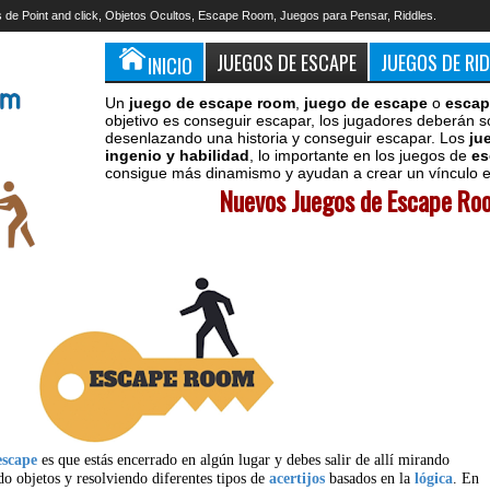
 de Point and click, Objetos Ocultos, Escape Room, Juegos para Pensar, Riddles.
JUEGOS DE ESCAPE
JUEGOS DE RI
INICIO
Un
juego de escape room
,
juego de escape
o
escap
objetivo es conseguir escapar, los jugadores deberán s
desenlazando una historia y conseguir escapar. Los
ju
ingenio y habilidad
, lo importante en los juegos de
es
consigue más dinamismo y ayudan a crear un vínculo en
Nuevos Juegos de Escape Roo
escape
es que estás encerrado en algún lugar y debes salir de allí mirando
do objetos y resolviendo diferentes tipos de
acertijos
basados en la
lógica
. En