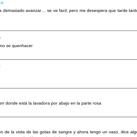
:58
ta demasiado avanzar.... se ve facil, pero me desespera que tarde tant
3
a no se quenhacer
1
en donde está la lavadora por abajo en la parte rosa
jón de la vista de las gotas de sangre y ahora tengo un vaso, dice alg