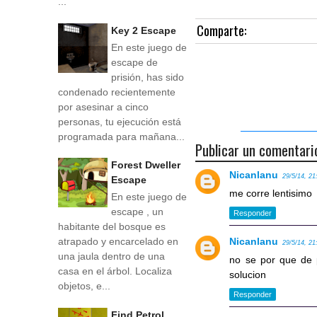
...
Comparte:
Key 2 Escape
En este juego de
escape de
prisión, has sido
condenado recientemente
por asesinar a cinco
personas, tu ejecución está
programada para mañana...
Publicar un comentari
Forest Dweller
Nicanlanu
29/5/14, 21
Escape
me corre lentisimo
En este juego de
escape , un
Responder
habitante del bosque es
Nicanlanu
atrapado y encarcelado en
29/5/14, 21
una jaula dentro de una
no se por que de p
casa en el árbol. Localiza
solucion
objetos, e...
Responder
Find Petrol