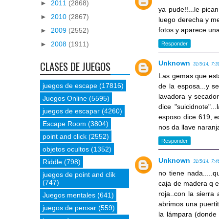
►
2011
(2868)
ya pude!!...le pic
►
2010
(2867)
luego derecha y me
fotos y aparece una
►
2009
(2552)
►
2008
(1911)
Responder
CLASES DE JUEGOS
Unknown
31/5/14, 7:3
Las gemas que estan
juegos de escape
(17816)
de la esposa...y s
lavadora y secadora
Juegos Online
(5595)
dice "suicidnote".
juegos de escapar
(4260)
esposo dice 619, e
Escape Room
(3804)
nos da llave naranj
point and click
(2552)
Responder
objetos ocultos
(1352)
Unknown
Riddle
(798)
31/5/14, 7:4
no tiene nada.....q
juegos de point and clik
(747)
caja de madera q es
roja..con la sierra
Juegos mentales
(641)
abrimos una puertit
juegos de pensar
(559)
la lámpara (donde 