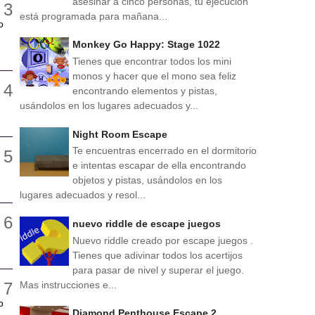
asesinar a cinco personas, tu ejecución
está programada para mañana...
o
Monkey Go Happy: Stage 1022
Tienes que encontrar todos los mini
monos y hacer que el mono sea feliz
encontrando elementos y pistas,
usándolos en los lugares adecuados y...
Night Room Escape
Te encuentras encerrado en el dormitorio
e intentas escapar de ella encontrando
objetos y pistas, usándolos en los
lugares adecuados y resol...
nuevo riddle de escape juegos
Nuevo riddle creado por escape juegos .
Tienes que adivinar todos los acertijos
para pasar de nivel y superar el juego.
Mas instrucciones e...
o
Diamond Penthouse Escape 2