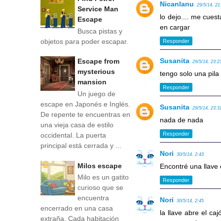
Nicanlanu
29/5/14, 21
Service Man
lo dejo.... me cues
Escape
en cargar
Busca pistas y
objetos para poder escapar.
Responder
Susanita
Escape from
29/5/14, 23:2
mysterious
tengo solo una pil
mansion
Responder
Un juego de
escape en Japonés e Inglés.
Susanita
29/5/14, 23:3
De repente te encuentras en
nada de nada
una vieja casa de estilo
Responder
occidental. La puerta
principal está cerrada y ...
Nori
30/5/14, 2:43
Milos escape
Encontré una llave 
Milo es un gatito
Responder
curioso que se
encuentra
Nori
30/5/14, 2:45
encerrado en una casa
la llave abre el ca
extraña. Cada habitación