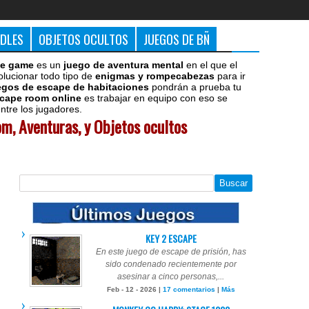
DDLES
OBJETOS OCULTOS
JUEGOS DE BÑ
e game
es un
juego de aventura mental
en el que el
olucionar todo tipo de
enigmas y rompecabezas
para ir
egos de escape de habitaciones
pondrán a prueba tu
cape room online
es trabajar en equipo con eso se
tre los jugadores.
m, Aventuras, y Objetos ocultos
KEY 2 ESCAPE
En este juego de escape de prisión, has
sido condenado recientemente por
asesinar a cinco personas,...
Feb - 12 - 2026 |
17 comentarios
|
Más