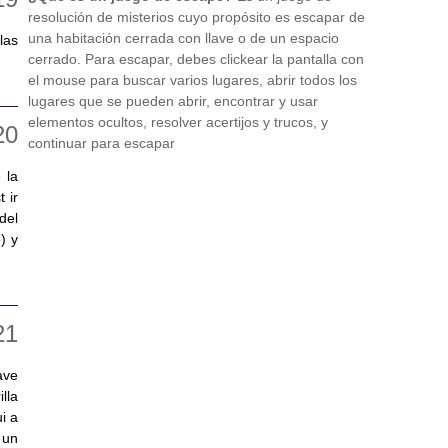
resolución de misterios cuyo propósito es escapar de
una habitación cerrada con llave o de un espacio
las
cerrado. Para escapar, debes clickear la pantalla con
el mouse para buscar varios lugares, abrir todos los
lugares que se pueden abrir, encontrar y usar
elementos ocultos, resolver acertijos y trucos, y
continuar para escapar
 la
 ir
del
) y
ave
lla
i a
 un