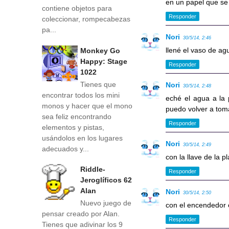
en un papel que se
contiene objetos para
Responder
coleccionar, rompecabezas
pa...
Nori
30/5/14, 2:46
llené el vaso de ag
Monkey Go
Happy: Stage
Responder
1022
Tienes que
Nori
30/5/14, 2:48
encontrar todos los mini
eché el agua a la 
monos y hacer que el mono
puedo volver a tom
sea feliz encontrando
Responder
elementos y pistas,
usándolos en los lugares
Nori
30/5/14, 2:49
adecuados y...
con la llave de la p
Riddle-
Responder
Jeroglíficos 62
Alan
Nori
30/5/14, 2:50
Nuevo juego de
con el encendedor e
pensar creado por Alan.
Responder
Tienes que adivinar los 9