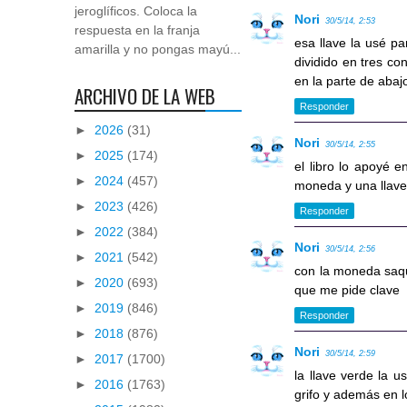
jeroglíficos. Coloca la
Nori
30/5/14, 2:53
respuesta en la franja
esa llave la usé p
amarilla y no pongas mayú...
dividido en tres co
en la parte de aba
ARCHIVO DE LA WEB
Responder
►
2026
(31)
Nori
30/5/14, 2:55
►
2025
(174)
el libro lo apoyé e
►
2024
(457)
moneda y una llave
►
2023
(426)
Responder
►
2022
(384)
Nori
30/5/14, 2:56
►
2021
(542)
con la moneda saqué
►
2020
(693)
que me pide clave
►
2019
(846)
Responder
►
2018
(876)
Nori
30/5/14, 2:59
►
2017
(1700)
la llave verde la 
►
2016
(1763)
grifo y además en 