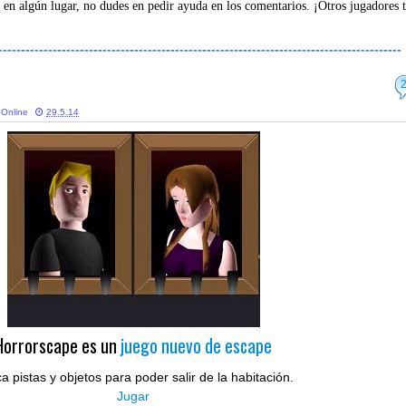
 en algún lugar, no dudes en pedir ayuda en los comentarios. ¡Otros jugadores 
-----------------------------------------------------------------------------------------
 Online
29.5.14
Horrorscape es un
juego nuevo de escape
a pistas y objetos para poder salir de la habitación.
Jugar