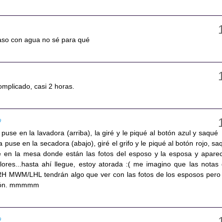
vaso con agua no sé para qué
plicado, casi 2 horas.
9
a puse en la lavadora (arriba), la giré y le piqué al botón azul y saqué
a puse en la secadora (abajo), giré el grifo y le piqué al botón rojo, sa
ué en la mesa donde están las fotos del esposo y la esposa y apare
res...hasta ahí llegue, estoy atorada :( me imagino que las notas 
RH MWM/LHL tendrán algo que ver con las fotos de los esposos pero
ción. mmmmm
9