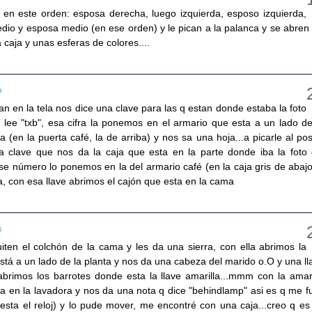
an en este orden: esposa derecha, luego izquierda, esposo izquierda,
dio y esposa medio (en ese orden) y le pican a la palanca y se abren 
 caja y unas esferas de colores....
9
 en la tela nos dice una clave para las q estan donde estaba la foto
e lee "txb", esa cifra la ponemos en el armario que esta a un lado de
 (en la puerta café, la de arriba) y nos sa una hoja...a picarle al post
..la clave que nos da la caja que esta en la parte donde iba la foto 
se número lo ponemos en la del armario café (en la caja gris de abajo
a, con esa llave abrimos el cajón que esta en la cama
6
uiten el colchón de la cama y les da una sierra, con ella abrimos la
tá a un lado de la planta y nos da una cabeza del marido o.O y una ll
 abrimos los barrotes donde esta la llave amarilla...mmm con la amari
a en la lavadora y nos da una nota q dice "behindlamp" asi es q me fu
esta el reloj) y lo pude mover, me encontré con una caja...creo q es