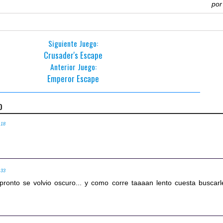
po
Siguiente Juego:
Crusader's Escape
Anterior Juego:
Emperor Escape
o
:18
:33
ronto se volvio oscuro... y como corre taaaan lento cuesta buscarl