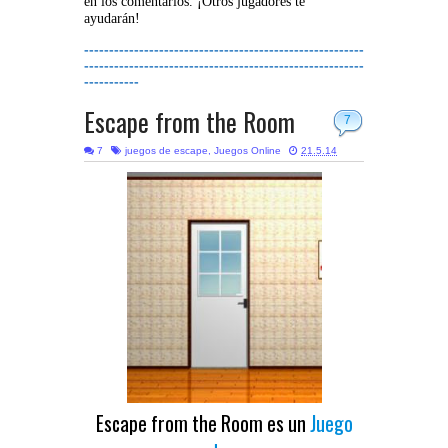
en los comentarios. ¡Otros jugadores te
ayudarán!
--------------------------------------------------------
--------------------------------------------------------
-----------
Escape from the Room
7
7
juegos de escape
,
Juegos Online
21.5.14
Escape from the Room es un
Juego