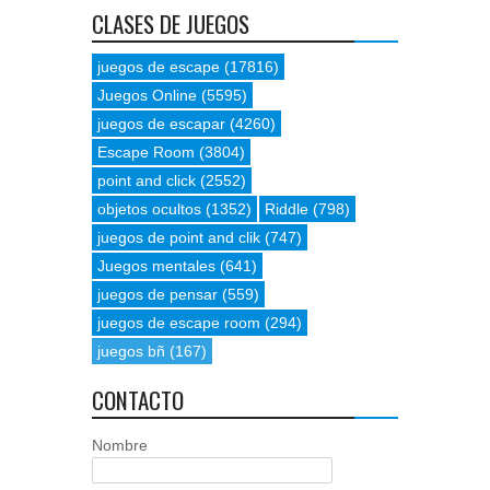
CLASES DE JUEGOS
juegos de escape
(17816)
Juegos Online
(5595)
juegos de escapar
(4260)
Escape Room
(3804)
point and click
(2552)
objetos ocultos
(1352)
Riddle
(798)
juegos de point and clik
(747)
Juegos mentales
(641)
juegos de pensar
(559)
juegos de escape room
(294)
juegos bñ
(167)
CONTACTO
Nombre