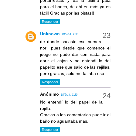
portarretrato y da la última pata
para el banco, de ahí en más ya es
fácil! Gracias por las pistas!!
Responder
Unknown
18/2/14, 2:36
de donde sacaste ese numero
nori, pues desde que comence el
juego no pude dar con nada para
abrir el cajon y no entendi lo del
papelito ese que salio de las rejillas,
pero gracias, solo me faltaba eso....
Responder
Anónimo
18/2/14, 3:20
No entendí lo del papel de la
rejilla.
Gracias a los comentarios pude ir al
baño no aguantaba mas.
Responder