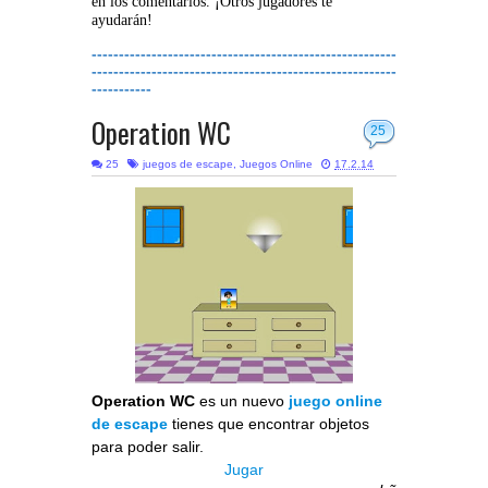
en los comentarios. ¡Otros jugadores te
ayudarán!
--------------------------------------------------------
--------------------------------------------------------
-----------
Operation WC
25
25
juegos de escape
,
Juegos Online
17.2.14
Operation WC
es un nuevo
juego online
de escape
tienes que encontrar objetos
para poder salir.
Jugar