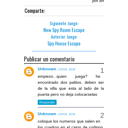
por
bñ
Comparte:
Siguiente Juego:
New Spy Room Escape
Anterior Juego:
Spy House Escape
Publicar un comentario
Unknown
17/2/14, 19:42
empiezo...quien juega? he
encontrado dos palitos, deben ser
de la silla que esta al lado de la
puerta pero no deja colocarselas
Responder
Unknown
17/2/14, 19:52
coloque los numeros que salen en
los cuadros en el cajon de codigos,