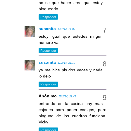
no se que hacer creo que estoy
bloqueado
Responder
susanita
17/2/14, 21:02
estoy igual que ustedes ningun
numero va
Responder
susanita
17/2/14, 21:10
ya me hice pis dos veces y nada
lo dejo
Responder
Anónimo
17/2/14, 21:49
entrando en la cocina hay mas
cajones para poner codigos, pero
ninguno de los cuadros funciona.
Vicky
Responder