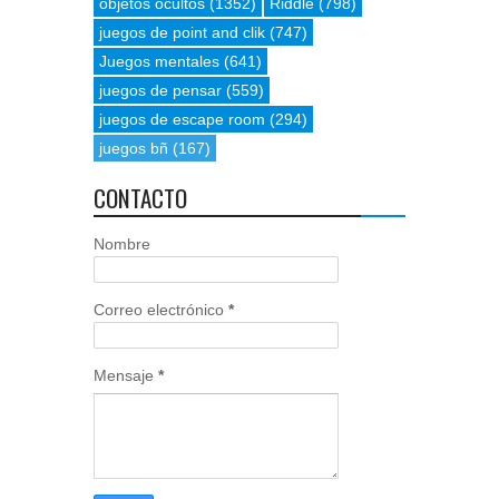
objetos ocultos
(1352)
Riddle
(798)
juegos de point and clik
(747)
Juegos mentales
(641)
juegos de pensar
(559)
juegos de escape room
(294)
juegos bñ
(167)
CONTACTO
Nombre
Correo electrónico
*
Mensaje
*