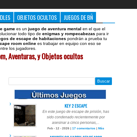
DDLES
OBJETOS OCULTOS
JUEGOS DE BÑ
e game
es un
juego de aventura mental
en el que el
olucionar todo tipo de
enigmas y rompecabezas
para ir
egos de escape de habitaciones
pondrán a prueba tu
cape room online
es trabajar en equipo con eso se
tre los jugadores.
m, Aventuras, y Objetos ocultos
KEY 2 ESCAPE
En este juego de escape de prisión, has
sido condenado recientemente por
asesinar a cinco personas,...
Feb - 12 - 2026 |
17 comentarios
|
Más