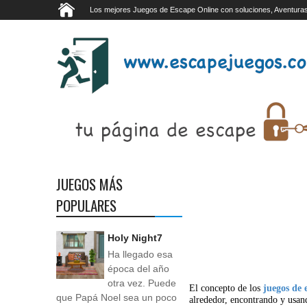
Los mejores Juegos de Escape Online con soluciones, Aventuras
JUEGOS MÁS
POPULARES
Holy Night7
Ha llegado esa
época del año
otra vez. Puede
El concepto de los
juegos de 
que Papá Noel sea un poco
alrededor, encontrando y usan