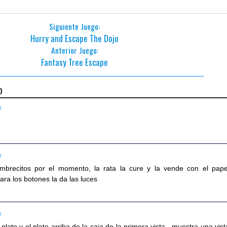
Siguiente Juego:
Hurry and Escape The Dojo
Anterior Juego:
Fantasy Tree Escape
o
3
8
brecitos por el momento, la rata la cure y la vende con el pape
para los botones la da las luces
0
plato y el plato arriba de la caja de la primera vista . muestra una vist