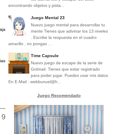
encontrando objetos y pista...
Juego Mental 23
Nuevo juego mental para desarrollar tu
aja
mente Tienes que adivinar los 13 niveles
. Escribe la respuesta en el cuadro
amarillo , no pongas ...
Time Capsule
ias
Nuevo juego de escape de la serie de
Gotmail. Tienes que estar registrado
para poder jugar. Puedes usar mis datos.
En E-Mail : webbunuel@h...
Juego Recomendado