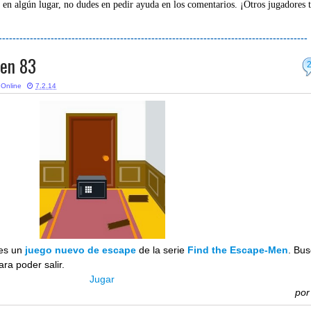
 en algún lugar, no dudes en pedir ayuda en los comentarios. ¡Otros jugadores 
-----------------------------------------------------------------------------------------
Men 83
 Online
7.2.14
es un
juego nuevo de escape
de la serie
Find the Escape-Men
. Bu
ara poder salir.
Jugar
po