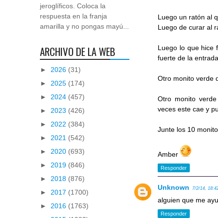
jeroglíficos. Coloca la
respuesta en la franja
Luego un ratón al q
amarilla y no pongas mayú...
Luego de curar al r
ARCHIVO DE LA WEB
Luego lo que hice f
fuerte de la entrada
►
2026
(31)
Otro monito verde 
►
2025
(174)
►
2024
(457)
Otro monito verde
veces este cae y p
►
2023
(426)
►
2022
(384)
Junte los 10 monito
►
2021
(542)
►
2020
(693)
Amber
►
2019
(846)
Responder
►
2018
(876)
Unknown
7/2/14, 18:4
►
2017
(1700)
alguien que me ayu
►
2016
(1763)
Responder