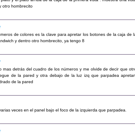
y otro hombrecito
2
meros de colores es la clave para apretar los botones de la caja de l
andwich y dentro otro hombrecito, ya tengo 8
7
o mas detrás del cuadro de los números y me olvide de decir que otr
iegue de la pared y otra debajo de la luz izq que parpadea apreta
drado de la pared
varias veces en el panel bajo el foco de la izquierda que parpadea.
2