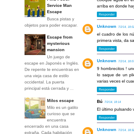
Service Man
arriba en donde ha
Escape
Responder
Busca pistas y
objetos para poder escapar.
Unknown
7/2/14, 18:0
el cuadro de los nú
Escape from
primera vista, da s
mysterious
Responder
mansion
Un juego de
Unknown
7/2/14, 18:0
escape en Japonés e Inglés.
9 hombrecitos ! un
De repente te encuentras en
lo saque de un pl
una vieja casa de estilo
varias veces el cua
occidental. La puerta
principal está cerrada y ...
Responder
Milos escape
Bú
7/2/14, 18:14
Milo es un gatito
El último pulsando 
curioso que se
Responder
encuentra
encerrado en una casa
Unknown
7/2/14, 18:3
extraña. Cada habitación