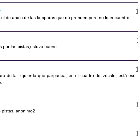
5
ta el de abajo de las lámparas que no prenden pero no lo encuentro
as por las pistas,estuvo bueno
ra de la izquierda que parpadea, en el cuadro del zócalo, está ese
a.
as pistas. anonimo2