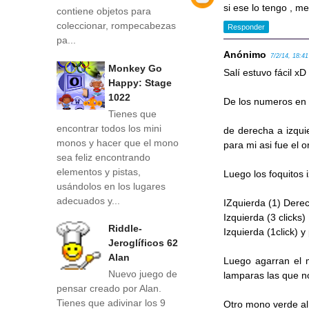
si ese lo tengo , m
contiene objetos para
coleccionar, rompecabezas
Responder
pa...
Anónimo
7/2/14, 18:41
Monkey Go
Salí estuvo fácil xD
Happy: Stage
1022
De los numeros en 
Tienes que
encontrar todos los mini
de derecha a izquie
monos y hacer que el mono
para mi asi fue el 
sea feliz encontrando
elementos y pistas,
Luego los foquitos 
usándolos en los lugares
adecuados y...
IZquierda (1) Derec
Izquierda (3 clicks)
Riddle-
Izquierda (1click) 
Jeroglíficos 62
Alan
Luego agarran el 
Nuevo juego de
lamparas las que 
pensar creado por Alan.
Tienes que adivinar los 9
Otro mono verde al 