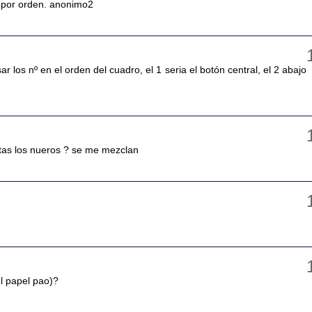
o por orden. anonimo2
r los nº en el orden del cuadro, el 1 seria el botón central, el 2 abajo
tas los nueros ? se me mezclan
l papel pao)?