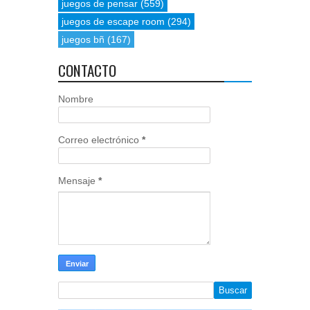
juegos de pensar
(559)
juegos de escape room
(294)
juegos bñ
(167)
CONTACTO
Nombre
Correo electrónico
*
Mensaje
*