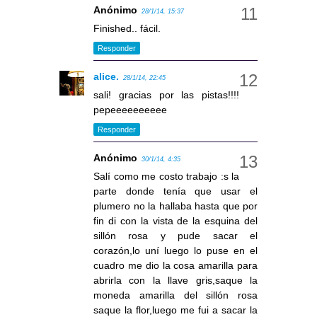
Anónimo
28/1/14, 15:37
Finished.. fácil.
Responder
alice.
28/1/14, 22:45
sali! gracias por las pistas!!!!
pepeeeeeeeeee
Responder
Anónimo
30/1/14, 4:35
Salí como me costo trabajo :s la
parte donde tenía que usar el
plumero no la hallaba hasta que por
fin di con la vista de la esquina del
sillón rosa y pude sacar el
corazón,lo uní luego lo puse en el
cuadro me dio la cosa amarilla para
abrirla con la llave gris,saque la
moneda amarilla del sillón rosa
saque la flor,luego me fui a sacar la