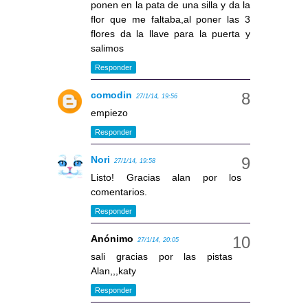
ponen en la pata de una silla y da la
flor que me faltaba,al poner las 3
flores da la llave para la puerta y
salimos
Responder
comodin
27/1/14, 19:56
empiezo
Responder
Nori
27/1/14, 19:58
Listo! Gracias alan por los
comentarios.
Responder
Anónimo
27/1/14, 20:05
sali gracias por las pistas
Alan,,,katy
Responder