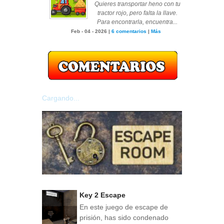
Quieres transportar heno con tu
tractor rojo, pero falta la llave.
Para encontrarla, encuentra...
Feb - 04 - 2026 |
6 comentarios
|
Más
Cargando...
Key 2 Escape
En este juego de escape de
prisión, has sido condenado