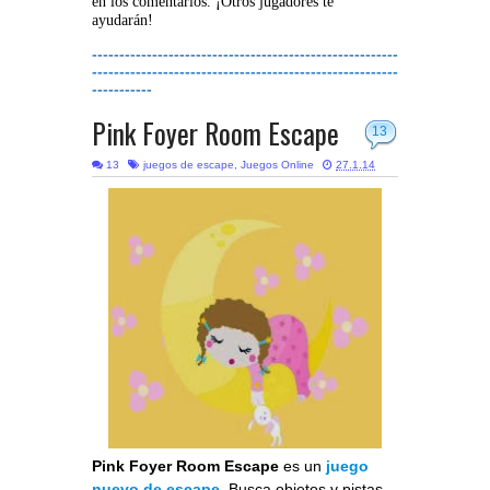
en los comentarios. ¡Otros jugadores te
ayudarán!
--------------------------------------------------------
--------------------------------------------------------
-----------
Pink Foyer Room Escape
13
13
juegos de escape
,
Juegos Online
27.1.14
Pink Foyer Room Escape
es un
juego
nuevo de escape
. Busca objetos y pistas