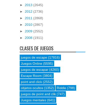
►
2013
(2645)
►
2012
(2736)
►
2011
(2868)
►
2010
(2867)
►
2009
(2552)
►
2008
(1911)
CLASES DE JUEGOS
juegos de escape
(17816)
Juegos Online
(5595)
juegos de escapar
(4260)
Escape Room
(3804)
point and click
(2552)
objetos ocultos
(1352)
Riddle
(798)
juegos de point and clik
(747)
Juegos mentales
(641)