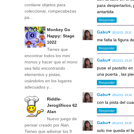
contiene objetos para
para despertarlos, 
coleccionar, rompecabezas
antartida
pa...
Responder
Monkey Go
Gabu♥
25/12/13, 23:21
Happy: Stage
me falta la figura d
1022
Responder
Tienes que
encontrar todos los mini
Gabu♥
25/12/13, 23:23
monos y hacer que el mono
puse el pastelto en
sea feliz encontrando
una puerta , las pi
elementos y pistas,
usándolos en los lugares
Responder
adecuados y...
Gabu♥
25/12/13, 23:24
Riddle-
con la pista del cua
Jeroglíficos 62
Responder
Alan
Nuevo juego de
Gabu♥
25/12/13, 23:25
pensar creado por Alan.
solo me queda el bo
Tienes que adivinar los 9