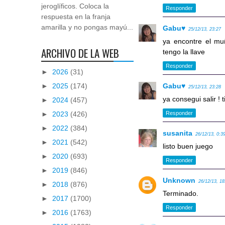
jeroglíficos. Coloca la
Responder
respuesta en la franja
amarilla y no pongas mayú...
Gabu♥
25/12/13, 23:27
ya encontre el mu
ARCHIVO DE LA WEB
tengo la llave
Responder
►
2026
(31)
►
2025
(174)
Gabu♥
25/12/13, 23:28
ya consegui salir ! t
►
2024
(457)
►
2023
(426)
Responder
►
2022
(384)
susanita
26/12/13, 0:3
►
2021
(542)
listo buen juego
►
2020
(693)
Responder
►
2019
(846)
Unknown
26/12/13, 18
►
2018
(876)
Terminado.
►
2017
(1700)
Responder
►
2016
(1763)