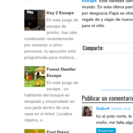
Escape
. Esta Navidad Sant
...
mundo. En esta última parte
Key 2 Escape
por desgracia Papá se olvid
regalo de y viajar de nuev
En este juego de
para el niño.
escape de
prisión, has sido
condenado recientemente
por asesinar a cinco
Comparte:
personas, tu ejecución está
programada para mañana...
Forest Dweller
Escape
En este juego de
escape , un
habitante del bosque es
Publicar un comentari
atrapado y encarcelado en
una jaula dentro de una
Gabu♥
25/12/13, 23:07
casa en el árbol. Localiza
fui al polo norte, 
objetos, e...
moño, me falta algo
Responder
Find Petrol