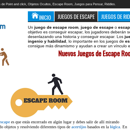
 de Point and click, Objetos Ocultos, Escape Room, Juegos para Pensar, Riddles.
JUEGOS DE ESCAPE
JUEGOS DE RI
INICIO
Un
juego de escape room
,
juego de escape
o
escap
objetivo es conseguir escapar, los jugadores deberán s
desenlazando una historia y conseguir escapar. Los
ju
ingenio y habilidad
, lo importante en los juegos de
es
consigue más dinamismo y ayudan a crear un vínculo en
Nuevos Juegos de Escape Roo
escape
es que estás encerrado en algún lugar y debes salir de allí mirando
do objetos y resolviendo diferentes tipos de
acertijos
basados en la
lógica
. En