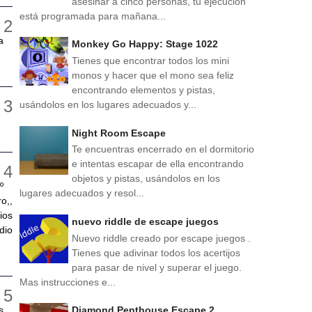
asesinar a cinco personas, tu ejecución
está programada para mañana...
a
Monkey Go Happy: Stage 1022
Tienes que encontrar todos los mini
monos y hacer que el mono sea feliz
encontrando elementos y pistas,
usándolos en los lugares adecuados y...
Night Room Escape
Te encuentras encerrado en el dormitorio
e intentas escapar de ella encontrando
objetos y pistas, usándolos en los
º
lugares adecuados y resol...
o,,
ios
nuevo riddle de escape juegos
dio
Nuevo riddle creado por escape juegos .
Tienes que adivinar todos los acertijos
para pasar de nivel y superar el juego.
Mas instrucciones e...
s
Diamond Penthouse Escape 2