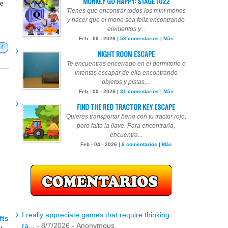
MONKEY GO HAPPY: STAGE 1022
te
Tienes que encontrar todos los mini monos
y hacer que el mono sea feliz encontrando
elementos y...
Feb - 09 - 2026 |
58 comentarios
|
Más
14
NIGHT ROOM ESCAPE
Te encuentras encerrado en el dormitorio e
intentas escapar de ella encontrando
objetos y pistas,...
Feb - 09 - 2026 |
31 comentarios
|
Más
FIND THE RED TRACTOR KEY ESCAPE
Quieres transportar heno con tu tractor rojo,
pero falta la llave. Para encontrarla,
encuentra...
Feb - 04 - 2026 |
6 comentarios
|
Más
I really appreciate games that require thinking
fts
ra...
- 8/7/2026
- Anonymous