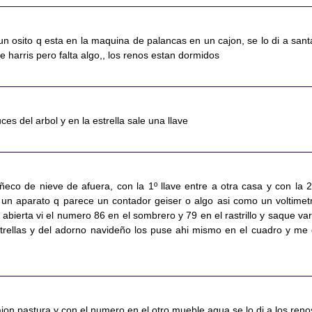
un osito q esta en la maquina de palancas en un cajon, se lo di a sant
e harris pero falta algo,, los renos estan dormidos
ces del arbol y en la estrella sale una llave
ñeco de nieve de afuera, con la 1º llave entre a otra casa y con la 2
 un aparato q parece un contador geiser o algo asi como un voltimetr
 abierta vi el numero 86 en el sombrero y 79 en el rastrillo y saque var
strellas y del adorno navideño los puse ahi mismo en el cuadro y me 
cajon pastura y con el numero en el otro mueble agua se lo di a los reno