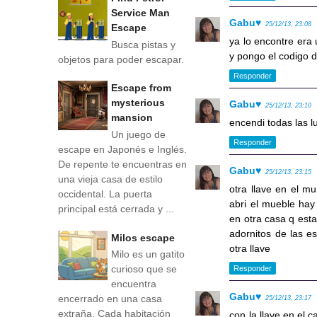
Service Man
Gabu♥
25/12/13, 23:08
Escape
ya lo encontre era 
Busca pistas y
y pongo el codigo d
objetos para poder escapar.
Responder
Escape from
mysterious
Gabu♥
25/12/13, 23:10
mansion
encendi todas las lu
Un juego de
Responder
escape en Japonés e Inglés.
De repente te encuentras en
Gabu♥
25/12/13, 23:15
una vieja casa de estilo
otra llave en el mu
occidental. La puerta
abri el mueble hay
principal está cerrada y ...
en otra casa q esta
adornitos de las e
Milos escape
otra llave
Milo es un gatito
curioso que se
Responder
encuentra
Gabu♥
encerrado en una casa
25/12/13, 23:17
extraña. Cada habitación
con la llave en el 