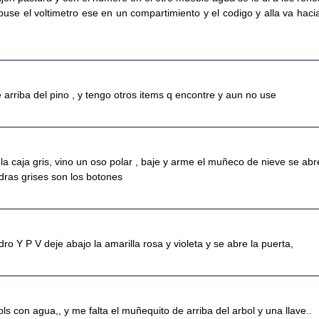
puse el voltimetro ese en un compartimiento y el codigo y alla va hacia
e arriba del pino , y tengo otros items q encontre y aun no use
 la caja gris, vino un oso polar , baje y arme el muñeco de nieve se abr
edras grises son los botones
dro Y P V deje abajo la amarilla rosa y violeta y se abre la puerta,
ls con agua,, y me falta el muñequito de arriba del arbol y una llave..