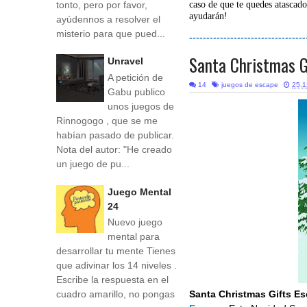
tonto, pero por favor,
caso de que te quedes atascado
ayudarán!
ayúdennos a resolver el
misterio para que pued...
----------------------------------
Santa Christmas G
Unravel
A petición de
14
juegos de escape
25.1
Gabu publico
unos juegos de
Rinnogogo , que se me
habían pasado de publicar.
Nota del autor: "He creado
un juego de pu...
Juego Mental
24
Nuevo juego
mental para
desarrollar tu mente Tienes
que adivinar los 14 niveles .
Escribe la respuesta en el
Santa Christmas Gifts E
cuadro amarillo, no pongas