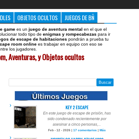
DDLES
OBJETOS OCULTOS
JUEGOS DE BÑ
e game
es un
juego de aventura mental
en el que el
olucionar todo tipo de
enigmas y rompecabezas
para ir
egos de escape de habitaciones
pondrán a prueba tu
cape room online
es trabajar en equipo con eso se
tre los jugadores.
m, Aventuras, y Objetos ocultos
KEY 2 ESCAPE
En este juego de escape de prisión, has
sido condenado recientemente por
asesinar a cinco personas,...
Feb - 12 - 2026 |
17 comentarios
|
Más