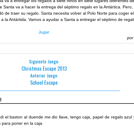
a va a entregar los regalos a siete niños en siete lugares diferentes de
 Santa va a hacer la entrega del séptimo regalo en la Antártica. Pero,
ó de traer su regalo. Santa necesita volver al Polo Norte para coger el
o a la Antártida. Vamos a ayudar a Santa a entregar el séptimo de rega
Jugar
po
Siguiente Juego:
Christmas Escape 2013
Anterior Juego:
School Escape
o
le di el baston al duende me dio llave, tengo caja, papel de regalo azul 
 para poner en la caja