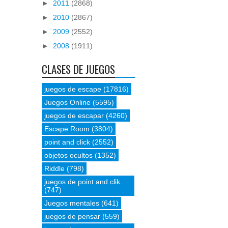
►
2011
(2868)
►
2010
(2867)
►
2009
(2552)
►
2008
(1911)
CLASES DE JUEGOS
juegos de escape
(17816)
Juegos Online
(5595)
juegos de escapar
(4260)
Escape Room
(3804)
point and click
(2552)
objetos ocultos
(1352)
Riddle
(798)
juegos de point and clik
(747)
Juegos mentales
(641)
juegos de pensar
(559)