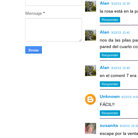
Alan
5/12/13, 21:33
la rosa está en la 
Mensaje
*
Responder
Alan
5/12/13, 21:41
nos da las pilas p
pared del cuarto co
Responder
Alan
5/12/13, 21:43
en el coment 7 era 
Responder
Unknown
6/12/13, 4:0
FÁCIL!!
Responder
susanita
6/12/13, 16:3
escape por la vent