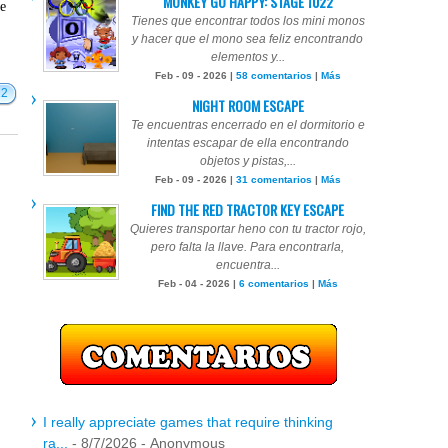
MONKEY GO HAPPY: STAGE 1022
te
Tienes que encontrar todos los mini monos
y hacer que el mono sea feliz encontrando
elementos y...
Feb - 09 - 2026 |
58 comentarios
|
Más
12
NIGHT ROOM ESCAPE
Te encuentras encerrado en el dormitorio e
intentas escapar de ella encontrando
objetos y pistas,...
Feb - 09 - 2026 |
31 comentarios
|
Más
FIND THE RED TRACTOR KEY ESCAPE
Quieres transportar heno con tu tractor rojo,
pero falta la llave. Para encontrarla,
encuentra...
Feb - 04 - 2026 |
6 comentarios
|
Más
I really appreciate games that require thinking
ra...
- 8/7/2026
- Anonymous