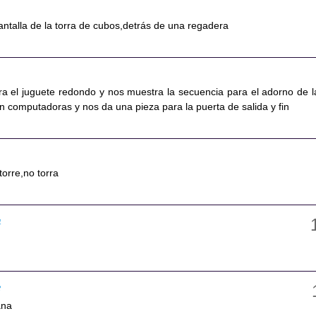
pantalla de la torra de cubos,detrás de una regadera
ara el juguete redondo y nos muestra la secuencia para el adorno de l
n computadoras y nos da una pieza para la puerta de salida y fin
torre,no torra
1
2
ana