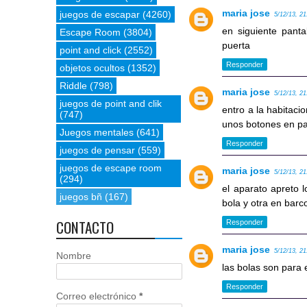
maria jose
juegos de escapar
(4260)
5/12/13, 21
en siguiente pant
Escape Room
(3804)
puerta
point and click
(2552)
Responder
objetos ocultos
(1352)
Riddle
(798)
maria jose
5/12/13, 21
juegos de point and clik
entro a la habitacio
(747)
unos botones en p
Juegos mentales
(641)
Responder
juegos de pensar
(559)
juegos de escape room
maria jose
5/12/13, 21
(294)
el aparato apreto 
juegos bñ
(167)
bola y otra en barco
CONTACTO
Responder
maria jose
5/12/13, 21
Nombre
las bolas son para 
Responder
Correo electrónico
*