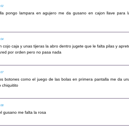
:02
alla pongo lampara en agujero me da gusano en cajon llave para l
:04
n cojo caja y unas tijeras la abro dentro jugete que le falta pilas y apret
ared por orden pero no pasa nada
:07
los botones como el juego de las bolas en primera pantalla me da un
 chiquitito
:08
el gusano me falta la rosa