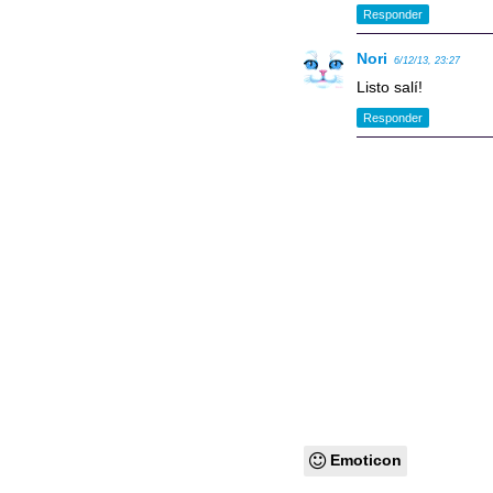
Responder
Nori
6/12/13, 23:27
Listo salí!
Responder
Emoticon