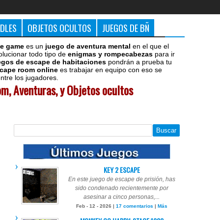
DDLES
OBJETOS OCULTOS
JUEGOS DE BÑ
e game
es un
juego de aventura mental
en el que el
olucionar todo tipo de
enigmas y rompecabezas
para ir
egos de escape de habitaciones
pondrán a prueba tu
cape room online
es trabajar en equipo con eso se
tre los jugadores.
m, Aventuras, y Objetos ocultos
KEY 2 ESCAPE
En este juego de escape de prisión, has
sido condenado recientemente por
asesinar a cinco personas,...
Feb - 12 - 2026 |
17 comentarios
|
Más