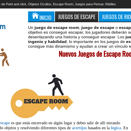
 de Point and click, Objetos Ocultos, Escape Room, Juegos para Pensar, Riddles.
JUEGOS DE ESCAPE
JUEGOS DE RI
INICIO
Un
juego de escape room
,
juego de escape
o
escap
objetivo es conseguir escapar, los jugadores deberán s
desenlazando una historia y conseguir escapar. Los
ju
ingenio y habilidad
, lo importante en los juegos de
es
consigue más dinamismo y ayudan a crear un vínculo en
Nuevos Juegos de Escape Roo
escape
es que estás encerrado en algún lugar y debes salir de allí mirando
do objetos y resolviendo diferentes tipos de
acertijos
basados en la
lógica
. En