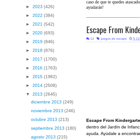
caso de que te quedes atascado
►
2023
(426)
ayudarán!
►
2022
(384)
----------------------------------
►
2021
(542)
Escape From Kind
►
2020
(693)
12
juegos de escape
5.12
►
2019
(846)
►
2018
(876)
►
2017
(1700)
►
2016
(1763)
►
2015
(1982)
►
2014
(2508)
▼
2013
(2645)
diciembre 2013
(249)
noviembre 2013
(246)
octubre 2013
(213)
Escape From Kindergart
dentro del Jardín de Infanc
septiembre 2013
(180)
ayuda. Ayúdale a encontrar
agosto 2013
(215)