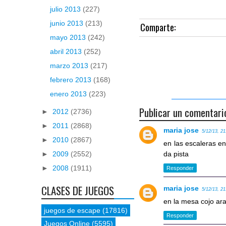
julio 2013
(227)
junio 2013
(213)
Comparte:
mayo 2013
(242)
abril 2013
(252)
marzo 2013
(217)
febrero 2013
(168)
enero 2013
(223)
Publicar un comentari
►
2012
(2736)
►
2011
(2868)
maria jose
5/12/13, 21
►
2010
(2867)
en las escaleras en
►
2009
(2552)
da pista
►
2008
(1911)
Responder
CLASES DE JUEGOS
maria jose
5/12/13, 21
en la mesa cojo ar
juegos de escape
(17816)
Responder
Juegos Online
(5595)