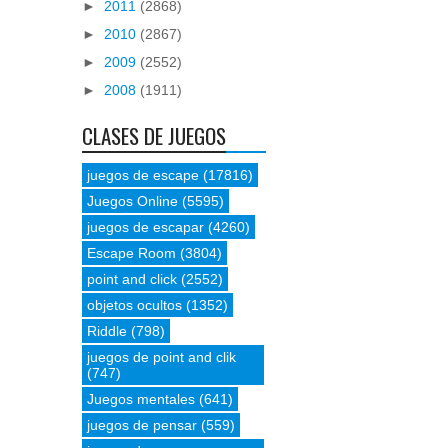
►
2011
(2868)
►
2010
(2867)
►
2009
(2552)
►
2008
(1911)
CLASES DE JUEGOS
juegos de escape
(17816)
Juegos Online
(5595)
juegos de escapar
(4260)
Escape Room
(3804)
point and click
(2552)
objetos ocultos
(1352)
Riddle
(798)
juegos de point and clik
(747)
Juegos mentales
(641)
juegos de pensar
(559)