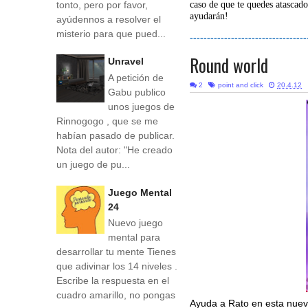
tonto, pero por favor,
caso de que te quedes atascado
ayudarán!
ayúdennos a resolver el
misterio para que pued...
----------------------------------
Round world
Unravel
A petición de
2
point and click
20.4.12
Gabu publico
unos juegos de
Rinnogogo , que se me
habían pasado de publicar.
Nota del autor: "He creado
un juego de pu...
Juego Mental
24
Nuevo juego
mental para
desarrollar tu mente Tienes
que adivinar los 14 niveles .
Escribe la respuesta en el
cuadro amarillo, no pongas
Ayuda a Rato en esta nueva