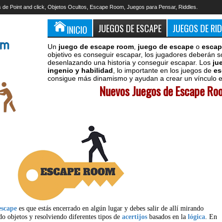
 de Point and click, Objetos Ocultos, Escape Room, Juegos para Pensar, Riddles.
JUEGOS DE ESCAPE
JUEGOS DE RI
INICIO
Un
juego de escape room
,
juego de escape
o
escap
objetivo es conseguir escapar, los jugadores deberán s
desenlazando una historia y conseguir escapar. Los
ju
ingenio y habilidad
, lo importante en los juegos de
es
consigue más dinamismo y ayudan a crear un vínculo en
Nuevos Juegos de Escape Roo
escape
es que estás encerrado en algún lugar y debes salir de allí mirando
do objetos y resolviendo diferentes tipos de
acertijos
basados en la
lógica
. En