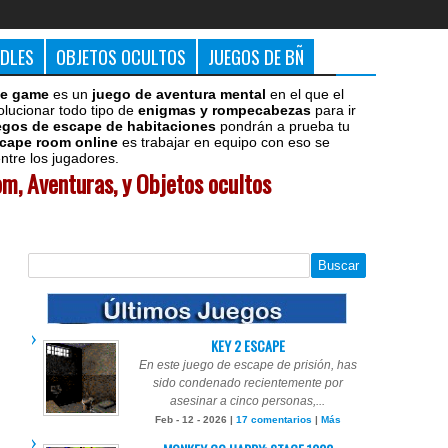
DDLES
OBJETOS OCULTOS
JUEGOS DE BÑ
e game
es un
juego de aventura mental
en el que el
olucionar todo tipo de
enigmas y rompecabezas
para ir
egos de escape de habitaciones
pondrán a prueba tu
cape room online
es trabajar en equipo con eso se
tre los jugadores.
m, Aventuras, y Objetos ocultos
KEY 2 ESCAPE
En este juego de escape de prisión, has
sido condenado recientemente por
asesinar a cinco personas,...
Feb - 12 - 2026 |
17 comentarios
|
Más