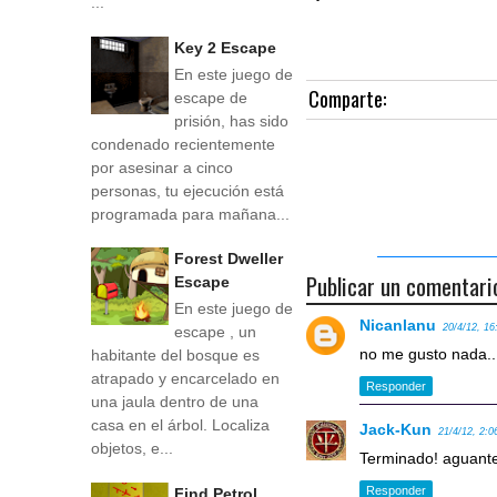
...
Key 2 Escape
En este juego de
Comparte:
escape de
prisión, has sido
condenado recientemente
por asesinar a cinco
personas, tu ejecución está
programada para mañana...
Forest Dweller
Publicar un comentari
Escape
En este juego de
Nicanlanu
20/4/12, 16
escape , un
no me gusto nada...
habitante del bosque es
atrapado y encarcelado en
Responder
una jaula dentro de una
casa en el árbol. Localiza
Jack-Kun
21/4/12, 2:0
objetos, e...
Terminado! aguante
Responder
Find Petrol