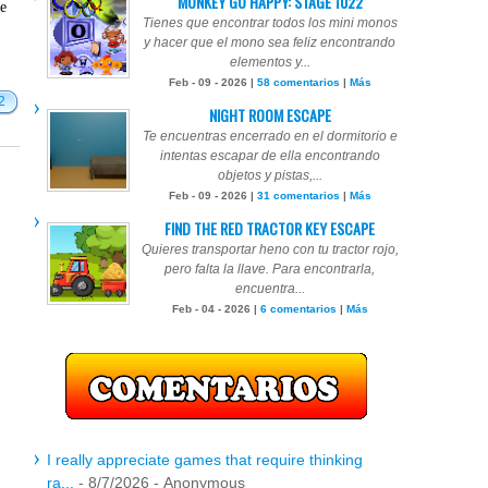
MONKEY GO HAPPY: STAGE 1022
te
Tienes que encontrar todos los mini monos
y hacer que el mono sea feliz encontrando
elementos y...
Feb - 09 - 2026 |
58 comentarios
|
Más
2
NIGHT ROOM ESCAPE
Te encuentras encerrado en el dormitorio e
intentas escapar de ella encontrando
objetos y pistas,...
Feb - 09 - 2026 |
31 comentarios
|
Más
FIND THE RED TRACTOR KEY ESCAPE
Quieres transportar heno con tu tractor rojo,
pero falta la llave. Para encontrarla,
encuentra...
Feb - 04 - 2026 |
6 comentarios
|
Más
I really appreciate games that require thinking
ra...
- 8/7/2026
- Anonymous