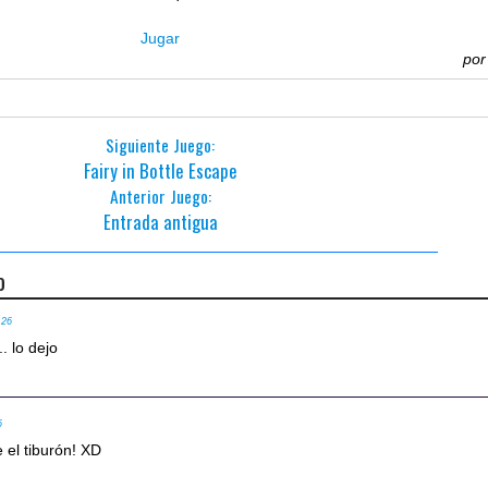
Jugar
po
Siguiente Juego:
Fairy in Bottle Escape
Anterior Juego:
Entrada antigua
o
:26
. lo dejo
6
 el tiburón! XD