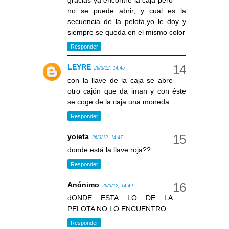
gracias ya encontre la caja pero
no se puede abrir, y cual es la
secuencia de la pelota,yo le doy y
siempre se queda en el mismo color
Responder
LEYRE
26/3/12, 14:45
con la llave de la caja se abre
otro cajón que da iman y con éste
se coge de la caja una moneda
Responder
yoieta
26/3/12, 14:47
donde está la llave roja??
Responder
Anónimo
26/3/12, 14:49
dONDE ESTA LO DE LA
PELOTA NO LO ENCUENTRO
Responder