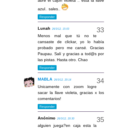
abre el cajon violeta .. esta la llave
azul.. sales..
Responder
Lunah
26/3/12, 15:03
Menos mal que tú no te
cansaste de clickar, yo lo había
probado pero me cansé. Gracias
Paupau. Salí y gracias a tod@s por
las pistas. Hasta otro. Chao
Responder
MABLA
26/3/12, 20:14
Unicamente con zoom logre
sacar la llave violeta, gracias x los
comentarios!
Responder
Anónimo
26/3/12, 20:30
alguien juega?en caja esta la