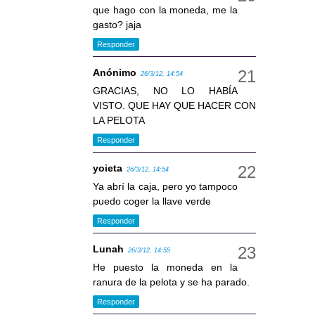
que hago con la moneda, me la
gasto? jaja
Responder
Anónimo
26/3/12, 14:54
GRACIAS, NO LO HABÍA
VISTO. QUE HAY QUE HACER CON
LA PELOTA
Responder
yoieta
26/3/12, 14:54
Ya abrí la caja, pero yo tampoco
puedo coger la llave verde
Responder
Lunah
26/3/12, 14:55
He puesto la moneda en la
ranura de la pelota y se ha parado.
Responder