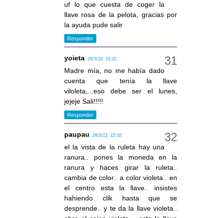
uf lo que cuesta de coger la
llave rosa de la pelota, gracias por
la ayuda pude salir
Responder
yoieta
26/3/12, 15:01
Madre mía, no me había dado
cuenta que tenía la llave
viloleta,...eso debe ser el lunes,
jejeje Sali!!!!!
Responder
paupau
26/3/12, 15:02
el la vista de la ruleta hay una
ranura.. pones la moneda en la
ranura y haces girar la ruleta..
cambia de color.. a color violeta.. en
el centro esta la llave.. insistes
hahiendo clik hasta que se
desprende.. y te da la llave violeta..