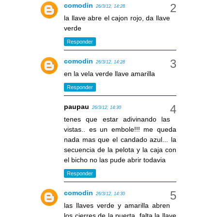
comodin
26/3/12, 14:28
la llave abre el cajon rojo, da llave
verde
Responder
comodin
26/3/12, 14:28
en la vela verde llave amarilla
Responder
paupau
26/3/12, 14:30
tenes que estar adivinando las
vistas.. es un embole!!! me queda
nada mas que el candado azul... la
secuencia de la pelota y la caja con
el bicho no las pude abrir todavia
Responder
comodin
26/3/12, 14:30
las llaves verde y amarilla abren
los cierres de la puerta, falta la llave