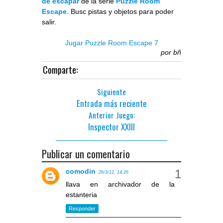
de escapar
de la serie
Puzzle Room
Escape
. Busc pistas y objetos para poder
salir.
Jugar Puzzle Room Escape 7
por
bñ
Comparte:
Siguiente
Entrada más reciente
Anterior Juego:
Inspector XXIII
Publicar un comentario
comodin
26/3/12, 14:26
llava en archivador de la
estanteria
Responder