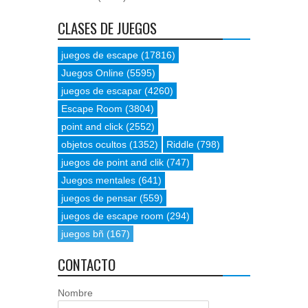
CLASES DE JUEGOS
juegos de escape
(17816)
Juegos Online
(5595)
juegos de escapar
(4260)
Escape Room
(3804)
point and click
(2552)
objetos ocultos
(1352)
Riddle
(798)
juegos de point and clik
(747)
Juegos mentales
(641)
juegos de pensar
(559)
juegos de escape room
(294)
juegos bñ
(167)
CONTACTO
Nombre