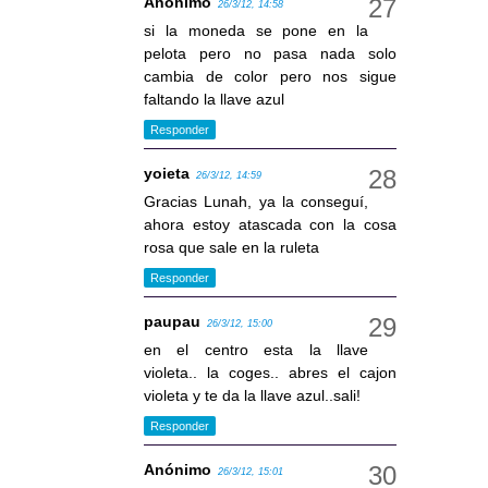
Anónimo
26/3/12, 14:58
si la moneda se pone en la
pelota pero no pasa nada solo
cambia de color pero nos sigue
faltando la llave azul
Responder
yoieta
26/3/12, 14:59
Gracias Lunah, ya la conseguí,
ahora estoy atascada con la cosa
rosa que sale en la ruleta
Responder
paupau
26/3/12, 15:00
en el centro esta la llave
violeta.. la coges.. abres el cajon
violeta y te da la llave azul..sali!
Responder
Anónimo
26/3/12, 15:01