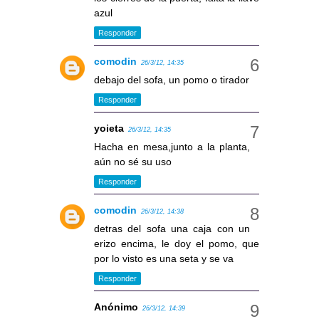
azul
Responder
comodin
26/3/12, 14:35
debajo del sofa, un pomo o tirador
Responder
yoieta
26/3/12, 14:35
Hacha en mesa,junto a la planta,
aún no sé su uso
Responder
comodin
26/3/12, 14:38
detras del sofa una caja con un
erizo encima, le doy el pomo, que
por lo visto es una seta y se va
Responder
Anónimo
26/3/12, 14:39