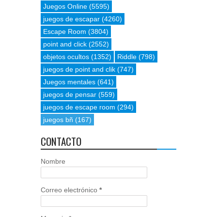
Juegos Online
(5595)
juegos de escapar
(4260)
Escape Room
(3804)
point and click
(2552)
objetos ocultos
(1352)
Riddle
(798)
juegos de point and clik
(747)
Juegos mentales
(641)
juegos de pensar
(559)
juegos de escape room
(294)
juegos bñ
(167)
CONTACTO
Nombre
Correo electrónico
*