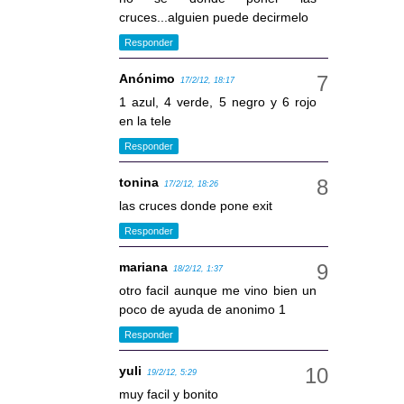
cruces...alguien puede decirmelo
Responder
Anónimo
17/2/12, 18:17
1 azul, 4 verde, 5 negro y 6 rojo
en la tele
Responder
tonina
17/2/12, 18:26
las cruces donde pone exit
Responder
mariana
18/2/12, 1:37
otro facil aunque me vino bien un
poco de ayuda de anonimo 1
Responder
yuli
19/2/12, 5:29
muy facil y bonito