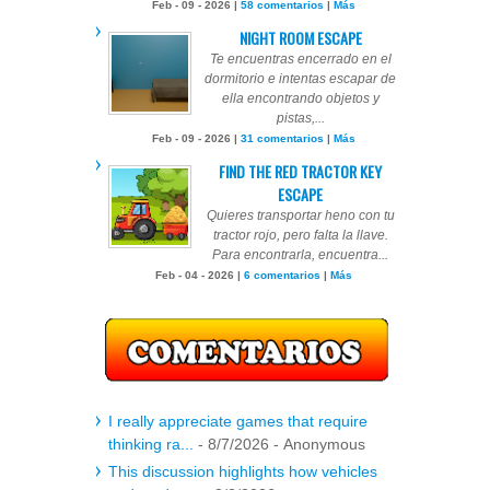
Feb - 09 - 2026 |
58 comentarios
|
Más
NIGHT ROOM ESCAPE
Te encuentras encerrado en el
dormitorio e intentas escapar de
ella encontrando objetos y
pistas,...
Feb - 09 - 2026 |
31 comentarios
|
Más
FIND THE RED TRACTOR KEY
ESCAPE
Quieres transportar heno con tu
tractor rojo, pero falta la llave.
Para encontrarla, encuentra...
Feb - 04 - 2026 |
6 comentarios
|
Más
I really appreciate games that require
thinking ra...
- 8/7/2026
- Anonymous
This discussion highlights how vehicles